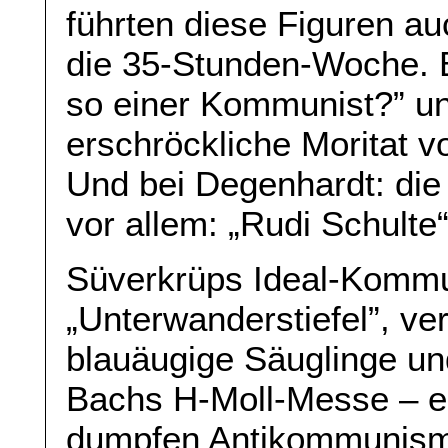
führten diese Figuren au
die 35-Stunden-Woche. 
so einer Kommunist?” un
erschröckliche Moritat 
Und bei Degenhardt: di
vor allem: „Rudi Schulte“
Süverkrüps Ideal-Kommu
„Unterwanderstiefel”, ver
blauäugige Säuglinge un
Bachs H-Moll-Messe – ei
dumpfen Antikommunismu