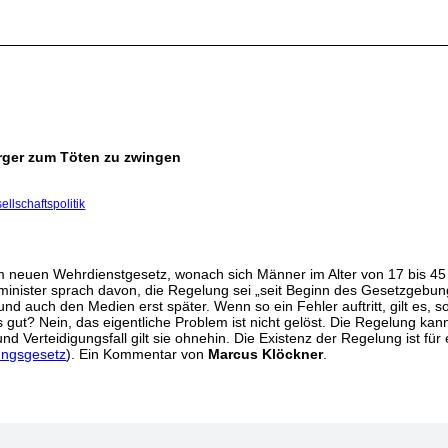
ürger zum Töten zu zwingen
llschaftspolitik
euen Wehrdienstgesetz, wonach sich Männer im Alter von 17 bis 45 
inister sprach davon, die Regelung sei „seit Beginn des Gesetzgebu
uch den Medien erst später. Wenn so ein Fehler auftritt, gilt es, so 
s gut? Nein, das eigentliche Problem ist nicht gelöst. Die Regelung kan
nd Verteidigungsfall gilt sie ohnehin. Die Existenz der Regelung ist f
ungsgesetz
). Ein Kommentar von
Marcus Klöckner
.