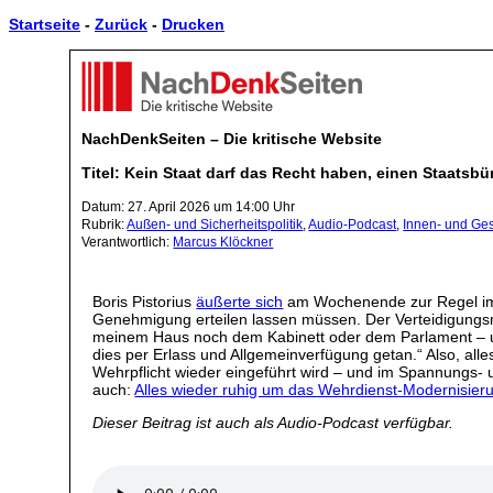
Startseite
-
Zurück
-
Drucken
NachDenkSeiten – Die kritische Website
Titel: Kein Staat darf das Recht haben, einen Staatsb
Datum: 27. April 2026 um 14:00 Uhr
Rubrik:
Außen- und Sicherheitspolitik
,
Audio-Podcast
,
Innen- und Gese
Verantwortlich:
Marcus Klöckner
Boris Pistorius
äußerte sich
am Wochenende zur Regel im n
Genehmigung erteilen lassen müssen. Der Verteidigungsm
meinem Haus noch dem Kabinett oder dem Parlament – und a
dies per Erlass und Allgemeinverfügung getan.“ Also, alle
Wehrpflicht wieder eingeführt wird – und im Spannungs- u
auch:
Alles wieder ruhig um das Wehrdienst-Modernisier
Dieser Beitrag ist auch als Audio-Podcast verfügbar.