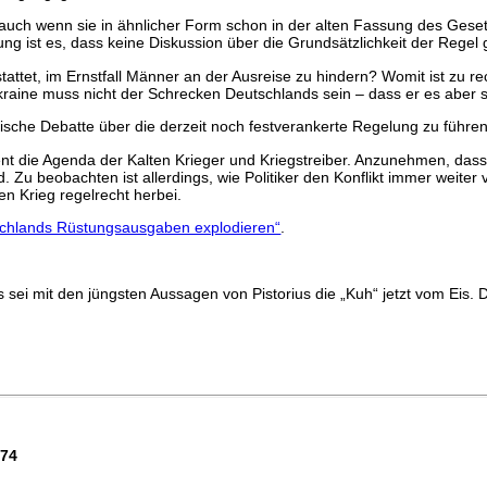
 auch wenn sie in ähnlicher Form schon in der alten Fassung des Geset
g ist es, dass keine Diskussion über die Grundsätzlichkeit der Regel g
tattet, im Ernstfall Männer an der Ausreise zu hindern? Womit ist zu r
kraine muss nicht der Schrecken Deutschlands sein – dass er es aber 
tische Debatte über die derzeit noch festverankerte Regelung zu führen is
ient die Agenda der Kalten Krieger und Kriegstreiber. Anzunehmen, da
rd. Zu beobachten ist allerdings, wie Politiker den Konflikt immer weit
n Krieg regelrecht herbei.
schlands Rüstungsausgaben explodieren“
.
 sei mit den jüngsten Aussagen von Pistorius die „Kuh“ jetzt vom Eis. 
674