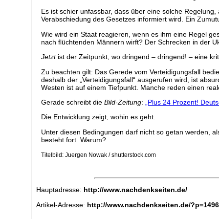
Es ist schier unfassbar, dass über eine solche Regelung,
Verabschiedung des Gesetzes informiert wird. Ein Zumutun
Wie wird ein Staat reagieren, wenn es ihm eine Regel ges
nach flüchtenden Männern wirft? Der Schrecken in der U
Jetzt
ist der Zeitpunkt, wo dringend – dringend! – eine kri
Zu beachten gilt: Das Gerede vom Verteidigungsfall bed
deshalb der „Verteidigungsfall“ ausgerufen wird, ist absu
Westen ist auf einem Tiefpunkt. Manche reden einen reale
Gerade schreibt die
Bild-Zeitung
:
„Plus 24 Prozent! Deut
Die Entwicklung zeigt, wohin es geht.
Unter diesen Bedingungen darf nicht so getan werden, als
besteht fort. Warum?
Titelbild: Juergen Nowak / shutterstock.com
Hauptadresse:
http://www.nachdenkseiten.de/
Artikel-Adresse:
http://www.nachdenkseiten.de/?p=149