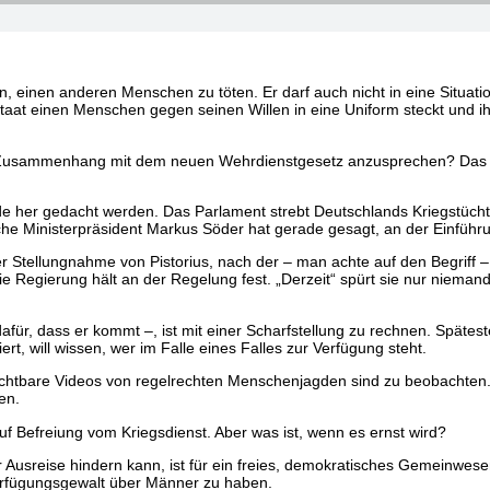
einen anderen Menschen zu töten. Er darf auch nicht in eine Situation
Staat einen Menschen gegen seinen Willen in eine Uniform steckt und ih
im Zusammenhang mit dem neuen Wehrdienstgesetz anzusprechen? Das e
e her gedacht werden. Das Parlament strebt Deutschlands Kriegstüchti
e Ministerpräsident Markus Söder hat gerade gesagt, an der Einführu
der Stellungnahme von Pistorius, nach der – man achte auf den Begriff – 
 Regierung hält an der Regelung fest. „Derzeit“ spürt sie nur niemand
für, dass er kommt –, ist mit einer Scharfstellung zu rechnen. Spätes
rt, will wissen, wer im Falle eines Falles zur Verfügung steht.
Furchtbare Videos von regelrechten Menschenjagden sind zu beobachten.
en.
 auf Befreiung vom Kriegsdienst. Aber was ist, wenn es ernst wird?
 Ausreise hindern kann, ist für ein freies, demokratisches Gemeinwesen 
Verfügungsgewalt über Männer zu haben.