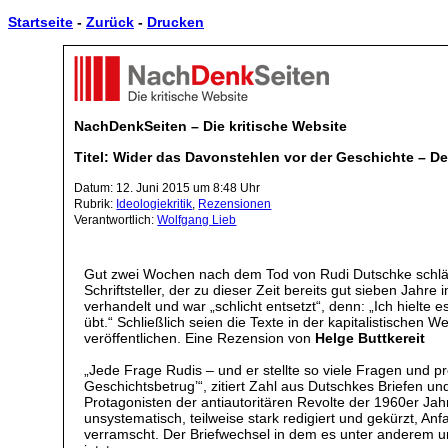
Startseite
-
Zurück
-
Drucken
NachDenkSeiten – Die kritische Website
Titel: Wider das Davonstehlen vor der Geschichte – De
Datum: 12. Juni 2015 um 8:48 Uhr
Rubrik:
Ideologiekritik
,
Rezensionen
Verantwortlich:
Wolfgang Lieb
Gut zwei Wochen nach dem Tod von Rudi Dutschke schlägt
Schriftsteller, der zu dieser Zeit bereits gut sieben Jah
verhandelt und war „schlicht entsetzt“, denn: „Ich hielt
übt.“ Schließlich seien die Texte in der kapitalistische
veröffentlichen. Eine Rezension von
Helge Buttkereit
„Jede Frage Rudis – und er stellte so viele Fragen und pr
Geschichtsbetrug’“, zitiert Zahl aus Dutschkes Briefen un
Protagonisten der antiautoritären Revolte der 1960er Ja
unsystematisch, teilweise stark redigiert und gekürzt, A
verramscht. Der Briefwechsel in dem es unter anderem um 