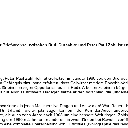
r Briefwechsel zwischen Rudi Dutschke und Peter Paul Zahl ist en
 Peter-Paul Zahl Helmut Gollwitzer im Januar 1980 vor, den Briefwech
re im Gefängnis sitzt, hatte erfahren, dass Gollwitzer mit dem Rowohlt-
e es für einen riesigen Opportunismus, mit Rudis Arbeiten zu einem bür
n Welt nur eins: Tauschwert. Dagegen setzte er den Vorschlag, die „un
ovozierte ein jedes Mal intensive Fragen und Antworten! War ‘Retten der
d trifft damit – wie wir jetzt sagen können – den Kern der Auseinander
hre, die auch zehn Jahre nach 1968 um eine bessere Welt ringen. Zahls
nfang der 1980er Jahre unter anderem in zwei Bänden bei Rowohlt veröf
eine komplette Überarbeitung von Dutschkes „Bibliographie des revolut