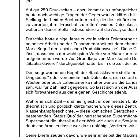
jetzt.
Auf gut 250 Druckseiten – dazu kommt ein umfangreiche
heute noch wichtige Fragen der Gegenwart zu klären hilf
Stellung der beiden Briefpartner in ihr, die die Lektüre d
zu verorten, ihre „Erbschaft zu retten“, wie es Dutschk
wobei an dieser Stelle insbesondere auf die Analyse des 
Dutschke hatte einige Jahre zuvor in seiner Doktorarbeit 
an seiner Arbeit und der Zusammenarbeit mit dem ehemal
Marx’ Begriff der „asiatischen Produktionsweise“. Diese 
lässt, dass eines der wichtigsten Werke von Marx zur rus
aufgenommen wurde. Auf Grundlage von Marx konnte Dutsc
„Staatssklaverei“ durchgesetzt hatte, bis in die Zeit der
Den so gewonnenen Begriff der Staatssklaverei stellte er
Dingsbums“ oder von einem Tick Dutschkes, sich so auf 
Westen oder auch Lateinamerika näher war als die Lands
sah, war für Zahl nicht gegeben. So lässt sich an der Au
sich fortwährend aus der eigenen Geschichte stiehlt.
Während sich Zahl – und hier gleicht er den meisten Link
theoretisch und politisch klarzumachen, wie dieses Zent
Klassenkampfgeschichte, – diese komischen Deutschen k
bestehenden ‘Status Quo’ der herrschenden Supermächte 
Supermacht die überall auf der Welt wie auch die Sowjet
deutsche Arbeiterklasse war dazu unfähig. „Verlieren wir
Seine Briefe zeugen davon, wie sehr er selbst die Maxim