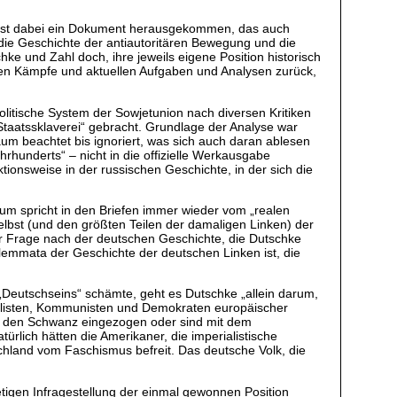
– ist dabei ein Dokument herausgekommen, das auch
 die Geschichte der antiautoritären Bewegung und die
chke und Zahl doch, ihre jeweils eigene Position historisch
ellen Kämpfe und aktuellen Aufgaben und Analysen zurück,
politische System der Sowjetunion nach diversen Kritiken
taatssklaverei“ gebracht. Grundlage der Analyse war
um beachtet bis ignoriert, was sich auch daran ablesen
rhunderts“ – nicht in die offizielle Werkausgabe
onsweise in der russischen Geschichte, in der sich die
rum spricht in den Briefen immer wieder vom „realen
lbst (und den größten Teilen der damaligen Linken) der
er Frage nach der deutschen Geschichte, die Dutschke
ilemmata der Geschichte der deutschen Linken ist, die
 „Deutschseins“ schämte, geht es Dutschke „allein darum,
ozialisten, Kommunisten und Demokraten europäischer
n den Schwanz eingezogen oder sind mit dem
lich hätten die Amerikaner, die imperialistische
schland vom Faschismus befreit. Das deutsche Volk, die
tigen Infragestellung der einmal gewonnen Position