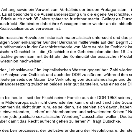
r Anhang sowie ein Vorwort zum Verhältnis der beiden Protagonisten 
t. Es ist besonders die Auseinandersetzung um die eigene Geschichte,
er Briefe auch noch 35 Jahre später so fruchtbar macht. Gelingt es Duts
es ausdrückt. Sie binden dabei ihre Aussagen immer wieder an die aktu
Realsozialismus zu verweisen ist.
die russische Revolution historisch-materialistisch untersucht und das 
igen Spanienkämpfer Günther Berkhahn mittlerweile auf den Begriff „S
Grundformation in der Geschichtstheorie von Marx wurde im Ostblock ka
sischen Geschichte – die „Geschichte der Geheimdiplomatie des 18. Jah
hke gemeinsam mit Berkhahn die Kontinuität der asiatischen Produkti
 Sowjetunion nachweisen.
 der „Lohnsklaverei“ im kapitalistischen Westen gegenüber. Zahl wiede
die Analyse von Ostblock und auch der DDR zu stürzen, während ihm se
leute jenseits der Mauer. Die Verknotung von Sozialismusfrage und d
seinandersetzung zwischen beiden sehr gut darstellen, was eines der D
en bis heute – seit der Flucht seiner Familie aus der DDR 1953 seines
rum Mitteleuropa sich nicht davonstehlen kann, erst recht nicht die S
ommen da nicht drum rum, es sei denn, sie stehlen sich davon, habe
einverstanden, ‘Leben’ mit Atombomben und schwelenden Krisen.“ Natür
union jede „radikale sozialistische Wendung“ ausschalten wollen, Deut
 aber damit das Recht aufrecht gehen zu lernen?“, fragt Dutschke.
e des Lernprozesses, der Selbstveränderung der Revolutionäre, der ste