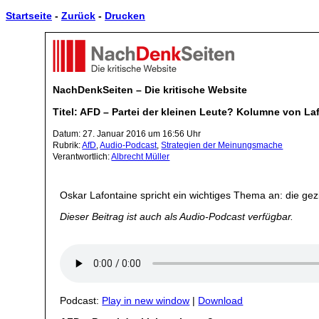
Startseite
-
Zurück
-
Drucken
NachDenkSeiten – Die kritische Website
Titel: AFD – Partei der kleinen Leute? Kolumne von La
Datum: 27. Januar 2016 um 16:56 Uhr
Rubrik:
AfD
,
Audio-Podcast
,
Strategien der Meinungsmache
Verantwortlich:
Albrecht Müller
Oskar Lafontaine spricht ein wichtiges Thema an: die gez
Dieser Beitrag ist auch als Audio-Podcast verfügbar.
Podcast:
Play in new window
|
Download