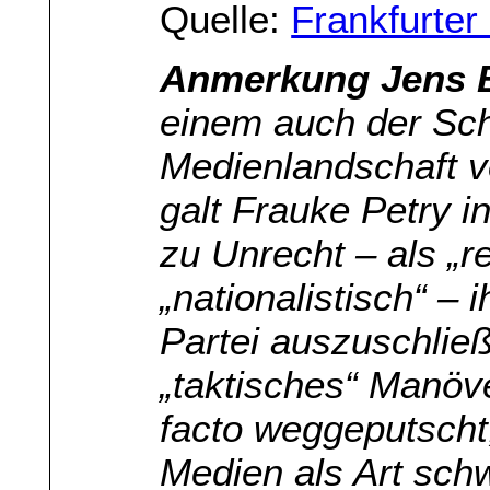
Quelle:
Frankfurte
Anmerkung Jens B
einem auch der Sc
Medienlandschaft 
galt Frauke Petry i
zu Unrecht – als „r
„nationalistisch“ –
Partei auszuschlie
„taktisches“ Manöv
facto weggeputscht
Medien als Art sch