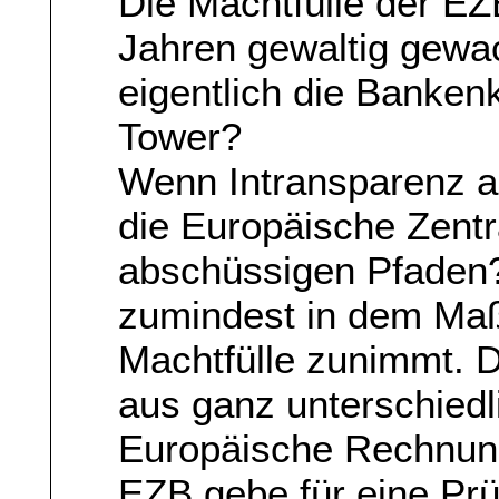
Die Machtfülle der EZ
Jahren gewaltig gewac
eigentlich die Bankenk
Tower?
Wenn Intransparenz al
die Europäische Zent
abschüssigen Pfaden? 
zumindest in dem Maß
Machtfülle zunimmt. 
aus ganz unterschiedl
Europäische Rechnun
EZB gebe für eine Pr