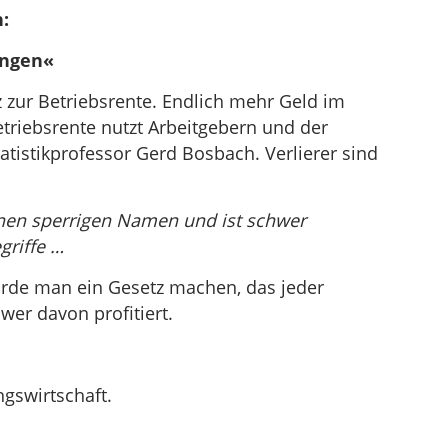
:
die
Lautstärke
ungen«
zu
regeln.
 zur Betriebsrente. Endlich mehr Geld im
etriebsrente nutzt Arbeitgebern und der
tatistikprofessor Gerd Bosbach. Verlierer sind
inen sperrigen Namen und ist schwer
griffe …
ürde man ein Gesetz machen, das jeder
wer davon profitiert.
gswirtschaft.