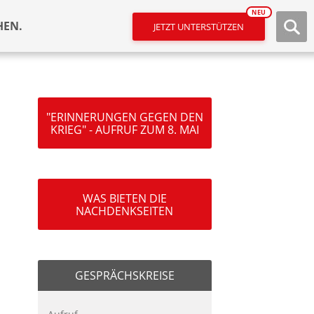
NEU
HEN.
JETZT UNTERSTÜTZEN
"ERINNERUNGEN GEGEN DEN
KRIEG" - AUFRUF ZUM 8. MAI
WAS BIETEN DIE
NACHDENKSEITEN
GESPRÄCHSKREISE