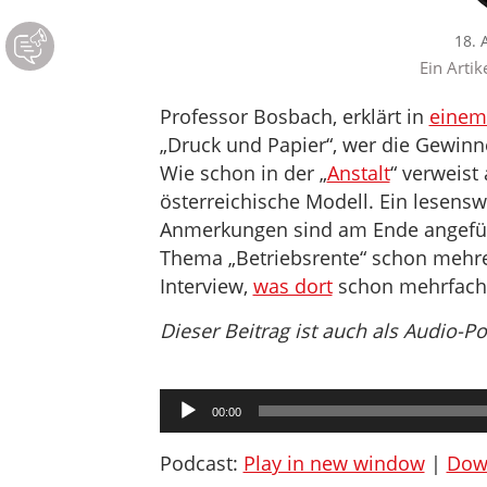
18. 
Ein Artik
Professor Bosbach, erklärt in
einem
„Druck und Papier“, wer die Gewinn
Wie schon in der „
Anstalt
“ verweist
österreichische Modell. Ein lesensw
Anmerkungen sind am Ende angefüg
Thema „Betriebsrente“ schon mehrer
Interview,
was dort
schon mehrfac
Dieser Beitrag ist auch als Audio-P
Audio-
00:00
Player
Podcast:
Play in new window
|
Dow