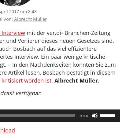
April 2017 um 8:48
el von:
Albrecht Müller
 Interview
mit der ver.di- Branchen-Zeitung
er und Verlierer dieses neuen Gesetzes sind.
 auch Bosbach auf das viel effizientere
ertes Interview. Ein paar wenige kritische
t. – In den Nachdenkseiten konnten Sie zum
e Artikel lesen, Bosbach bestätigt in diesem
h
kritisiert worden ist
.
Albrecht Müller
.
odcast verfügbar.
Pfeiltasten
00:00
Hoch/Runter
benutzen,
nload
um