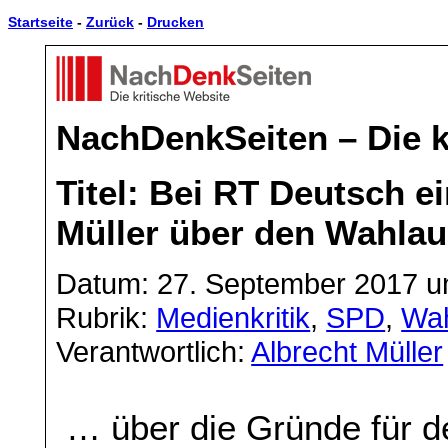
Startseite
-
Zurück
-
Drucken
NachDenkSeiten – Die k
Titel: Bei RT Deutsch ei
Müller über den Wahla
Datum: 27. September 2017 u
Rubrik:
Medienkritik
,
SPD
,
Wa
Verantwortlich:
Albrecht Müller
… über die Gründe für 