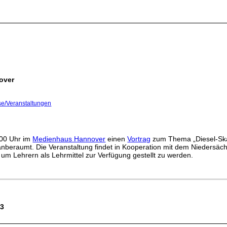
nover
se/Veranstaltungen
00 Uhr im
Medienhaus Hannover
einen
Vortrag
zum Thema „Diesel-Ska
anberaumt. Die Veranstaltung findet in Kooperation mit dem Niedersäch
 um Lehrern als Lehrmittel zur Verfügung gestellt zu werden.
13