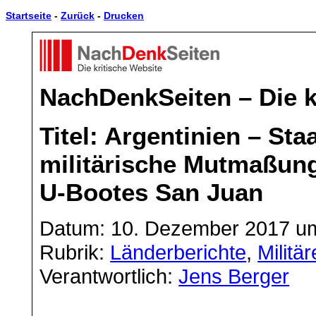
Startseite
-
Zurück
-
Drucken
NachDenkSeiten – Die k
Titel: Argentinien – St
militärische Mutmaßun
U-Bootes San Juan
Datum: 10. Dezember 2017 u
Rubrik:
Länderberichte
,
Militä
Verantwortlich:
Jens Berger