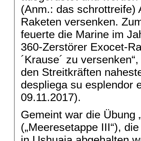
(Anm.: das schrottreife)
Raketen versenken. Zum
feuerte die Marine im 
360-Zerstörer Exocet-R
´Krause´ zu versenken“,
den Streitkräften nahest
despliega su esplendor e
09.11.2017).
Gemeint war die Übung „
(„Meeresetappe III“), di
in Ushuaia abgehalten w