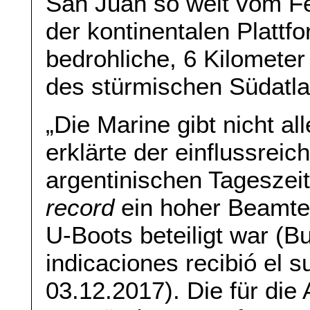
San Juan so weit vom Fe
der kontinentalen Plattf
bedrohliche, 6 Kilometer
des stürmischen Südatlan
„Die Marine gibt nicht al
erklärte der einflussreic
argentinischen Tageszei
record
ein hoher Beamter
U-Boots beteiligt war (
indicaciones recibió el 
03.12.2017). Die für die