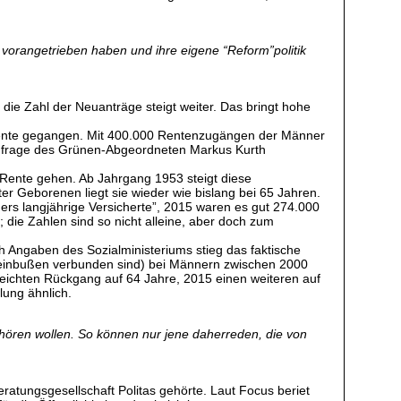
on vorangetrieben haben und ihre eigene “Reform”politik
die Zahl der Neuanträge steigt weiter. Das bringt hohe
n Rente gegangen. Mit 400.000 Rentenzugängen der Männer
 Anfrage des Grünen-Abgeordneten Markus Kurth
 Rente gehen. Ab Jahrgang 1953 steigt diese
er Geborenen liegt sie wieder wie bislang bei 65 Jahren.
rs langjährige Versicherte”, 2015 waren es gut 274.000
 die Zahlen sind so nicht alleine, aber doch zum
h Angaben des Sozialministeriums stieg das faktische
eneinbußen verbunden sind) bei Männern zwischen 2000
 leichten Rückgang auf 64 Jahre, 2015 einen weiteren auf
lung ähnlich.
ufhören wollen. So können nur jene daherreden, die von
atungsgesellschaft Politas gehörte. Laut Focus beriet