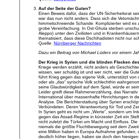
Auf der Seite der Guten?
Einen Beweis dafür, dass der UN-Sicherheitsrat sei
war das nun nicht anders. Dass sich die Vetomächt
himmelschreiende Schande. Komplizierter wird es al
grobe Vereinfachung. In Ost-Ghuta sterben unschuldi
Aleppo) unter den Zivilisten und in Krankenhäuser
thematisiert, dass diese Dschihadisten nicht nur s
Quelle:
Nürnberger Nachrichten
Dazu ein Beitrag von Michael Lüders vor einem Jahr,
Der Krieg in Syrien und die blinden Flecken d
Kriege werden erzählt, nicht anders als Geschichte
wissen, wer schuldig ist und wer nicht, wer die Gu
führt Krieg gegen das eigene Volk, unterstützt vo
oder als „das“ syrische Volk schlechthin wahrgeno
seine Glaubwürdigkeit auf dem Spiel, würde er sein
Leider greift diese Rahmenerzählung, das Narrativ 
International über massenhafte Hinrichtungen in de
Analyse. Die Berichterstattung über Syrien erschöp
Verbündeten. Deren Verantwortung für Tod und Zerst
In Syrien geht es nicht um „Werte“, sondern um Int
gegen das Assad-Regime in kürzester Zeit ein Ste
nicht zuletzt die Türkei um Macht und Einfluss. D
niemals die größte Fluchtbewegung seit dem Zweite
eine Million haben in Europa Aufnahme gefunden, 
deutlich höher liegen, haben sie doch den hiesigen