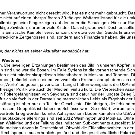
ner Verantwortung nicht gerecht wird, hat es nicht mehr gebraucht. Das 
e nicht auf einen überprüfbaren 30-tägigen Waffenstillstand für die u
lerdings beim Fingerzeigen auf den oder die Schuldigen. Hier nur Russla
ge Zivilisten, darunter viele Kinder. Das ist grauenvoll. Doch es sollt
n islamistische Kämpfer verschanzen, die etwa von den Saudis finanzie
chreckliche Zeitgenossen sind, sondern auch Finanziers haben, die unse
 der nichts an seiner Aktualität eingebüßt hat:
es Westens
n. Die jeweiligen Erzählungen bestimmen das Bild in unseren Köpfen, un
ten sind und wer die Bösen. Im Falle Syriens ist die vorherrschende S
n den nicht minder skrupellosen Machthabern in Moskau und Teheran. Di
mmen, befindet sich in einem verzweifelten Freiheitskampf, dem sich de
e „Werte“ aufgeben, ja verraten. Längst hätten wenigstens die USA mili
hiesiger Politik wie auch der Medien, viel zu kurz. Die Verbrechen Ass
n Foltergefängnissen von Saydnaya sind dafür nur der jüngste Beleg.[1]
ft sich vielfach in der Darstellung menschlichen Leids als Ergebnis de
örung ist aber nur ein Teil der Geschichte. Die übrigen, die fehlenden 
eressen. Geopolitik ist dabei das Schlüsselwort. Sie erklärt, warum au
llvertreterkrieg werden konnte. Auf syrischem Boden kämpfen die USA 
ie Hauptakteure allerdings sind seit 2012 Washington und Moskau. Ohn
n Weltkrieg und der Teilung des indischen Subkontinents ausgelöst. Mi
die meisten davon in Deutschland. Obwohl die Flüchtlingszahlen in de
 Rechtspopulismus erheblich gestärkt und die gesellschaftliche Polaris