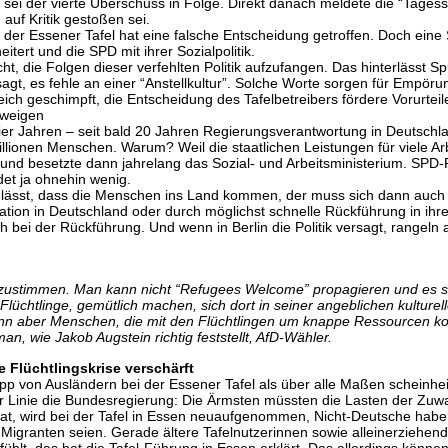
ei der vierte Überschuss in Folge. Direkt danach meldete die “Tagess
auf Kritik gestoßen sei.
che der Essener Tafel hat eine falsche Entscheidung getroffen. Doch ein
eitert und die SPD mit ihrer Sozialpolitik.
cht, die Folgen dieser verfehlten Politik aufzufangen. Das hinterlässt
t, es fehle an einer “Anstellkultur”. Solche Worte sorgen für Empöru
eich geschimpft, die Entscheidung des Tafelbetreibers fördere Vorurte
hweigen
er Jahren – seit bald 20 Jahren Regierungsverantwortung in Deutschland
llionen Menschen. Warum? Weil die staatlichen Leistungen für viele Arb
ik und besetzte dann jahrelang das Sozial- und Arbeitsministerium. SPD
det ja ohnehin wenig.
 zulässt, dass die Menschen ins Land kommen, der muss sich dann auch
ration in Deutschland oder durch möglichst schnelle Rückführung in ihr
ch bei der Rückführung. Und wenn in Berlin die Politik versagt, rangel
u zustimmen. Man kann nicht “Refugees Welcome” propagieren und es s
 Flüchtlinge, gemütlich machen, sich dort in seiner angeblichen kulture
dann aber Menschen, die mit den Flüchtlingen um knappe Ressourcen ko
an, wie Jakob Augstein richtig feststellt, AfD-Wähler.
 Flüchtlingskrise verschärft
 von Ausländern bei der Essener Tafel als über alle Maßen scheinheili
ster Linie die Bundesregierung: Die Ärmsten müssten die Lasten der Zu
at, wird bei der Tafel in Essen neuaufgenommen, Nicht-Deutsche habe
Migranten seien. Gerade ältere Tafelnutzerinnen sowie alleinerziehende
lt, das hat die Tafel-Führung in Essen erklärt. Das allerdings können