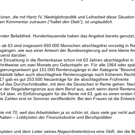
ünen, die mit Hartz IV, Niedriglohnpolitik und Leiharbeit diese Situati
chen Kommentar zutrauen (“haltet den Dieb”), ist unglaublich.
nder Beliebtheit. Hunderttausende haben das Angebot bereits genutzt, 
nte ab 63 sind insgesamt 650.000 Menschen abschlagsfrei vorzeitig i
Zugängen, wie aus einer Antwort der Bundesregierung auf eine kleine
uerst darüber.
n Einzahlung in die Rentenkasse schon mit 63 Jahren abschlagsfrei in
chrittweise um zwei Monate pro Geburtsjahr an. Für alle 1964 oder spät
egierungsantwort gut 151.000 Rentenzugänge in der Kategorie “Besonde
tatistik fallen auch abschlagfreie Rentenzugänge nach früherem Recht;
017 gab es gut 253.500 Neuanträge für die abschlagsfreie Frührente.
uf das Durchschnittsalter, mit dem die Deutschen in Rente gehen. Nac
n vor der Regelaltersgrenze aus dem Beruf aus, auch wenn damit Rent
014 aber, im Einführungsjahr für die Rente mit 63, gab es einen ersten
ie Zahlen erst im Sommer veröffentlicht. Bei den Frauen ist die Entwick
 mit 70, weil das Arbeitsleben ja so schön ist, dass viele gar nicht a
 haben – Lobbyisten der Finanzindustrie und Berufspolitiker.
isten und dem Leiter seines Abgeordnetenbüros eine GbR, der die Ber