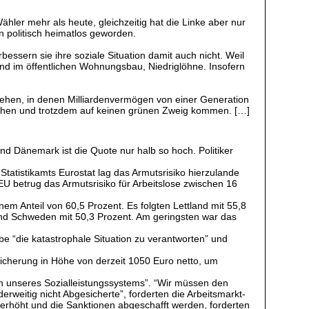
hler mehr als heute, gleichzeitig hat die Linke aber nur
 politisch heimatlos geworden.
bessern sie ihre soziale Situation damit auch nicht. Weil
tand im öffentlichen Wohnungsbau, Niedriglöhne. Insofern
tstehen, in denen Milliardenvermögen von einer Generation
uchen und trotzdem auf keinen grünen Zweig kommen. […]
und Dänemark ist die Quote nur halb so hoch. Politiker
tatistikamts Eurostat lag das Armutsrisiko hierzulande
U betrug das Armutsrisiko für Arbeitslose zwischen 16
em Anteil von 60,5 Prozent. Es folgten Lettland mit 55,8
 und Schweden mit 50,3 Prozent. Am geringsten war das
e “die katastrophale Situation zu verantworten” und
sicherung in Höhe von derzeit 1050 Euro netto, um
ten unseres Sozialleistungssystems”. “Wir müssen den
rweitig nicht Abgesicherte”, forderten die Arbeitsmarkt-
höht und die Sanktionen abgeschafft werden, forderten