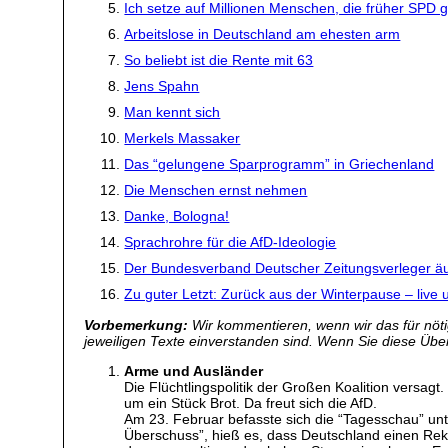
Ich setze auf Millionen Menschen, die früher SPD 
Arbeitslose in Deutschland am ehesten arm
So beliebt ist die Rente mit 63
Jens Spahn
Man kennt sich
Merkels Massaker
Das “gelungene Sparprogramm” in Griechenland
Die Menschen ernst nehmen
Danke, Bologna!
Sprachrohre für die AfD-Ideologie
Der Bundesverband Deutscher Zeitungsverleger äuß
Zu guter Letzt: Zurück aus der Winterpause – live u
Vorbemerkung:
Wir kommentieren, wenn wir das für nötig
jeweiligen Texte einverstanden sind. Wenn Sie diese Übers
Arme und Ausländer
Die Flüchtlingspolitik der Großen Koalition versa
um ein Stück Brot. Da freut sich die AfD.
Am 23. Februar befasste sich die “Tagesschau” unt
Überschuss”, hieß es, dass Deutschland einen Rek