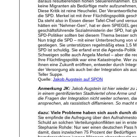
daraus resultierenden hohen Steuereinnahmen. Es s
keine Migranten als Bedürftige mehr aufzunehmen, 
Diese Kritik ist reine Heuchelei. Der Verantwortli
die SPD. Merkel ist mit ihrer Flüchtlingspolitik gesch
Da steht also in Essen dieser Tafel-Chef und versu
hätten ein “Nehmer-Gen”, hat er dem SPIEGEL gesag
geschäftsführende Sozialministerin der SPD, hat gl
SPD-Politiker sollten bei diesem Thema besser sc
Nun trägt die SPD – mit einer Unterbrechung von vi
gestiegen. Sie unterstützen regelmäßig etwa 1,5 Mi
SPD ist schuldig. Sie erfand erst die Agenda-Polit
Schweigen sollte auch Angela Merkel – aber die re
Ihre Flüchtlingspolitik war eine Katastrophe. Wer
ihnen eine Zukunft eröffnen, entweder durch Integ
der Versorgung als auch bei der Integration als au
Teller Suppe.
Quelle:
Jakob Augstein auf SPON
Anmerkung JK:
Jakob Augstein ist hier wieder z
in einem gentrifizierten Stadtviertel ohne Arme und
die Fragen der Integration nicht weiter scheren, 
ansprechen, als rassistisch diffamieren. So macht m
dazu: Viele Probleme haben sich auch durch die
Sie empfinde die Aufregung über den Aufnahmestopp
Schuld an solchen Verteilungskonflikten sei in er
Stephanie Rohde: Nur wer einen deutschen Pass h
damit, dass inzwischen 75 Prozent der Bedürftigen 
fremdsprachigen jungen Männern abgeschreckt gefüh