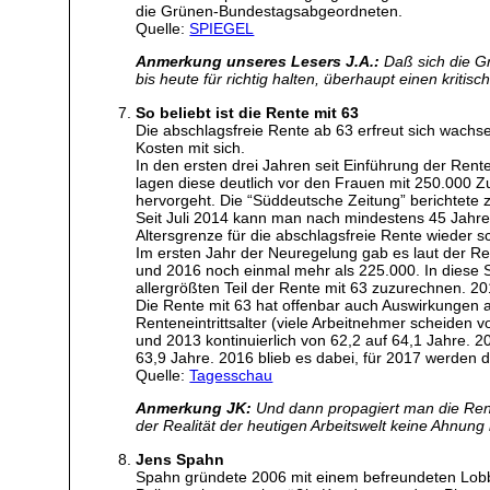
die Grünen-Bundestagsabgeordneten.
Quelle:
SPIEGEL
Anmerkung unseres Lesers J.A.:
Daß sich die Gr
bis heute für richtig halten, überhaupt einen kritis
So beliebt ist die Rente mit 63
Die abschlagsfreie Rente ab 63 erfreut sich wachse
Kosten mit sich.
In den ersten drei Jahren seit Einführung der Re
lagen diese deutlich vor den Frauen mit 250.000 
hervorgeht. Die “Süddeutsche Zeitung” berichtete z
Seit Juli 2014 kann man nach mindestens 45 Jahre
Altersgrenze für die abschlagsfreie Rente wieder s
Im ersten Jahr der Neuregelung gab es laut der R
und 2016 noch einmal mehr als 225.000. In diese S
allergrößten Teil der Rente mit 63 zuzurechnen. 2
Die Rente mit 63 hat offenbar auch Auswirkungen a
Renteneintrittsalter (viele Arbeitnehmer scheide
und 2013 kontinuierlich von 62,2 auf 64,1 Jahre. 2
63,9 Jahre. 2016 blieb es dabei, für 2017 werden d
Quelle:
Tagesschau
Anmerkung JK:
Und dann propagiert man die Rente
der Realität der heutigen Arbeitswelt keine Ahnung
Jens Spahn
Spahn gründete 2006 mit einem befreundeten Lobby