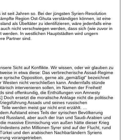
ist seit Jahren so. Bei der jüngsten Syrien-Resolution
mkämpfte Region Ost-Ghuta verständigen können, ist eine
nd als Übeltäter zu identifizieren, wäre jedenfalls eine
e auch nicht verschwiegen werden, dass sich (wie zuvor in
rt werden. In westlichen Hauptstädten wird ungern
re Partner sind.
sere Sicht auf Konflikte. Wir wissen, oder wir glauben zu
ichtweise in etwa diese: Das verbrecherische Assad-Regime
e syrische Opposition, gerne als „gemäßigt“ bezeichnet
r Westen nicht verschließen kann. Andernfalls stünde
tärisch intervenieren sollen, im Namen der Freiheit!
ads sind offenkundig, die Enthüllungen von Amnesty
 Doch ersetzt die moralische Anklage nicht die politische
r Kriegsführung Assads und seines russischen
Teile werden meist gar nicht erst erzählt. …
s dem Aufstand eines Teils der syrischen Bevölkerung
und Russland, aber auch der Iran und Saudi-Arabien und
e die massive Einmischung von außen hätte dieser Krieg
ndestens zehn Millionen Syrer sind auf der Flucht, rund
r Türkei und den arabischen Nachbarländern Syriens
ierung vorangetrieben.