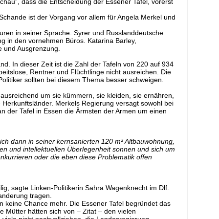
chau”, dass die Entscheidung der Essener Tafel, vorerst
e Schande ist der Vorgang vor allem für Angela Merkel und
 Spuren in seiner Sprache. Syrer und Russlanddeutsche
ng in den vornehmen Büros. Katarina Barley,
ile und Ausgrenzung.
. In dieser Zeit ist die Zahl der Tafeln von 220 auf 934
eitslose, Rentner und Flüchtlinge nicht ausreichen. Die
-Politiker sollten bei diesem Thema besser schweigen.
 ausreichend um sie kümmern, sie kleiden, sie ernähren,
e Herkunftsländer. Merkels Regierung versagt sowohl bei
n an der Tafel in Essen die Ärmsten der Armen um einen
ich dann in seiner kernsanierten 120 m² Altbauwohnung,
llen und intellektuellen Überlegenheit sonnen und sich um
nkurrieren oder die eben diese Problematik offen
g, sagte Linken-Politikerin Sahra Wagenknecht im Dlf.
wanderung tragen.
n keine Chance mehr. Die Essener Tafel begründet das
 Mütter hätten sich von – Zitat – den vielen
 viele nicht nachvollziehen, die Landesregierung