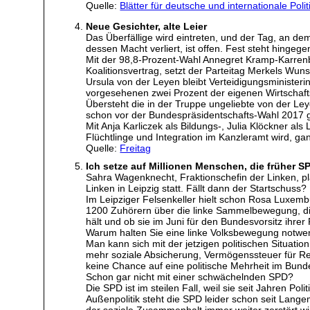
Quelle:
Blätter für deutsche und internationale Polit
Neue Gesichter, alte Leier
Das Überfällige wird eintreten, und der Tag, an d
dessen Macht verliert, ist offen. Fest steht hingege
Mit der 98,8-Prozent-Wahl Annegret Kramp-Karren
Koalitionsvertrag, setzt der Parteitag Merkels Wuns
Ursula von der Leyen bleibt Verteidigungsminister
vorgesehenen zwei Prozent der eigenen Wirtschaftsl
Übersteht die in der Truppe ungeliebte von der Ley
schon vor der Bundespräsidentschafts-Wahl 2017 
Mit Anja Karliczek als Bildungs-, Julia Klöckner al
Flüchtlinge und Integration im Kanzleramt wird, g
Quelle:
Freitag
Ich setze auf Millionen Menschen, die früher 
Sahra Wagenknecht, Fraktionschefin der Linken, p
Linken in Leipzig statt. Fällt dann der Startschuss?
Im Leipziger Felsenkeller hielt schon Rosa Luxe
1200 Zuhörern über die linke Sammelbewegung, die 
hält und ob sie im Juni für den Bundesvorsitz ihrer 
Warum halten Sie eine linke Volksbewegung notwe
Man kann sich mit der jetzigen politischen Situati
mehr soziale Absicherung, Vermögenssteuer für Reic
keine Chance auf eine politische Mehrheit im Bund
Schon gar nicht mit einer schwächelnden SPD?
Die SPD ist im steilen Fall, weil sie seit Jahren P
Außenpolitik steht die SPD leider schon seit Lang