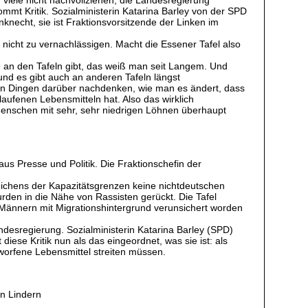
mt Kritik. Sozialministerin Katarina Barley von der SPD
necht, sie ist Fraktionsvorsitzende der Linken im
nicht zu vernachlässigen. Macht die Essener Tafel also
e an den Tafeln gibt, das weiß man seit Langem. Und
und es gibt auch an anderen Tafeln längst
 allen Dingen darüber nachdenken, wie man es ändert, dass
aufenen Lebensmitteln hat. Also das wirklich
Menschen mit sehr, sehr niedrigen Löhnen überhaupt
us Presse und Politik. Die Fraktionschefin der
eichens der Kapazitätsgrenzen keine nichtdeutschen
urden in die Nähe von Rassisten gerückt. Die Tafel
 Männern mit Migrationshintergrund verunsichert worden
esregierung. Sozialministerin Katarina Barley (SPD)
iese Kritik nun als das eingeordnet, was sie ist: als
orfene Lebensmittel streiten müssen.
on Lindern