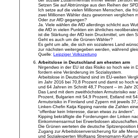
der soziale Zusammenhalt immer weiter zerstört wi
Setzen Sie auf Abtrünnige aus den Reihen der SP
Ich setze auf die vielen Millionen Menschen, die f
zwei Millionen Wähler dazu gewonnen verglichen mi
Oder zur AfD gegangen?
Ja. Viele wählen die AfD allerdings schlicht aus Wut
die AfD in vielen Punkten ein ähnliches neoliberal
ist die Stärkung der AfD kein Druckmittel, um den S
Geht es auch um die Grünen-Wähler?
Es geht um alle, die sich ein sozialeres Land wüns
zur nächsten weitergegeben werden, während glei
Quelle:
Leipziger Volkszeitung
Arbeitslose in Deutschland am ehesten arm
Nirgendwo in der EU ist das Risiko so hoch wie in D
fordern eine Veränderung im Sozialsystem.
Arbeitslose in Deutschland sind im EU-weiten Verg
im Jahr 2016 bei 70,8 Prozent und damit so hoch w
und 64 Jahren im Schnitt 48,7 Prozent – im Jahr 2
Das Land mit dem zweithöchsten Armutsrisiko war 2
Prozent, Bulgarien mit 54,9 Prozent, Estland mit 
Armutsrisiko in Finnland und Zypern mit jeweils 3
Linken-Chefin Katja Kipping nannte die Zahlen ein
“offenbar kein Interesse, daran etwas zu ändern”.
Kipping bekräftigte die Forderungen der Linken na
Einkommensarmut bei Erwerbslosen abzuschaffen
Die Grünen werteten die deutsche Spitzenposition b
Zugang zur Arbeitslosenversicherung für alle Mensc
und Sozialexperten Wolfgang Strengmann-Kuhn un