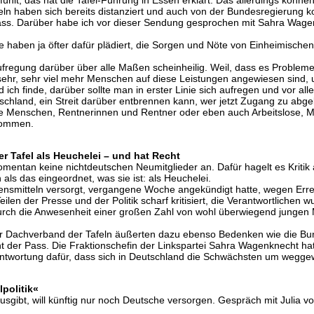
n haben sich bereits distanziert und auch von der Bundesregierung kom
Pass. Darüber habe ich vor dieser Sendung gesprochen mit Sahra Wagenk
haben ja öfter dafür plädiert, die Sorgen und Nöte von Einheimischen 
ufregung darüber über alle Maßen scheinheilig. Weil, dass es Problem
t sehr, sehr viel mehr Menschen auf diese Leistungen angewiesen sind, 
nd ich finde, darüber sollte man in erster Linie sich aufregen und vor
schland, ein Streit darüber entbrennen kann, wer jetzt Zugang zu abgel
ere Menschen, Rentnerinnen und Rentner oder eben auch Arbeitslose, 
ekommen.
r Tafel als Heuchelei – und hat Recht
entan keine nichtdeutschen Neumitglieder an. Dafür hagelt es Kritik a
als das eingeordnet, was sie ist: als Heuchelei.
bensmitteln versorgt, vergangene Woche angekündigt hatte, wegen Err
n der Presse und der Politik scharf kritisiert, die Verantwortlichen w
durch die Anwesenheit einer großen Zahl von wohl überwiegend jungen
 Dachverband der Tafeln äußerten dazu ebenso Bedenken wie die Bund
 der Pass. Die Fraktionschefin der Linkspartei Sahra Wagenknecht hat d
ntwortung dafür, dass sich in Deutschland die Schwächsten um weggew
lpolitik«
ausgibt, will künftig nur noch Deutsche versorgen. Gespräch mit Julia v