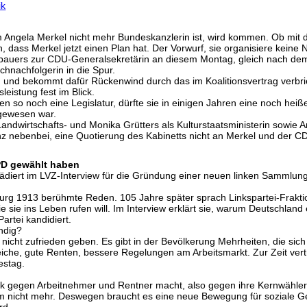
ik
em Angela Merkel nicht mehr Bundeskanzlerin ist, wird kommen. Ob mit
n, dass Merkel jetzt einen Plan hat. Der Vorwurf, sie organisiere keine N
bauers zur CDU-Generalsekretärin an diesem Montag, gleich nach de
chnachfolgerin in die Spur.
in und bekommt dafür Rückenwind durch das im Koalitionsvertrag verbri
eistung fest im Blick.
en so noch eine Legislatur, dürfte sie in einigen Jahren eine noch heiß
gewesen war.
s Landwirtschafts- und Monika Grütters als Kulturstaatsministerin sowie
anz nebenbei, eine Quotierung des Kabinetts nicht an Merkel und der C
SPD gewählt haben
lädiert im LVZ-Interview für die Gründung einer neuen linken Sammlun
mburg 1913 berühmte Reden. 105 Jahre später sprach Linkspartei-Fra
sie ins Leben rufen will. Im Interview erklärt sie, warum Deutschlan
Partei kandidiert.
ndig?
on nicht zufrieden geben. Es gibt in der Bevölkerung Mehrheiten, die 
he, gute Renten, bessere Regelungen am Arbeitsmarkt. Zur Zeit vertrit
estag.
olitik gegen Arbeitnehmer und Rentner macht, also gegen ihre Kernwähler
em nicht mehr. Deswegen braucht es eine neue Bewegung für soziale Gere