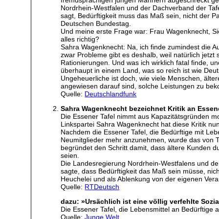
Nordrhein-Westfalen und der Dachverband der Tafel
sagt, Bedürftigkeit muss das Maß sein, nicht der 
Deutschen Bundestag.
Und meine erste Frage war: Frau Wagenknecht, Sie 
alles richtig?
Sahra Wagenknecht: Na, ich finde zumindest die A
zwar Probleme gibt es deshalb, weil natürlich jetz
Rationierungen. Und was ich wirklich fatal finde, u
überhaupt in einem Land, was so reich ist wie Deut
Ungeheuerliche ist doch, wie viele Menschen, ält
angewiesen darauf sind, solche Leistungen zu b
Quelle:
Deutschlandfunk
Sahra Wagenknecht bezeichnet Kritik an Essene
Die Essener Tafel nimmt aus Kapazitätsgründen mom
Linkspartei Sahra Wagenknecht hat diese Kritik nun 
Nachdem die Essener Tafel, die Bedürftige mit Le
Neumitglieder mehr anzunehmen, wurde das von Teile
begründet den Schritt damit, dass ältere Kunden 
seien.
Die Landesregierung Nordrhein-Westfalens und der
sagte, dass Bedürftigkeit das Maß sein müsse, nicht
Heuchelei und als Ablenkung von der eigenen Vera
Quelle:
RTDeutsch
dazu: »Ursächlich ist eine völlig verfehlte Sozia
Die Essener Tafel, die Lebensmittel an Bedürftige 
Quelle:
Junge Welt