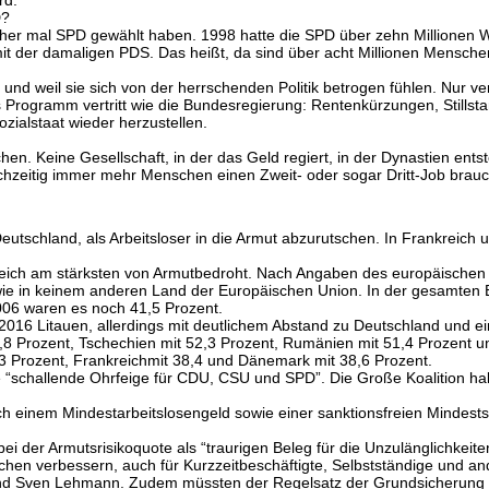
rd.
D?
rüher mal SPD gewählt haben. 1998 hatte die SPD über zehn Millionen Wä
t der damaligen PDS. Das heißt, da sind über acht Millionen Menschen
 und weil sie sich von der herrschenden Politik betrogen fühlen. Nur ver
es Programm vertritt wie die Bundesregierung: Rentenkürzungen, Stills
ozialstaat wieder herzustellen.
chen. Keine Gesellschaft, in der das Geld regiert, in der Dynastien en
chzeitig immer mehr Menschen einen Zweit- oder sogar Dritt-Job bra
eutschland, als Arbeitsloser in die Armut abzurutschen. In Frankreich 
leich am stärksten von Armutbedroht. Nach Angaben des europäischen S
ie in keinem anderen Land der Europäischen Union. In der gesamten E
006 waren es noch 41,5 Prozent.
016 Litauen, allerdings mit deutlichem Abstand zu Deutschland und ein
54,8 Prozent, Tschechien mit 52,3 Prozent, Rumänien mit 51,4 Prozent
7,3 Prozent, Frankreichmit 38,4 und Dänemark mit 38,6 Prozent.
e “schallende Ohrfeige für CDU, CSU und SPD”. Die Große Koalition hab
ch einem Mindestarbeitslosengeld sowie einer sanktionsfreien Mindest
.
ei der Armutsrisikoquote als “traurigen Beleg für die Unzulänglichkei
hen verbessern, auch für Kurzzeitbeschäftigte, Selbstständige und ande
d Sven Lehmann. Zudem müssten der Regelsatz der Grundsicherung er