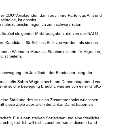
 der CDU-Vorsitzenden dann auch ihre Partei das Amt und
achfolge, ist obsolet.
m nahezu einstimmigen Ja zum schwarz-roten
efte Ziel steigender Militärausgaben, die von der NATO
ere Kandidatin für Schloss Bellevue werden, als sie das
 Annette Widmann-Mauz als Staatsministerin für Migration,
DU scheitern.
gsbewegung. Im Juni findet der Bundesparteitag der
ktionschefin Sahra Wagenknecht am Donnerstagabend vor
d eine solche Bewegung braucht, was sie von einer GroKo
sich eine Stärkung des sozialen Zusammenhalts wünschen –
t diese Ziele aber allein die Linke. Damit haben sie
schaft. Für einen starken Sozialstaat und eine friedliche
chtigkeit. Ich will nicht zusehen, wie in diesem Land