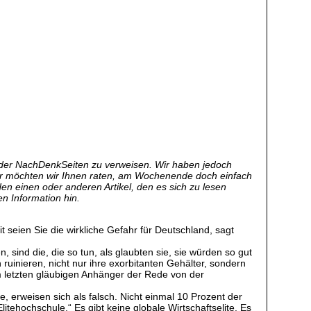
e der NachDenkSeiten zu verweisen. Wir haben jedoch
aher möchten wir Ihnen raten, am Wochenende doch einfach
den einen oder anderen Artikel, den es sich zu lesen
en Information hin.
 seien Sie die wirkliche Gefahr für Deutschland, sagt
, sind die, die so tun, als glaubten sie, sie würden so gut
ruinieren, nicht nur ihre exorbitanten Gehälter, sondern
em letzten gläubigen Anhänger der Rede von der
e, erweisen sich als falsch. Nicht einmal 10 Prozent der
ehochschule.“ Es gibt keine globale Wirtschaftselite. Es