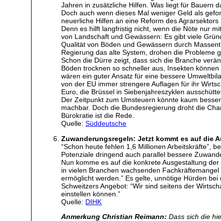
Jahren in zusätzliche Hilfen. Was liegt für Bauern 
Doch auch wenn dieses Mal weniger Geld als geforder
neuerliche Hilfen an eine Reform des Agrarsektors
Denn es hilft langfristig nicht, wenn die Nöte nur 
von Landschaft und Gewässern: Es gibt viele Grün
Qualität von Böden und Gewässern durch Massentierh
Regierung das alte System, drohen die Probleme gr
Schon die Dürre zeigt, dass sich die Branche ve
Böden trocknen so schneller aus, Insekten können 
wären ein guter Ansatz für eine bessere Umweltbi
von der EU immer strengere Auflagen für ihr Wirts
Euro, die Brüssel in Siebenjahreszyklen ausschütt
Der Zeitpunkt zum Umsteuern könnte kaum besser s
machbar. Doch die Bundesregierung droht die Chanc
Bürokratie ist die Rede.
Quelle:
Süddeutsche
Zuwanderungsregeln: Jetzt kommt es auf die 
“Schon heute fehlen 1,6 Millionen Arbeitskräfte”,
Potenziale dringend auch parallel bessere Zuwand
Nun komme es auf die konkrete Ausgestaltung der gr
in vielen Branchen wachsenden Fachkräftemangel lin
ermöglicht werden.” Es gelte, unnötige Hürden bei 
Schweitzers Angebot: “Wir sind seitens der Wirtsc
einstellen können.”
Quelle:
DIHK
Anmerkung Christian Reimann:
Dass sich die hi