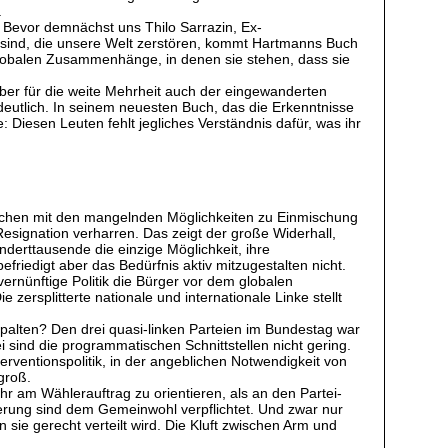
.
 Bevor demnächst uns Thilo Sarrazin, Ex-
sind, die unsere Welt zerstören, kommt Hartmanns Buch
globalen Zusammenhänge, in denen sie stehen, dass sie
e aber für die weite Mehrheit auch der eingewanderten
deutlich. In seinem neuesten Buch, das die Erkenntnisse
 Diesen Leuten fehlt jegliches Verständnis dafür, was ihr
nschen mit den mangelnden Möglichkeiten zu Einmischung
Resignation verharren. Das zeigt der große Widerhall,
derttausende die einzige Möglichkeit, ihre
friedigt aber das Bedürfnis aktiv mitzugestalten nicht.
rnünftige Politik die Bürger vor dem globalen
 zersplitterte nationale und internationale Linke stellt
alten? Den drei quasi-linken Parteien im Bundestag war
i sind die programmatischen Schnittstellen nicht gering.
rventionspolitik, in der angeblichen Notwendigkeit von
groß.
 am Wählerauftrag zu orientieren, als an den Partei-
erung sind dem Gemeinwohl verpflichtet. Und zwar nur
sie gerecht verteilt wird. Die Kluft zwischen Arm und