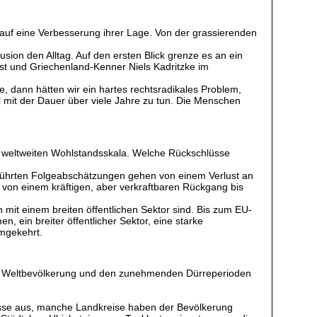
 auf eine Verbesserung ihrer Lage. Von der grassierenden
sion den Alltag. Auf den ersten Blick grenze es an ein
st und Griechenland-Kenner Niels Kadritzke im
, dann hätten wir ein hartes rechtsradikales Problem,
el mit der Dauer über viele Jahre zu tun. Die Menschen
r weltweiten Wohlstandsskala. Welche Rückschlüsse
geführten Folgeabschätzungen gehen von einem Verlust an
en von einem kräftigen, aber verkraftbaren Rückgang bis
mit einem breiten öffentlichen Sektor sind. Bis zum EU-
, ein breiter öffentlicher Sektor, eine starke
umgekehrt.
en Weltbevölkerung und den zunehmenden Dürreperioden
lüsse aus, manche Landkreise haben der Bevölkerung