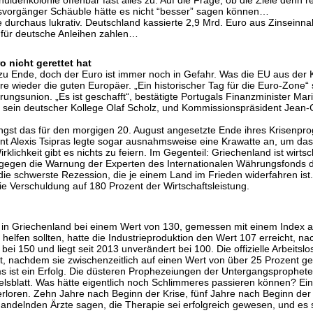
ldenkolonie offenbar fast alles zu. Auf die Frage, ob die Ziele denn rea
tsvorgänger Schäuble hätte es nicht “besser” sagen können…
e durchaus lukrativ. Deutschland kassierte 2,9 Mrd. Euro aus Zinseinn
n für deutsche Anleihen zahlen…
 nicht gerettet hat
 Ende, doch der Euro ist immer noch in Gefahr. Was die EU aus der Kri
wieder die guten Europäer. „Ein historischer Tag für die Euro-Zone“ se
ngsunion. „Es ist geschafft“, bestätigte Portugals Finanzminister Mar
e sein deutscher Kollege Olaf Scholz, und Kommissionspräsident Jean-C
gst das für den morgigen 20. August angesetzte Ende ihres Krisenpr
ent Alexis Tsipras legte sogar ausnahmsweise eine Krawatte an, um das
rklichkeit gibt es nichts zu feiern. Im Gegenteil: Griechenland ist wirts
egen die Warnung der Experten des Internationalen Währungsfonds di
ie schwerste Rezession, die je einem Land im Frieden widerfahren ist.
e Verschuldung auf 180 Prozent der Wirtschaftsleistung.
n in Griechenland bei einem Wert von 130, gemessen mit einem Index
lfen sollten, hatte die Industrieproduktion den Wert 107 erreicht, na
bei 150 und liegt seit 2013 unverändert bei 100. Die offizielle Arbeit
nt, nachdem sie zwischenzeitlich auf einen Wert von über 25 Prozent ge
st ein Erfolg. Die düsteren Prophezeiungen der Untergangspropheten s
blatt. Was hätte eigentlich noch Schlimmeres passieren können? Ein L
oren. Zehn Jahre nach Beginn der Krise, fünf Jahre nach Beginn der I
andelnden Ärzte sagen, die Therapie sei erfolgreich gewesen, und es sei