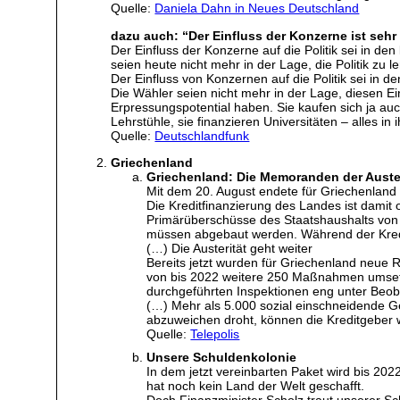
Quelle:
Daniela Dahn in Neues Deutschland
dazu auch: “Der Einfluss der Konzerne ist sehr
Der Einfluss der Konzerne auf die Politik sei in 
seien heute nicht mehr in der Lage, die Politik zu l
Der Einfluss von Konzernen auf die Politik sei in 
Die Wähler seien nicht mehr in der Lage, diesen Ei
Erpressungspotential haben. Sie kaufen sich ja auch
Lehrstühle, sie finanzieren Universitäten – alles 
Quelle:
Deutschlandfunk
Griechenland
Griechenland: Die Memoranden der Auster
Mit dem 20. August endete für Griechenland 
Die Kreditfinanzierung des Landes ist damit o
Primärüberschüsse des Staatshaushalts von m
müssen abgebaut werden. Während der Kredi
(…) Die Austerität geht weiter
Bereits jetzt wurden für Griechenland neu
von bis 2022 weitere 250 Maßnahmen umset
durchgeführten Inspektionen eng unter Beob
(…) Mehr als 5.000 sozial einschneidende 
abzuweichen droht, können die Kreditgeber 
Quelle:
Telepolis
Unsere Schuldenkolonie
In dem jetzt vereinbarten Paket wird bis 20
hat noch kein Land der Welt geschafft.