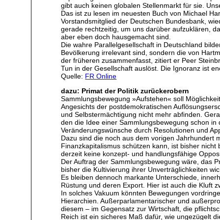
gibt auch keinen globalen Stellenmarkt für sie. Uns
Das ist zu lesen im neuesten Buch von Michael Ha
Vorstandsmitglied der Deutschen Bundesbank, wie
gerade rechtzeitig, um uns darüber aufzuklären, 
aber eben doch hausgemacht sind.
Die wahre Parallelgesellschaft in Deutschland bilde
Bevölkerung irrelevant sind, sondern die von Hart
der früheren zusammenfasst, zitiert er Peer Steinb
Tun in der Gesellschaft auslöst. Die Ignoranz ist e
Quelle:
FR Online
dazu: Primat der Politik zurückerobern
Sammlungsbewegung »Aufstehen« soll Möglichkeit
Angesichts der postdemokratischen Auflösungsersc
und Selbstermächtigung nicht mehr abfinden. Gerade
den die Idee einer Sammlungsbewegung schon in den
Veränderungswünsche durch Resolutionen und Appelle
Dazu sind die noch aus dem vorigen Jahrhundert mi
Finanzkapitalismus schützen kann, ist bisher nicht b
derzeit keine konzept- und handlungsfähige Opposi
Der Auftrag der Sammlungsbewegung wäre, das Prim
bisher die Kultivierung ihrer Unverträglichkeiten 
Es bleiben dennoch markante Unterschiede, innerha
Rüstung und deren Export. Hier ist auch die Kluf
In solches Vakuum könnten Bewegungen vordringen 
Hierarchien. Außerparlamentarischer und außerpro
diesem – im Gegensatz zur Wirtschaft, die pflichts
Reich ist ein sicheres Maß dafür, wie ungezügelt di