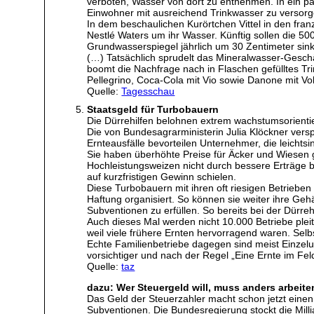
verboten, Wasser von dort zu entnehmen. In ein p
Einwohner mit ausreichend Trinkwasser zu versorg
In dem beschaulichen Kurörtchen Vittel in den fr
Nestlé Waters um ihr Wasser. Künftig sollen die 50
Grundwasserspiegel jährlich um 30 Zentimeter sink
(…) Tatsächlich sprudelt das Mineralwasser-Geschäf
boomt die Nachfrage nach in Flaschen gefülltes Tr
Pellegrino, Coca-Cola mit Vio sowie Danone mit Vo
Quelle:
Tagesschau
Staatsgeld für Turbobauern
Die Dürrehilfen belohnen extrem wachstumsorientie
Die von Bundesagrarministerin Julia Klöckner versp
Ernteausfälle bevorteilen Unternehmer, die leichtsi
Sie haben überhöhte Preise für Äcker und Wiesen g
Hochleistungsweizen nicht durch bessere Erträge 
auf kurzfristigen Gewinn schielen.
Diese Turbobauern mit ihren oft riesigen Betriebe
Haftung organisiert. So können sie weiter ihre Geh
Subventionen zu erfüllen. So bereits bei der Dürr
Auch dieses Mal werden nicht 10.000 Betriebe ple
weil viele frühere Ernten hervorragend waren. Selb
Echte Familienbetriebe dagegen sind meist Einzel
vorsichtiger und nach der Regel „Eine Ernte im Feld
Quelle:
taz
dazu: Wer Steuergeld will, muss anders arbeite
Das Geld der Steuerzahler macht schon jetzt einen
Subventionen. Die Bundesregierung stockt die Mill