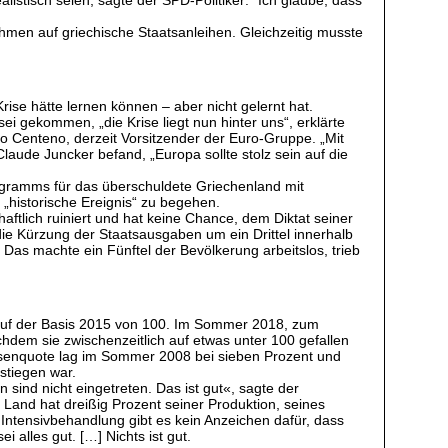
listisch seien, sagte der SPD-Politiker: “Ich glaube, dass
ahmen auf griechische Staatsanleihen. Gleichzeitig musste
se hätte lernen können – aber nicht gelernt hat.
i gekommen, „die Krise liegt nun hinter uns“, erklärte
io Centeno, derzeit Vorsitzender der Euro-Gruppe. „Mit
laude Juncker befand, „Europa sollte stolz sein auf die
ogramms für das überschuldete Griechenland mit
 „historische Ereignis“ zu begehen.
chaftlich ruiniert und hat keine Chance, dem Diktat seiner
e Kürzung der Staatsausgaben um ein Drittel innerhalb
 Das machte ein Fünftel der Bevölkerung arbeitslos, trieb
 auf der Basis 2015 von 100. Im Sommer 2018, zum
chdem sie zwischenzeitlich auf etwas unter 100 gefallen
slosenquote lag im Sommer 2008 bei sieben Prozent und
stiegen war.
ind nicht eingetreten. Das ist gut«, sagte der
and hat dreißig Prozent seiner Produktion, seines
ntensivbehandlung gibt es kein Anzeichen dafür, dass
 alles gut. […] Nichts ist gut.