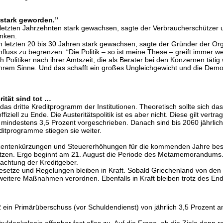
 stark geworden.”
den letzten Jahrzehnten stark gewachsen, sagte der Verbraucherschütze
enken.
den letzten 20 bis 30 Jahren stark gewachsen, sagte der Gründer der O
nfluss zu begrenzen: “Die Politik – so ist meine These – greift immer
 Politiker nach ihrer Amtszeit, die als Berater bei den Konzernen tätig
in ihrem Sinne. Und das schafft ein großes Ungleichgewicht und die Demo
ität sind tot …
das dritte Kreditprogramm der Institutionen. Theoretisch sollte sich d
ffiziell zu Ende. Die Austeritätspolitik ist es aber nicht. Diese gilt ve
indestens 3,5 Prozent vorgeschrieben. Danach sind bis 2060 jährlich 
tprogramme stiegen sie weiter.
e Rentenkürzungen und Steuererhöhungen für die kommenden Jahre be
zen. Ergo beginnt am 21. August die Periode des Metamemorandums. 
achtung der Kreditgeber.
Gesetze und Regelungen bleiben in Kraft. Sobald Griechenland von de
weitere Maßnahmen verordnen. Ebenfalls in Kraft bleiben trotz des En
22 ein Primärüberschuss (vor Schuldendienst) von jährlich 3,5 Prozent