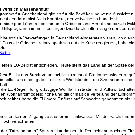
es wirklich Massenarmut”
gramms für Griechenland gibt es für die Bevölkerung wenig Aussichten
richt der Journalist Niels Kadritzke, der zeitweise im Land lebt.
en niedrigen Löhnen bestimmen in Griechenland Armut und soziale Exklu
 Hilfsprogramm immer noch irgendwie durchhielten, sagte der Journali
he soziale Verwerfungen in Deutschland eingetreten wären, ich glaube
” Dass die Griechen relativ apathisch auf die Krise reagierten, habe vi
tzke.
Kultur
inen EU-Beitritt entschieden. Heute steht das Land an der Spitze de
est-EU ist das Brexit-Votum schlicht irrational. Die immer wieder an
e sie selbst um einen guten Teil ihres Wohlstands – die Szenarien reich
haft.
 die EU-Regeln für großzügige Wohlfahrtsstaaten und Volkswirtschaften 
chen Wohlfahrtsmodells: hohe und gleichmäßige Verteilung der Einkommen
 Doch seither hatte die EU mehr Einfluss auf Schweden genommen als 
Menschen keinen Zugang zu sauberem Trinkwasser. Mit der wachsend
 noch verschärfen.
t der “Dürresommer” Spuren hinterlassen. In Deutschland trocknen F