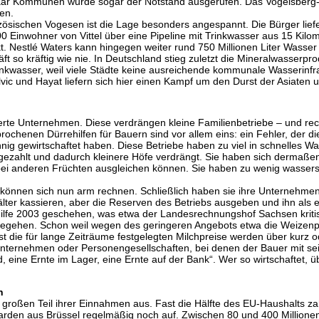
aar Kommunen wurde sogar der Notstand ausgerufen. Das Vogelsberg-S
en.
anzösischen Vogesen ist die Lage besonders angespannt. Die Bürger li
00 Einwohner von Vittel über eine Pipeline mit Trinkwasser aus 15 Kilo
t. Nestlé Waters kann hingegen weiter rund 750 Millionen Liter Wasser 
t so kräftig wie nie. In Deutschland stieg zuletzt die Mineralwasserp
inkwasser, weil viele Städte keine ausreichende kommunale Wasserinfra
lvic und Hayat liefern sich hier einen Kampf um den Durst der Asiaten
rte Unternehmen. Diese verdrängen kleine Familienbetriebe – und rech
rochenen Dürrehilfen für Bauern sind vor allem eins: ein Fehler, der d
nnig gewirtschaftet haben. Diese Betriebe haben zu viel in schnelles Wa
ezahlt und dadurch kleinere Höfe verdrängt. Sie haben sich dermaßen s
bei anderen Früchten ausgleichen können. Sie haben zu wenig wassers
n können sich nun arm rechnen. Schließlich haben sie ihre Unternehmen
älter kassieren, aber die Reserven des Betriebs ausgeben und ihn als 
ehilfe 2003 geschehen, was etwa der Landesrechnungshof Sachsen kritis
itegehen. Schon weil wegen des geringeren Angebots etwa die Weizenp
st die für lange Zeiträume festgelegten Milchpreise werden über kurz o
unternehmen oder Personengesellschaften, bei denen der Bauer mit se
, eine Ernte im Lager, eine Ernte auf der Bank“. Wer so wirtschaftet, ü
n
 großen Teil ihrer Einnahmen aus. Fast die Hälfte des EU-Haushalts z
iarden aus Brüssel regelmäßig noch auf. Zwischen 80 und 400 Millione