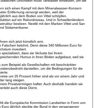
tädtchen Ulrichstein muss Tanklaster einsetzen, um die
efern sich einen Kampf mit dem Mineralwasser-Konzern
meter Entfernung versorgt werden, weil der
jährlich aus dem Boden von Vittel schöpfen.
roduktion auf ein Rekordniveau. Und in Schwellenländern
struktur besitzen. Nestlé mit den Marken Vittel und San
 und Südamerikaner.
nen sich jetzt künstlich arm.
ie Falschen belohnt. Denn diese 340 Millionen Euro für
chstum investiert.
pezialisiert, dass sie Verluste bei ihrem
peichernden Humus in ihren Böden aufgebaut, weil sie
 zum Beispiel als Gesellschaften mit beschränkter
existenzbedroht darstellen, um die Bedingungen für die
ierte.
reise um 25 Prozent höher sind als vor einem Jahr und
der lang steigen.
inem Privatvermögen haftet. Auch deshalb handeln sie
berlebt auch diese Dürre.
ahlt die Europäische Kommission Landwirten in Form von
n Euro jährlich steckte der Bund in den vergangenen