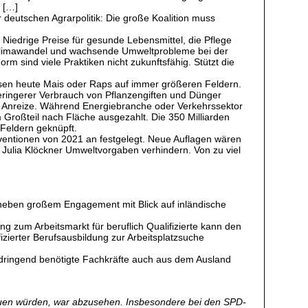
? […]
r deutschen Agrarpolitik: Die große Koalition muss
. Niedrige Preise für gesunde Lebensmittel, die Pflege
m Klimawandel und wachsende Umweltprobleme bei der
 sind viele Praktiken nicht zukunftsfähig. Stützt die
sen heute Mais oder Raps auf immer größeren Feldern.
geringerer Verbrauch von Pflanzengiften und Dünger
d Anreize. Während Energiebranche oder Verkehrssektor
Großteil nach Fläche ausgezahlt. Die 350 Milliarden
 Feldern geknüpft.
bventionen von 2021 an festgelegt. Neue Auflagen wären
 Julia Klöckner Umweltvorgaben verhindern. Von zu viel
r neben großem Engagement mit Blick auf inländische
g zum Arbeitsmarkt für beruflich Qualifizierte kann den
izierter Berufsausbildung zur Arbeitsplatzsuche
e dringend benötigte Fachkräfte auch aus dem Ausland
euen würden, war abzusehen. Insbesondere bei den SPD-