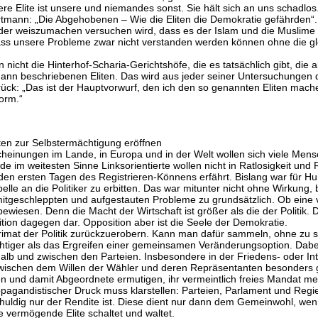
ere Elite ist unsere und niemandes sonst. Sie hält sich an uns schadlos
rtmann: „Die Abgehobenen – Wie die Eliten die Demokratie gefährden“.
der weiszumachen versuchen wird, dass es der Islam und die Muslime 
dass unsere Probleme zwar nicht verstanden werden können ohne die 
n nicht die Hinterhof-Scharia-Gerichtshöfe, die es tatsächlich gibt, di
mann beschriebenen Eliten. Das wird aus jeder seiner Untersuchungen 
rück: „Das ist der Hauptvorwurf, den ich den so genannten Eliten mache:
norm.“
en zur Selbstermächtigung eröffnen
heinungen im Lande, in Europa und in der Welt wollen sich viele Me
 im weitesten Sinne Linksorientierte wollen nicht in Ratlosigkeit und 
 ersten Tagen des Registrieren-Könnens erfährt. Bislang war für Hun
 an die Politiker zu erbitten. Das war mitunter nicht ohne Wirkung, be
tgeschleppten und aufgestauten Probleme zu grundsätzlich. Ob eine ve
ewiesen. Denn die Macht der Wirtschaft ist größer als die der Politik. Die
tion dagegen dar. Opposition aber ist die Seele der Demokratie.
at der Politik zurückzuerobern. Kann man dafür sammeln, ohne zu sp
wichtiger als das Ergreifen einer gemeinsamen Veränderungsoption. Dabe
lb und zwischen den Parteien. Insbesondere in der Friedens- oder Inte
t zwischen dem Willen der Wähler und deren Repräsentanten besonders 
und damit Abgeordnete ermutigen, ihr vermeintlich freies Mandat mehr
pagandistischer Druck muss klarstellen: Parteien, Parlament und Regi
chuldig nur der Rendite ist. Diese dient nur dann dem Gemeinwohl, wenn 
e vermögende Elite schaltet und waltet.