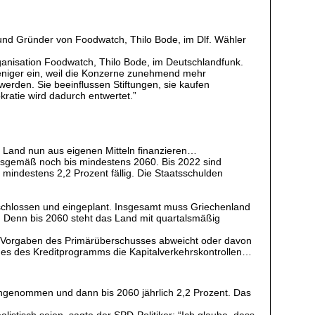
r und Gründer von Foodwatch, Thilo Bode, im Dlf. Wähler
rganisation Foodwatch, Thilo Bode, im Deutschlandfunk.
 weniger ein, weil die Konzerne zunehmend mehr
 werden. Sie beeinflussen Stiftungen, sie kaufen
kratie wird dadurch entwertet.”
as Land nun aus eigenen Mitteln finanzieren…
rtragsgemäß noch bis mindestens 2060. Bis 2022 sind
mindestens 2,2 Prozent fällig. Die Staatsschulden
schlossen und eingeplant. Insgesamt muss Griechenland
Denn bis 2060 steht das Land mit quartalsmäßig
n Vorgaben des Primärüberschusses abweicht oder davon
des des Kreditprogramms die Kapitalverkehrskontrollen…
 angenommen und dann bis 2060 jährlich 2,2 Prozent. Das