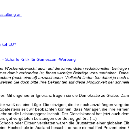
estaltung an
erkel-EU?
r« – Scharfe Kritik für Gamescom-Werbung
erer Wochenübersicht auch auf die lohnendsten redaktionellen Beiträg
 immer damit verbunden ist, Ihnen wichtige Beiträge vorzuenthalten. D
Wochen (noch einmal) anzuschauen. Vielleicht finden Sie dabei ja noch 
 weisen Sie doch bitte Ihre Bekannten auf diese Möglichkeit der schnell
er: Mit ungeheurer Ignoranz tragen sie die Demokratie zu Grabe. Damit
jeder weiß es, eine Lüge. Die einzigen, die ihr noch anzuhängen vorgeben
 Spätestens seit wir beobachten können, dass Manager, die ihre Firmen 
mehr an die Leistungsgesellschaft. Der Dieselskandal hat jetzt auch d
ers gut vergüteten Leistungen der Betrug gehört. (…)
chools oder Eliteuniversitäten wären die Brutstätten einer globalen Elit
ne Hochschule im Ausland besucht, gerade einmal fünf Prozent eine Elit