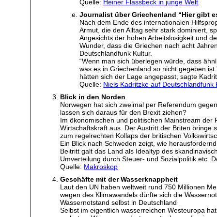
Quelle:
Heiner Flassbeck in junge Welt
Journalist über Griechenland “Hier gibt 
Nach dem Ende des internationalen Hilfspro
Armut, die den Alltag sehr stark dominiert, sp
Angesichts der hohen Arbeitslosigkeit und d
Wunder, dass die Griechen nach acht Jahren
Deutschlandfunk Kultur.
“Wenn man sich überlegen würde, dass ähnlic
was es in Griechenland so nicht gegeben ist.
hätten sich der Lage angepasst, sagte Kadri
Quelle:
Niels Kadritzke auf Deutschlandfunk 
Blick in den Norden
Norwegen hat sich zweimal per Referendum gegen e
lassen sich daraus für den Brexit ziehen?
Im ökonomischen und politischen Mainstream der R
Wirtschaftskraft aus. Der Austritt der Briten bring
zum regelrechten Kollaps der britischen Volkswirtsc
Ein Blick nach Schweden zeigt, wie herausfordernd
Beitritt galt das Land als Idealtyp des skandinavis
Umverteilung durch Steuer- und Sozialpolitik etc.
Quelle:
Makroskop
Geschäfte mit der Wasserknappheit
Laut den UN haben weltweit rund 750 Millionen 
wegen des Klimawandels dürfte sich die Wassernot
Wassernotstand selbst in Deutschland
Selbst im eigentlich wasserreichen Westeuropa ha