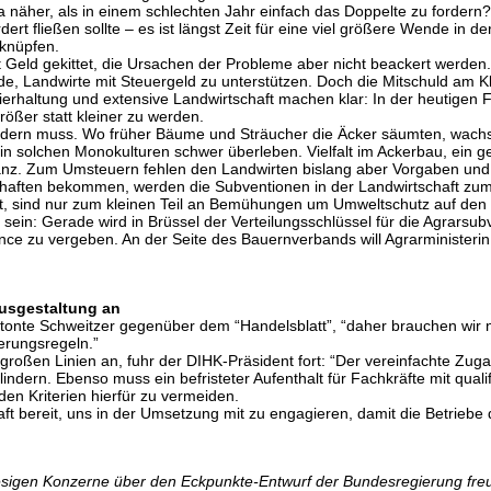
da näher, als in einem schlechten Jahr einfach das Doppelte zu fordern
t fließen sollte – es ist längst Zeit für eine viel größere Wende in de
 knüpfen.
mit Geld gekittet, die Ursachen der Probleme aber nicht beackert werden
de, Landwirte mit Steuergeld zu unterstützen. Doch die Mitschuld a
altung und extensive Landwirtschaft machen klar: In der heutigen Form
ößer statt kleiner zu werden.
rändern muss. Wo früher Bäume und Sträucher die Äcker säumten, wach
in solchen Monokulturen schwer überleben. Vielfalt im Ackerbau, ein 
lanz. Zum Umsteuern fehlen den Landwirten bislang aber Vorgaben un
chaften bekommen, werden die Subventionen in der Landwirtschaft zum 
et, sind nur zum kleinen Teil an Bemühungen um Umweltschutz auf den
ein: Gerade wird in Brüssel der Verteilungsschlüssel für die Agrarsu
e zu vergeben. An der Seite des Bauernverbands will Agrarministerin
Ausgestaltung an
 betonte Schweitzer gegenüber dem “Handelsblatt”, “daher brauchen wi
erungsregeln.”
oßen Linien an, fuhr der DIHK-Präsident fort: “Der vereinfachte Zugan
dern. Ebenso muss ein befristeter Aufenthalt für Fachkräfte mit qualif
den Kriterien hierfür zu vermeiden.
haft bereit, uns in der Umsetzung mit zu engagieren, damit die Betrieb
esigen Konzerne über den Eckpunkte-Entwurf der Bundesregierung fr