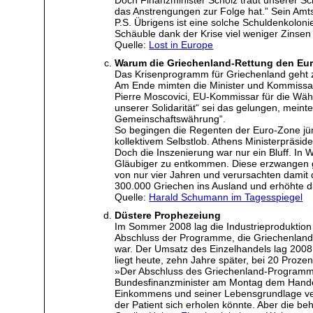
Doch Finanzminister Scholz traut unserer Schu
das Anstrengungen zur Folge hat.” Sein Am
P.S. Übrigens ist eine solche Schuldenkoloni
Schäuble dank der Krise viel weniger Zinse
Quelle:
Lost in Europe
Warum die Griechenland-Rettung den Euro
Das Krisenprogramm für Griechenland geht zu
Am Ende mimten die Minister und Kommissare 
Pierre Moscovici, EU-Kommissar für die Währu
unserer Solidarität“ sei das gelungen, meint
Gemeinschaftswährung“.
So begingen die Regenten der Euro-Zone jün
kollektivem Selbstlob. Athens Ministerpräsid
Doch die Inszenierung war nur ein Bluff. In Wi
Gläubiger zu entkommen. Diese erzwangen g
von nur vier Jahren und verursachten damit d
300.000 Griechen ins Ausland und erhöhte di
Quelle:
Harald Schumann im Tagesspiegel
Düstere Prophezeiung
Im Sommer 2008 lag die Industrieproduktio
Abschluss der Programme, die Griechenland he
war. Der Umsatz des Einzelhandels lag 2008 
liegt heute, zehn Jahre später, bei 20 Proze
»Der Abschluss des Griechenland-Programms i
Bundesfinanzminister am Montag dem Handels
Einkommens und seiner Lebensgrundlage verl
der Patient sich erholen könnte. Aber die beh