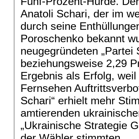
Fünf-Prozent-Hürde. Der
Anatoli Schari, der im w
durch seine Enthüllunge
Poroschenko bekannt wu
neugegründeten „Partei
beziehungsweise 2,29 Pr
Ergebnis als Erfolg, weil
Fernsehen Auftrittsverbo
Schari“ erhielt mehr Sti
amtierenden ukrainische
„Ukrainische Strategie G
der Wähler stimmten.