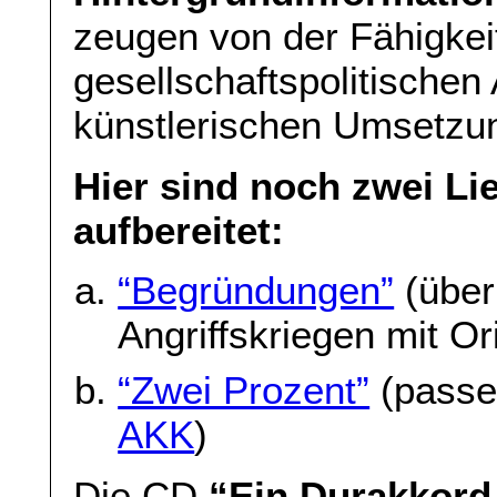
zeugen von der Fähigkei
gesellschaftspolitischen
künstlerischen Umsetzu
Hier sind noch zwei Li
aufbereitet:
“Begründungen”
(über
Angriffskriegen mit Ori
“Zwei Prozent”
(pass
AKK
)
Die CD
“Ein Durakkord