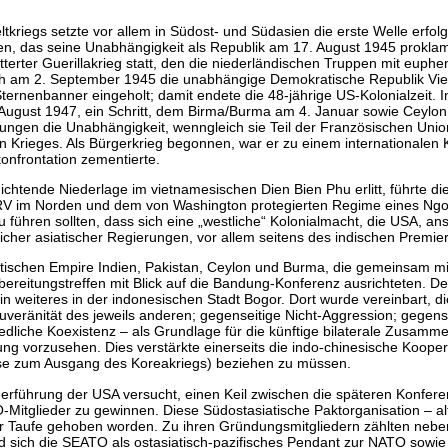
kriegs setzte vor allem in Südost- und Südasien die erste Welle erfo
en, das seine Unabhängigkeit als Republik am 17. August 1945 prokla
itterter Guerillakrieg statt, den die niederländischen Truppen mit eup
nh am 2. September 1945 die unabhängige Demokratische Republik Vie
ternenbanner eingeholt; damit endete die 48-jährige US-Kolonialzeit. 
August 1947, ein Schritt, dem Birma/Burma am 4. Januar sowie Ceylon 
ngen die Unabhängigkeit, wenngleich sie Teil der Französischen Union
ten Krieges. Als Bürgerkrieg begonnen, war er zu einem internationalen K
onfrontation zementierte.
ichtende Niederlage im vietnamesischen Dien Bien Phu erlitt, führte di
 DRV im Norden und dem von Washington protegierten Regime eines N
u führen sollten, dass sich eine „westliche“ Kolonialmacht, die USA, a
icher asiatischer Regierungen, vor allem seitens des indischen Premierm
itischen Empire Indien, Pakistan, Ceylon und Burma, die gemeinsam mi
ereitungstreffen mit Blick auf die Bandung-Konferenz ausrichteten. D
weiteres in der indonesischen Stadt Bogor. Dort wurde vereinbart, d
 Souveränität des jeweils anderen; gegenseitige Nicht-Aggression; gege
iedliche Koexistenz – als Grundlage für die künftige bilaterale Zusam
ng vorzusehen. Dies verstärkte einerseits die indo-chinesische Koopera
eise zum Ausgang des Koreakriegs) beziehen zu müssen.
erführung der USA versucht, einen Keil zwischen die späteren Konfere
-Mitglieder zu gewinnen. Diese Südostasiatische Paktorganisation – a
er Taufe gehoben worden. Zu ihren Gründungsmitgliedern zählten neben
nd sich die SEATO als ostasiatisch-pazifisches Pendant zur NATO sowie