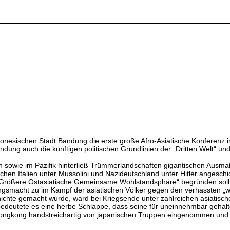
donesischen Stadt Bandung die erste große Afro-Asiatische Konferenz i
ung auch die künftigen politischen Grundlinien der „Dritten Welt“ und
n sowie im Pazifik hinterließ Trümmerlandschaften gigantischen Ausma
stischen Italien unter Mussolini und Nazideutschland unter Hitler anges
e „Größere Ostasiatische Gemeinsame Wohlstandsphäre“ begründen soll
ngsmacht zu im Kampf der asiatischen Völker gegen den verhassten „w
zunichte gemacht wurde, ward bei Kriegsende unter zahlreichen asiatis
e bedeutete es eine herbe Schlappe, dass seine für uneinnehmbar geha
Hongkong handstreichartig von japanischen Truppen eingenommen und 