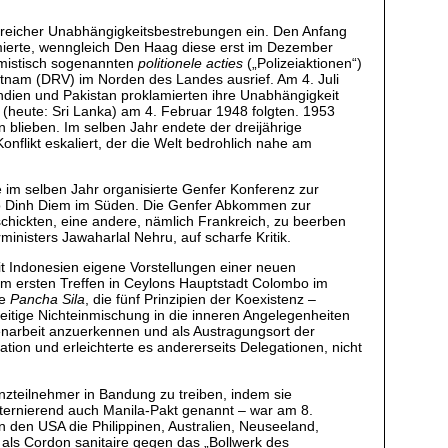
lgreicher Unabhängigkeitsbestrebungen ein. Den Anfang
mierte, wenngleich Den Haag diese erst im Dezember
hemistisch sogenannten
politionele acties
(„Polizeiaktionen“)
tnam (DRV) im Norden des Landes ausrief. Am 4. Juli
Indien und Pakistan proklamierten ihre Unabhängigkeit
(heute: Sri Lanka) am 4. Februar 1948 folgten. 1953
 blieben. Im selben Jahr endete der dreijährige
onflikt eskaliert, der die Welt bedrohlich nahe am
e im selben Jahr organisierte Genfer Konferenz zur
go Dinh Diem im Süden. Die Genfer Abkommen zur
nschickten, eine andere, nämlich Frankreich, zu beerben
inisters Jawaharlal Nehru, auf scharfe Kritik.
t Indonesien eigene Vorstellungen einer neuen
em ersten Treffen in Ceylons Hauptstadt Colombo im
ie
Pancha Sila
, die fünf Prinzipien der Koexistenz –
nseitige Nichteinmischung in die inneren Angelegenheiten
menarbeit anzuerkennen und als Austragungsort der
tion und erleichterte es andererseits Delegationen, nicht
nzteilnehmer in Bandung zu treiben, indem sie
lternierend auch Manila-Pakt genannt – war am 8.
 den USA die Philippinen, Australien, Neuseeland,
 als Cordon sanitaire gegen das „Bollwerk des