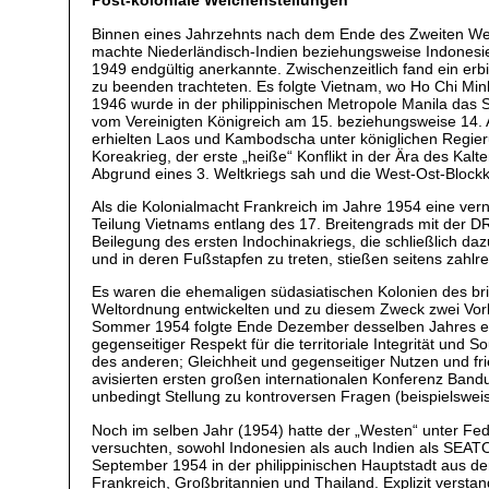
Post-koloniale Weichenstellungen
Binnen eines Jahrzehnts nach dem Ende des Zweiten Welt
machte Niederländisch-Indien beziehungsweise Indonesi
1949 endgültig anerkannte. Zwischenzeitlich fand ein erb
zu beenden trachteten. Es folgte Vietnam, wo Ho Chi Mi
1946 wurde in der philippinischen Metropole Manila das S
vom Vereinigten Königreich am 15. beziehungsweise 14. 
erhielten Laos und Kambodscha unter königlichen Regieru
Koreakrieg, der erste „heiße“ Konflikt in der Ära des Kal
Abgrund eines 3. Weltkriegs sah und die West-Ost-Blockk
Als die Kolonialmacht Frankreich im Jahre 1954 eine vern
Teilung Vietnams entlang des 17. Breitengrads mit der
Beilegung des ersten Indochinakriegs, die schließlich daz
und in deren Fußstapfen zu treten, stießen seitens zahlre
Es waren die ehemaligen südasiatischen Kolonien des br
Weltordnung entwickelten und zu diesem Zweck zwei Vorb
Sommer 1954 folgte Ende Dezember desselben Jahres ein 
gegenseitiger Respekt für die territoriale Integrität und
des anderen; Gleichheit und gegenseitiger Nutzen und fr
avisierten ersten großen internationalen Konferenz Bandu
unbedingt Stellung zu kontroversen Fragen (beispielsw
Noch im selben Jahr (1954) hatte der „Westen“ unter Fed
versuchten, sowohl Indonesien als auch Indien als SEATO
September 1954 in der philippinischen Hauptstadt aus d
Frankreich, Großbritannien und Thailand. Explizit versta