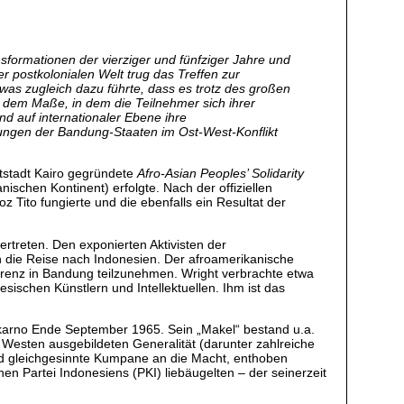
nsformationen der vierziger und fünfziger Jahre und
er postkolonialen Welt trug das Treffen zur
was zugleich dazu führte, dass es trotz des großen
 dem Maße, in dem die Teilnehmer sich ihrer
d auf internationaler Ebene ihre
erungen der Bandung-Staaten im Ost-West-Konflikt
tstadt Kairo gegründete
Afro-Asian Peoples’ Solidarity
schen Kontinent) erfolgte. Nach der offiziellen
 Tito fungierte und die ebenfalls ein Resultat der
rtreten. Den exponierten Aktivisten der
 die Reise nach Indonesien. Der afroamerikanische
renz in Bandung teilzunehmen. Wright verbrachte etwa
sischen Künstlern und Intellektuellen. Ihm ist das
ukarno Ende September 1965. Sein „Makel“ bestand u.a.
 Westen ausgebildeten Generalität (darunter zahlreiche
und gleichgesinnte Kumpane an die Macht, enthoben
hen Partei Indonesiens (PKI) liebäugelten – der seinerzeit