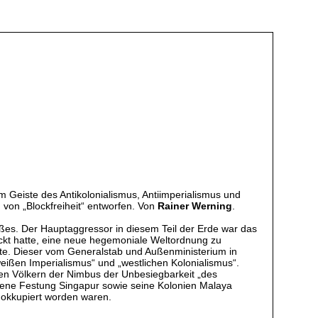
m Geiste des Antikolonialismus, Antiimperialismus und
 von „Blockfreiheit“ entworfen. Von
Rainer Werning
.
ßes. Der Hauptaggressor in diesem Teil der Erde war das
chickt hatte, eine neue hegemoniale Weltordnung zu
te. Dieser vom Generalstab und Außenministerium in
eißen Imperialismus“ und „westlichen Kolonialismus“.
chen Völkern der Nimbus der Unbesiegbarkeit „des
ltene Festung Singapur sowie seine Kolonien Malaya
okkupiert worden waren.