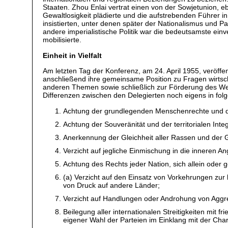
Staaten. Zhou Enlai vertrat einen von der Sowjetunion, 
Gewaltlosigkeit plädierte und die aufstrebenden Führer in
insistierten, unter denen später der Nationalismus und P
andere imperialistische Politik war die bedeutsamste e
mobilisierte.
Einheit in Vielfalt
Am letzten Tag der Konferenz, am 24. April 1955, veröffe
anschließend ihre gemeinsame Position zu Fragen wirtsc
anderen Themen sowie schließlich zur Förderung des Weltf
Differenzen zwischen den Delegierten noch eigens in fo
Achtung der grundlegenden Menschenrechte und der
Achtung der Souveränität und der territorialen Integ
Anerkennung der Gleichheit aller Rassen und der G
Verzicht auf jegliche Einmischung in die inneren 
Achtung des Rechts jeder Nation, sich allein oder
(a) Verzicht auf den Einsatz von Vorkehrungen zur
von Druck auf andere Länder;
Verzicht auf Handlungen oder Androhung von Aggres
Beilegung aller internationalen Streitigkeiten mit 
eigener Wahl der Parteien im Einklang mit der Char