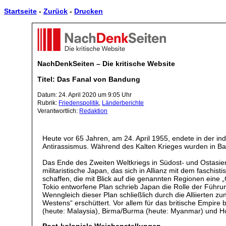
Startseite
-
Zurück
-
Drucken
NachDenkSeiten – Die kritische Website
Titel: Das Fanal von Bandung
Datum: 24. April 2020 um 9:05 Uhr
Rubrik:
Friedenspolitik
,
Länderberichte
Verantwortlich:
Redaktion
Heute vor 65 Jahren, am 24. April 1955, endete in der in
Antirassismus. Während des Kalten Krieges wurden in Band
Das Ende des Zweiten Weltkriegs in Südost- und Ostasie
militaristische Japan, das sich in Allianz mit dem faschi
schaffen, die mit Blick auf die genannten Regionen ein
Tokio entworfene Plan schrieb Japan die Rolle der Führu
Wenngleich dieser Plan schließlich durch die Alliierten 
Westens“ erschüttert. Vor allem für das britische Empir
(heute: Malaysia), Birma/Burma (heute: Myanmar) und 