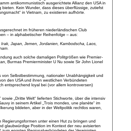
tramm antikommunistisch ausgerichtete Allianz den USA in
bieten. Kein Wunder, dass dieses überflüssige, zutiefst
gsmacht“ in Vietnam, zu existieren aufhörte.
ausgerechnet im früheren niederländischen Club
n – in alphabetischer Reihenfolge – aus:
n, Irak, Japan, Jemen, Jordanien, Kambodscha, Laos,
tnam.
ndung auch solche damaligen Politgrößen wie Premier-
an, Burmas Premierminister U Nu sowie Sir John Lionel
s von Selbstbestimmung, nationaler Unabhängigkeit und
 von den USA und ihren westlichen Verbündeten
ch entsprechend loyal bei (vor allem kontroversen)
owie „Dritte Welt“ lieferten Stichworte, über die intensiv
Sauvy in seinem Artikel „Trois mondes, une planète“ im
erung bildeten, aber in der Weltpolitik rechtlos waren,
en Regierungsformen unter einen Hut zu bringen und
d glaubwürdige Position im Kontext der neu avisierten
952 zum engsten Regionalverbündeten der Vereinigten