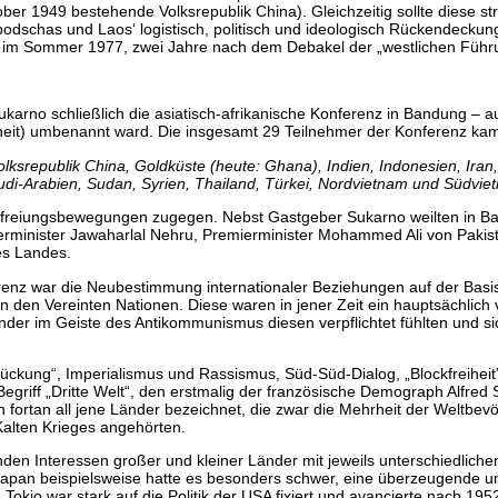
er 1949 bestehende Volksrepublik China). Gleichzeitig sollte diese s
dschas und Laos‘ logistisch, politisch und ideologisch Rückendeckung 
im Sommer 1977, zwei Jahre nach dem Debakel der „westlichen Führun
ukarno schließlich die asiatisch-afrikanische Konferenz in Bandung – 
eit) umbenannt ward. Die insgesamt 29 Teilnehmer der Konferenz kame
olksrepublik China, Goldküste (heute: Ghana), Indien, Indonesien, Ira
Saudi-Arabien, Sudan, Syrien, Thailand, Türkei, Nordvietnam und Südvie
freiungsbewegungen zugegen. Nebst Gastgeber Sukarno weilten in Ba
erminister Jawaharlal Nehru, Premierminister Mohammed Ali von Pakist
es Landes.
enz war die Neubestimmung internationaler Beziehungen auf der Basi
 den Vereinten Nationen. Diese waren in jener Zeit ein hauptsächlich
nder im Geiste des Antikommunismus diesen verpflichtet fühlten und si
rückung“, Imperialismus und Rassismus, Süd-Süd-Dialog, „Blockfreiheit” s
Begriff „Dritte Welt“, den erstmalig der französische Demograph Alfred 
ortan all jene Länder bezeichnet, die zwar die Mehrheit der Weltbevölk
Kalten Krieges angehörten.
den Interessen großer und kleiner Länder mit jeweils unterschiedlich
Japan beispielsweise hatte es besonders schwer, eine überzeugende un
Tokio war stark auf die Politik der USA fixiert und avancierte nach 1