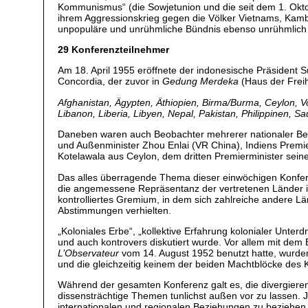
Kommunismus“ (die Sowjetunion und die seit dem 1. Oktob
ihrem Aggressionskrieg gegen die Völker Vietnams, Kambo
unpopuläre und unrühmliche Bündnis ebenso unrühmlich 
29 Konferenzteilnehmer
Am 18. April 1955 eröffnete der indonesische Präsident S
Concordia, der zuvor in
Gedung Merdeka
(Haus der Freih
Afghanistan, Ägypten, Äthiopien, Birma/Burma, Ceylon, V
Libanon, Liberia, Libyen, Nepal, Pakistan, Philippinen, 
Daneben waren auch Beobachter mehrerer nationaler Be
und Außenminister Zhou Enlai (VR China), Indiens Premi
Kotelawala aus Ceylon, dem dritten Premierminister sein
Das alles überragende Thema dieser einwöchigen Konfer
die angemessene Repräsentanz der vertretenen Länder in
kontrolliertes Gremium, in dem sich zahlreiche andere Lä
Abstimmungen verhielten.
„Koloniales Erbe“, „kollektive Erfahrung kolonialer Unterd
und auch kontrovers diskutiert wurde. Vor allem mit dem 
L’Observateur
vom 14. August 1952 benutzt hatte, wurden f
und die gleichzeitig keinem der beiden Machtblöcke des 
Während der gesamten Konferenz galt es, die divergieren
dissensträchtige Themen tunlichst außen vor zu lassen. 
internationalen und regionalen Beziehungen zu beziehen. 