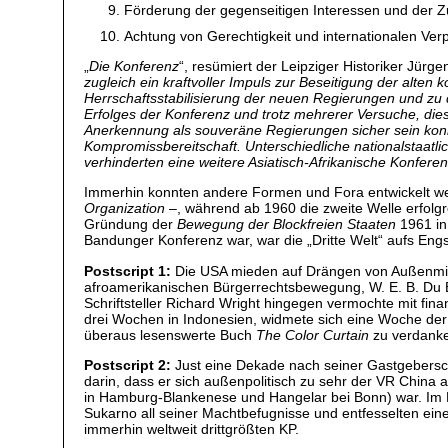
Förderung der gegenseitigen Interessen und der 
Achtung von Gerechtigkeit und internationalen Verp
„
Die Konferenz
“, resümiert der Leipziger Historiker Jürge
zugleich ein kraftvoller Impuls zur Beseitigung der alten 
Herrschaftsstabilisierung der neuen Regierungen und zu 
Erfolges der Konferenz und trotz mehrerer Versuche, di
Anerkennung als souveräne Regierungen sicher sein konnt
Kompromissbereitschaft. Unterschiedliche nationalstaatl
verhinderten eine weitere Asiatisch-Afrikanische Konferenz
Immerhin konnten andere Formen und Fora entwickelt we
Organization
–, während ab 1960 die zweite Welle erfolgr
Gründung der
Bewegung der Blockfreien Staaten
1961 in 
Bandunger Konferenz war, war die „Dritte Welt“ aufs Eng
Postscript 1:
Die USA mieden auf Drängen von Außenminist
afroamerikanischen Bürgerrechtsbewegung, W. E. B. Du 
Schriftsteller Richard Wright hingegen vermochte mit fina
drei Wochen in Indonesien, widmete sich eine Woche der K
überaus lesenswerte Buch
The Color Curtain
zu verdanke
Postscript 2:
Just eine Dekade nach seiner Gastgebersch
darin, dass er sich außenpolitisch zu sehr der VR China
in Hamburg-Blankenese und Hangelar bei Bonn) war. Im H
Sukarno all seiner Machtbefugnisse und entfesselten eine 
immerhin weltweit drittgrößten KP.