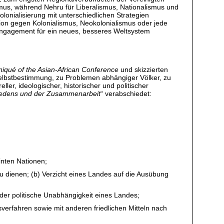
smus, während Nehru für Liberalismus, Nationalismus und
olonialisierung mit unterschiedlichen Strategien
ition gegen Kolonialismus, Neokolonialismus oder jede
 Engagement für ein neues, besseres Weltsystem
iqué of the Asian-African Conference
und skizzierten
Selbstbestimmung, zu Problemen abhängiger Völker, zu
er, ideologischer, historischer und politischer
riedens und der Zusammenarbeit
“ verabschiedet:
inten Nationen;
u dienen; (b) Verzicht eines Landes auf die Ausübung
der politische Unabhängigkeit eines Landes;
tsverfahren sowie mit anderen friedlichen Mitteln nach