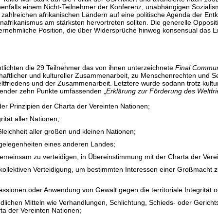
ebenfalls einem Nicht-Teilnehmer der Konferenz, unabhängigen Soziali
 zahlreichen afrikanischen Ländern auf eine politische Agenda der Entk
anafrikanismus am stärksten hervortreten sollten. Die generelle Oppos
invernehmliche Position, die über Widersprüche hinweg konsensual das
ntlichten die 29 Teilnehmer das von ihnen unterzeichnete
Final Commun
haftlicher und kultureller Zusammenarbeit, zu Menschenrechten und 
riedens und der Zusammenarbeit. Letztere wurde sodann trotz kulturell
lgender zehn Punkte umfassenden „
Erklärung zur Förderung des Weltf
 Prinzipien der Charta der Vereinten Nationen;
rität aller Nationen;
leichheit aller großen und kleinen Nationen;
Angelegenheiten eines anderen Landes;
 gemeinsam zu verteidigen, in Übereinstimmung mit der Charta der Vere
 kollektiven Verteidigung, um bestimmten Interessen einer Großmacht z
sionen oder Anwendung von Gewalt gegen die territoriale Integrität o
friedlichen Mitteln wie Verhandlungen, Schlichtung, Schieds- oder Gerich
ta der Vereinten Nationen;