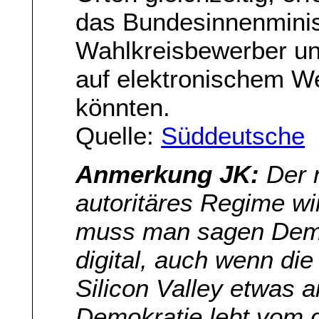
das Bundesinnenminis
Wahlkreisbewerber un
auf elektronischem We
könnten.
Quelle:
Süddeutsche
Anmerkung JK:
Der n
autoritäres Regime wir
muss man sagen Demok
digital, auch wenn di
Silicon Valley etwas 
Demokratie lebt vom d