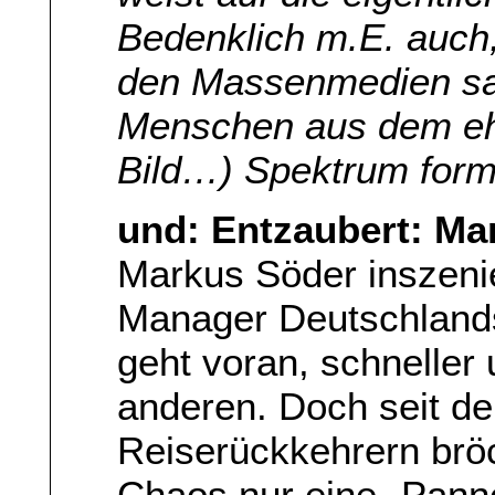
Bedenklich m.E. auch, 
den Massenmedien sa
Menschen aus dem ehe
Bild…) Spektrum formu
und: Entzaubert: Ma
Markus Söder inszenie
Manager Deutschlands
geht voran, schneller 
anderen. Doch seit d
Reiserückkehrern brö
Chaos nur eine „Pann