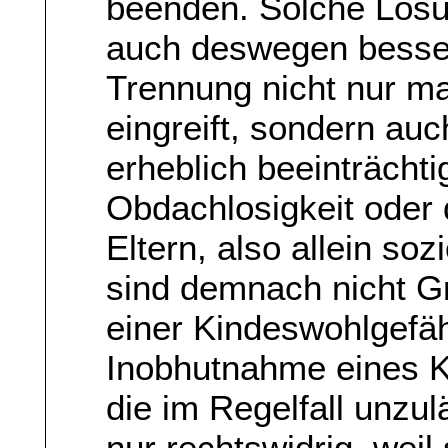
beenden. Solche Lös
auch deswegen besser
Trennung nicht nur ma
eingreift, sondern au
erheblich beeinträchtig
Obdachlosigkeit oder
Eltern, also allein so
sind demnach nicht G
einer Kindeswohlgefä
Inobhutnahme eines K
die im Regelfall unzulä
nur rechtswidrig, weil