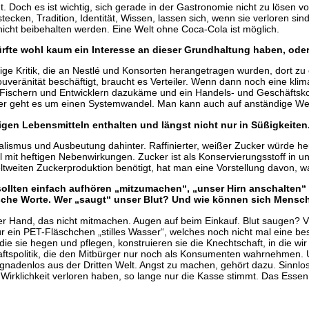
. Doch es ist wichtig, sich gerade in der Gastronomie nicht zu lösen v
cken, Tradition, Identität, Wissen, lassen sich, wenn sie verloren sin
icht beibehalten werden. Eine Welt ohne Coca-Cola ist möglich.
dürfte wohl kaum ein Interesse an dieser Grundhaltung haben, ode
tige Kritik, die an Nestlé und Konsorten herangetragen wurden, dort zu
uveränität beschäftigt, braucht es Verteiler. Wenn dann noch eine kl
 Fischern und Entwicklern dazukäme und ein Handels- und Geschäftsk
 hier geht es um einen Systemwandel. Man kann auch auf anständige We
igen Lebensmitteln enthalten und längst nicht nur in Süßigkeiten.
alismus und Ausbeutung dahinter. Raffinierter, weißer Zucker würde he
l mit heftigen Nebenwirkungen. Zucker ist als Konservierungsstoff in u
weiten Zuckerproduktion benötigt, hat man eine Vorstellung davon, wa
ollten einfach aufhören „mitzumachen“, „unser Hirn anschalten“ 
tische Worte. Wer „saugt“ unser Blut? Und wie können sich Mensc
der Hand, das nicht mitmachen. Augen auf beim Einkauf. Blut saugen? Vi
für ein PET-Fläschchen „stilles Wasser“, welches noch nicht mal eine 
 die sie hegen und pflegen, konstruieren sie die Knechtschaft, in die wi
aftspolitik, die den Mitbürger nur noch als Konsumenten wahrnehmen.
nadenlos aus der Dritten Welt. Angst zu machen, gehört dazu. Sinnlose
 Wirklichkeit verloren haben, so lange nur die Kasse stimmt. Das Ess