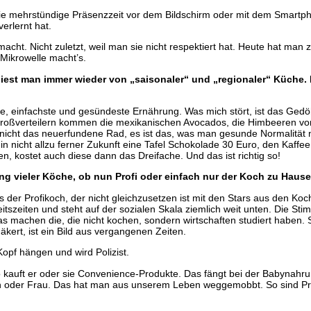
e die mehrstündige Präsenzzeit vor dem Bildschirm oder mit dem Smartph
erlernt hat.
ht. Nicht zuletzt, weil man sie nicht respektiert hat. Heute hat man 
Mikrowelle macht’s.
liest man immer wieder von „saisonaler“ und „regionaler“ Küche. D
este, einfachste und gesündeste Ernährung. Was mich stört, ist das Gedö
Großverteilern kommen die mexikanischen Avocados, die Himbeeren von
 nicht das neuerfundene Rad, es ist das, was man gesunde Normalität
nicht allzu ferner Zukunft eine Tafel Schokolade 30 Euro, den Kaffee g
n, kostet auch diese dann das Dreifache. Und das ist richtig so!
ng vieler Köche, ob nun Profi oder einfach nur der Koch zu Haus
 der Profikoch, der nicht gleichzusetzen ist mit den Stars aus den Koc
eitszeiten und steht auf der sozialen Skala ziemlich weit unten. Die 
 machen die, die nicht kochen, sondern wirtschaften studiert haben. So
ert, ist ein Bild aus vergangenen Zeiten.
Kopf hängen und wird Polizist.
o kauft er oder sie Convenience-Produkte. Das fängt bei der Babynahru
ann oder Frau. Das hat man aus unserem Leben weggemobbt. So sind Pro