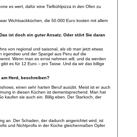
one es wert, dafür eine Tiefkühlpizza in den Ofen zu
zwar Wichtsackküchen, die 50.000 Euro kosten mit allem
as ist doch ein guter Ansatz. Oder stört Sie daran
hns von regional und saisonal, als ob man jetzt etwas
 irgendwo und der Spargel aus Peru auf die
 nennt. Wenn man es ernst nehmen will, und da werden
ibt es für 12 Euro – pro Tasse. Und da wir das billige
e am Herd, beschreiben?
hshows, einen sehr harten Beruf ausübt. Meist ist er auch
Stimmung in diesen Küchen ist dementsprechend. Man hat
 kaufen sie auch ein. Billig eben. Der Starkoch, der
ng an. Der Schaden, der dadurch angerichtet wird, ist
fis und Nichtprofis in der Küche gleichermaßen Opfer