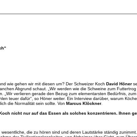
ch“
s und wie gehen wir mit diesen um? Der Schweizer Koch
David Höner
se
manchen Abgrund schaut. „Wir werden wie die Schweine zum Futtertrog 
. „Wir verlieren gerade den Bezug zum elementarsten Bedürfnis, zum E
len teuer dafür“, so Höner weiter. Ein Interview darüber, warum Köche
ch die Normalität sein sollte. Von
Marcus Klöckner
.
s Koch nicht nur auf das Essen als solches konzentrieren. Ihnen 
nige wesentliche, die zu hören sind und deren Lautstärke ständig zunimm