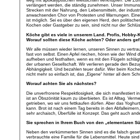
weg mit apokalyptischen Weltsichten verknüpfen. Die Zuna
verlängert werden, die ständig zunehmen. Unser Immunsys
Strecken mit der Nahrung, den Lebensmitteln, der industr
anwachsenden Chor von Protesten und Warnungen. Eine and
ist möglich. Sei es über den eigenen Herd, den politisch
Kochen oder Gastgeber zu sein, sind nicht nur der Schlü
Köche gibt es viele in unserem Land. Profis, Hobby-Kö
Worauf sollten diese Köche achten? Oder anders gef
Wir alle müssen wieder lernen, unseren Sinnen zu vertra
fast von selbst. Einen Apfel riechen, hören wie der Win
aufheben und festhalten, wenn es mit den Flügeln schläg
der urbanen Gesellschaft. Wir verlieren gerade den Bezu
Abhängigkeit. Und bezahlen teuer dafür. Wer beim Kochen
nicht mehr so einfach ist, das „Eigene“ hinter all dem S
Worauf achten Sie als nächstes?
Die unverfrorene Respektlosigkeit, die sich manifestiert 
ist an Öbszönität kaum zu überbieten. Es ist Alltag. Verm
getrieben, wo wir uns fettkaufen dürfen. Aber das Yoghu
kann. Brot ist nach einem Tag bereits in den Abfalleimern
sehr archaisch, Überfülle ist Konzept. Das geht auch and
Sie sprechen in Ihrem Buch von den „elementaren Sü
Neben den verkümmerten Sinnen sind es die falsch geset
verbrauchte eine Familie für die Lebensmittel. Heute sin