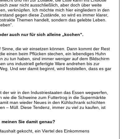
wicht und hin zur Zöliakie, die Liste kann ins Endlose
ich zwar nicht ausschließlich, aber doch über weite
men, verknüpfen. Ich möchte mich hier eingliedern in den
rstand gegen diese Zustände, so wird es immer klarer,
m abstrakte Themen handelt, sondern das gelebte Leben.
Leben“.
oder auch nur für sich alleine „kochen“.
f Sinne, die wir einsetzen können. Dann kommt der Rest
 die einen beim Pflücken stechen, ein lebendiges Huhn
en zu tun haben, sind immer weniger auf dem Bildschirm
n uns industriell gefertigte Ware andrehen bis zur
eg. Und wer damit beginnt, wird feststellen, dass es gar
it der wir in den Industriestaaten das Essen wegwerfen,
den wie die Schweine zum Futtertrog in die Supermärkte
 damit man wieder Neues in den Kühlschrank schichten
en – Müll. Diese Tendenz, immer zu viel zu kaufen, ist
s meinen Sie damit genau?
Haushalt gekocht, ein Viertel des Einkommens