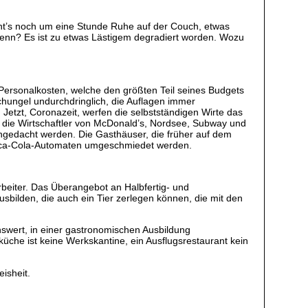
geht’s noch um eine Stunde Ruhe auf der Couch, etwas
enn? Es ist zu etwas Lästigem degradiert worden. Wozu
Personalkosten, welche den größten Teil seines Budgets
chungel undurchdringlich, die Auflagen immer
 Jetzt, Coronazeit, werfen die selbstständigen Wirte das
hon die Wirtschaftler von McDonald’s, Nordsee, Subway und
ngedacht werden. Die Gasthäuser, die früher auf dem
 Coca-Cola-Automaten umgeschmiedet werden.
rbeiter. Das Überangebot an Halbfertig- und
sbilden, die auch ein Tier zerlegen können, die mit den
swert, in einer gastronomischen Ausbildung
üche ist keine Werkskantine, ein Ausflugsrestaurant kein
isheit.