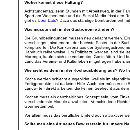
Woher kommt diese Haltung?
Achtstundentag, zehn Stunden mit Arbeitsweg, in der Fami
Sport am Wochenende und die Social Media frisst den Re
gibt es
Uber Eats
? Dazu das ständige Bombardement mit Bi
Was müsste sich in der Gastronomie ändern?
Die Grundbedingungen müssen neu gedacht werden. Ein sel
verschlingen, sind enorm, der höchste Posten in der Buch
komplizierter. Die Konkurrenz aus der Systemgastronomie 
Handtuch reihenweise. Um Polizist zu werden, sind sie jet
Marengo, kaufen sich die verlumpten Gaststätten. Und b
Land das Vereins- und Kulturleben mitgetragen haben, s
Wie sieht es denn in der Kochausbildung aus? Wo li
Köche werden schlecht ausgebildet, weil sie im eigentlic
Fertigprodukten ist da keine Hilfe. Auch hier müssen die
Landwirten direkt arbeiten, die keinen Seehecht aus dem 
Kochen muss ein ganzheitliches Konzept sein, vom Einka
verschiedenste Module anzubieten. Verschiedene Richtunge
Gourmettempel.
Vor allem muss das berufliche Umfeld auch attraktiver we
Sollte man eine Art neues Bewusstsein für unsere 