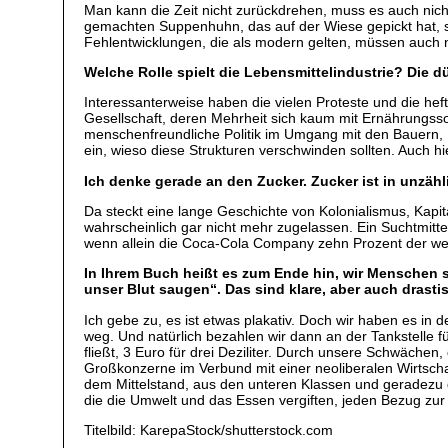
Man kann die Zeit nicht zurückdrehen, muss es auch nicht
gemachten Suppenhuhn, das auf der Wiese gepickt hat, ste
Fehlentwicklungen, die als modern gelten, müssen auch n
Welche Rolle spielt die Lebensmittelindustrie? Die 
Interessanterweise haben die vielen Proteste und die hef
Gesellschaft, deren Mehrheit sich kaum mit Ernährungsso
menschenfreundliche Politik im Umgang mit den Bauern,
ein, wieso diese Strukturen verschwinden sollten. Auch
Ich denke gerade an den Zucker. Zucker ist in unzähl
Da steckt eine lange Geschichte von Kolonialismus, Kapit
wahrscheinlich gar nicht mehr zugelassen. Ein Suchtmitte
wenn allein die Coca-Cola Company zehn Prozent der welt
In Ihrem Buch heißt es zum Ende hin, wir Menschen s
unser Blut saugen“. Das sind klare, aber auch dras
Ich gebe zu, es ist etwas plakativ. Doch wir haben es in 
weg. Und natürlich bezahlen wir dann an der Tankstelle 
fließt, 3 Euro für drei Deziliter. Durch unsere Schwächen,
Großkonzerne im Verbund mit einer neoliberalen Wirtsch
dem Mittelstand, aus den unteren Klassen und geradezu g
die die Umwelt und das Essen vergiften, jeden Bezug zur
Titelbild: KarepaStock/shutterstock.com