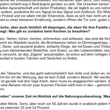
hme der Zivilisationskrankeiten, von Alzheimer über Gicht, zum Überge
tem scheint arg in Bedrängnis geraten zu sein. Die Ursachen lassen s
iellen Agrarwirtschaft und deren Produkten, die wir täglich zu uns neh
ere, positivere Art von Signal ist das Signal zum Aufbruch. Ein Wide
en Protest und vor allem mit der Erkenntnis, dass es sich hier nicht u
ssel zu einer besseren Ernährung, sondern öffnen die Tür zum „guten 
che, aber auch letztlich all diejenigen, die eben für ihre Familie 
ragt: Was gilt es zunächst beim Kochen zu beachten?
uen. Sehen, hören, riechen, schmecken und anfassen, das sind die fün
d durch ein Maisfeld rauscht, die Brombeeren sehen im Dornengestrüpp,
t. Diese, und tausend andere, einfache Dinge, die mit Essen und Trink
g zum elementarsten Bedürfnis, zum Essen, zu den Lebensmitteln, lasse
 versucht, an das „Eigene“ anzuknüpfen, ist schon auf dem richtigen W
chwurbel in bunten Tütchen und Säckchen zu finden.
in der Tatsache, und das geht wahrscheinlich fast Jede und Jeden an, m
ehrt bin ich der Meinung, das ist kein Zufall, sondern Absicht. Wir wer
rt ist gerade mal drei Tage frisch, dann muss es weggeworfen werden,
, eine Banane mit ein paar braunen Flecken wirft man in den – getrennt
ers.
nden“ unserer Zeit im Hinblick auf die Nahrungszubereitung. Wa
zten Werte. Sorry, aber noch vor 50 Jahren wurde in praktisch jedem 
d es zwischen 10 und 14 Prozent.