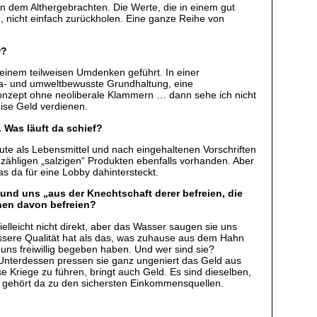
on dem Althergebrachten. Die Werte, die in einem gut
d, nicht einfach zurückholen. Eine ganze Reihe von
r?
 einem teilweisen Umdenken geführt. In einer
ima- und umweltbewusste Grundhaltung, eine
onzept ohne neoliberale Klammern … dann sehe ich nicht
ise Geld verdienen.
 Was läuft da schief?
ute als Lebensmittel und nach eingehaltenen Vorschriften
nzähligen „salzigen“ Produkten ebenfalls vorhanden. Aber
s da für eine Lobby dahintersteckt.
und uns „aus der Knechtschaft derer befreien, die
hen davon befreien?
elleicht nicht direkt, aber das Wasser saugen sie uns
bessere Qualität hat als das, was zuhause aus dem Hahn
r uns freiwillig begeben haben. Und wer sind sie?
 Unterdessen pressen sie ganz ungeniert das Geld aus
 Kriege zu führen, bringt auch Geld. Es sind dieselben,
en gehört da zu den sichersten Einkommensquellen.