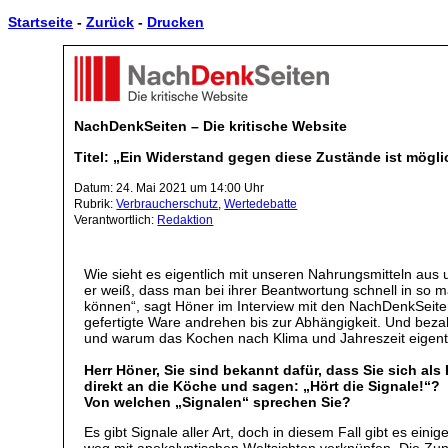
Startseite
-
Zurück
-
Drucken
NachDenkSeiten – Die kritische Website
Titel: „Ein Widerstand gegen diese Zustände ist mögli
Datum: 24. Mai 2021 um 14:00 Uhr
Rubrik:
Verbraucherschutz
,
Wertedebatte
Verantwortlich:
Redaktion
Wie sieht es eigentlich mit unseren Nahrungsmitteln au
er weiß, dass man bei ihrer Beantwortung schnell in so 
können“, sagt Höner im Interview mit den NachDenkSeiten
gefertigte Ware andrehen bis zur Abhängigkeit. Und bezah
und warum das Kochen nach Klima und Jahreszeit eigentli
Herr Höner, Sie sind bekannt dafür, dass Sie sich al
direkt an die Köche und sagen: „Hört die Signale!“?
Von welchen „Signalen“ sprechen Sie?
Es gibt Signale aller Art, doch in diesem Fall gibt es ei