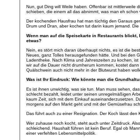
Nun, gut Ding will Weile haben. Offenbar ist mittlerweil
schieben, die einem all das abnimmt, was man eh schon v
Der kochenden Hausfrau hat man tüchtig den Garaus gemac
Drum und Dran, aber kochen tut darin kaum jemand. Die 
Wenn man auf die Speisekarte in Restaurants blickt, 
etwas?
Nein, es stört mich daran überhaupt nichts, es ist die b
Neues, ganz Tolles herausgefunden hätte. Und bei den 
Ladentheke. Nach Klima und Jahreszeiten zu kochen, ist
wir auf die Dauer nicht drumherum kommen, kostet dann in 
Quälschwein auch nicht mehr in der Blutwurst haben wolle
Was ist Ihr Eindruck: Wie könnte man die Grundhaltu
Es ist ihnen unwichtig, was sie tun. Man muss sehen, dass
schlecht bezahlt, leidet unter seinen unregelmäßigen Arb
kaum Zeit, sich mit dem Einkauf auseinanderzusetzen. Das
morgens auf den Markt geht und mit der Gemüsefrau schäk
Das führt auch zu einer Resignation. Der Koch lässt den 
Wer zuhause noch kocht, steht auch unter Zeitdruck. Als
schleichend. Haushalt führen ist kein Beruf. Egal ob M
einer verfehlten Lebensmittelpolitik.