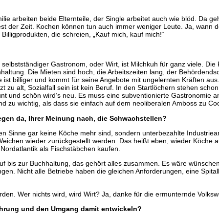
lie arbeiten beide Elternteile, der Single arbeitet auch wie blöd. Da 
st der Zeit. Kochen können tun auch immer weniger Leute. Ja, wann d
lligprodukten, die schreien, „Kauf mich, kauf mich!“
bstständiger Gastronom, oder Wirt, ist Milchkuh für ganz viele. Die 
haltung. Die Mieten sind hoch, die Arbeitszeiten lang, der Behördends
ist billiger und kommt für seine Angebote mit ungelernten Kräften aus.
zt zu alt, Sozialfall sein ist kein Beruf. In den Startlöchern stehen sc
unt und schön wird’s neu. Es muss eine subventionierte Gastronomie a
ind zu wichtig, als dass sie einfach auf dem neoliberalen Amboss zu
egen da, Ihrer Meinung nach, die Schwachstellen?
hen Sinne gar keine Köche mehr sind, sondern unterbezahlte Industriea
 Weichen wieder zurückgestellt werden. Das heißt eben, wieder Köche au
Nordatlantik als Fischstäbchen kaufen.
uf bis zur Buchhaltung, das gehört alles zusammen. Es wäre wünschen
n. Nicht alle Betriebe haben die gleichen Anforderungen, eine Spitalk
rden. Wer nichts wird, wird Wirt? Ja, danke für die ermunternde Volkswe
Nahrung und den Umgang damit entwickeln?