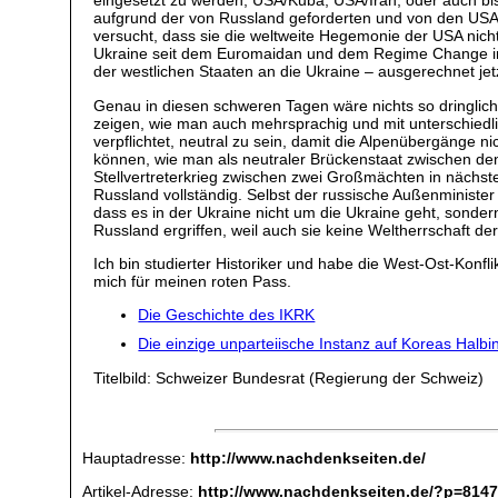
eingesetzt zu werden, USA/Kuba, USA/Iran, oder auch bis
aufgrund der von Russland geforderten und von den USA 
versucht, dass sie die weltweite Hegemonie der USA nich
Ukraine seit dem Euromaidan und dem Regime Change im J
der westlichen Staaten an die Ukraine – ausgerechnet j
Genau in diesen schweren Tagen wäre nichts so dringlich 
zeigen, wie man auch mehrsprachig und mit unterschie
verpflichtet, neutral zu sein, damit die Alpenübergänge n
können, wie man als neutraler Brückenstaat zwischen den
Stellvertreterkrieg zwischen zwei Großmächten in nächst
Russland vollständig. Selbst der russische Außenminister
dass es in der Ukraine nicht um die Ukraine geht, sond
Russland ergriffen, weil auch sie keine Weltherrschaft d
Ich bin studierter Historiker und habe die West-Ost-Konfl
mich für meinen roten Pass.
Die Geschichte des IKRK
Die einzige unparteiische Instanz auf Koreas Halbi
Titelbild: Schweizer Bundesrat (Regierung der Schweiz)
Hauptadresse:
http://www.nachdenkseiten.de/
Artikel-Adresse:
http://www.nachdenkseiten.de/?p=814