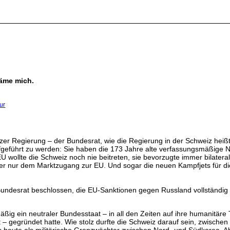
häme mich.
ur
izer Regierung – der Bundesrat, wie die Regierung in der Schweiz heiß
eführt zu werden: Sie haben die 173 Jahre alte verfassungsmäßige Neu
 EU wollte die Schweiz noch nie beitreten, sie bevorzugte immer bilate
mmer nur dem Marktzugang zur EU. Und sogar die neuen Kampfjets für d
Bundesrat beschlossen, die EU-Sanktionen gegen Russland vollständi
äßig ein neutraler Bundesstaat – in all den Zeiten auf ihre humanitär
 gegründet hatte. Wie stolz durfte die Schweiz darauf sein, zwischen i