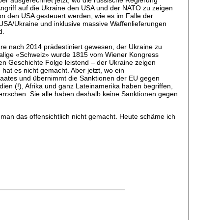
er ausgerechnet jetzt, wo die russische Regierung
ngriff auf die Ukraine den USA und der NATO zu zeigen
on den USA gesteuert werden, wie es im Falle der
USA/Ukraine und inklusive massive Waffenlieferungen
d.
wäre nach 2014 prädestiniert gewesen, der Ukraine zu
amalige «Schweiz» wurde 1815 vom Wiener Kongress
nen Geschichte Folge leistend – der Ukraine zeigen
hat es nicht gemacht. Aber jetzt, wo ein
 Staates und übernimmt die Sanktionen der EU gegen
ien (!), Afrika und ganz Lateinamerika haben begriffen,
errschen. Sie alle haben deshalb keine Sanktionen gegen
at man das offensichtlich nicht gemacht. Heute schäme ich