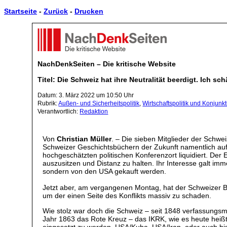
Startseite
-
Zurück
-
Drucken
NachDenkSeiten – Die kritische Website
Titel: Die Schweiz hat ihre Neutralität beerdigt. Ich sc
Datum: 3. März 2022 um 10:50 Uhr
Rubrik:
Außen- und Sicherheitspolitik
,
Wirtschaftspolitik und Konjunkt
Verantwortlich:
Redaktion
Von
Christian Müller
. – Die sieben Mitglieder der Schwe
Schweizer Geschichtsbüchern der Zukunft namentlich aufg
hochgeschätzten politischen Konferenzort liquidiert. Der
auszusitzen und Distanz zu halten. Ihr Interesse galt i
sondern von den USA gekauft werden.
Jetzt aber, am vergangenen Montag, hat der Schweizer 
um der einen Seite des Konflikts massiv zu schaden.
Wie stolz war doch die Schweiz – seit 1848 verfassungsm
Jahr 1863 das Rote Kreuz – das IKRK, wie es heute heißt –