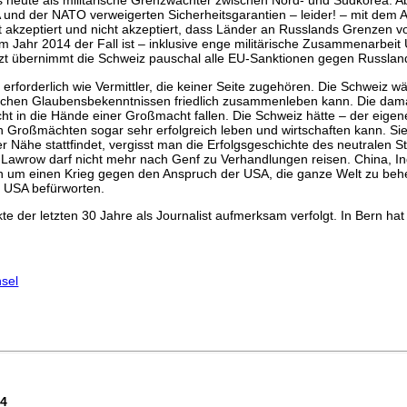
 heute als militärische Grenzwächter zwischen Nord- und Südkorea. Ab
und der NATO verweigerten Sicherheitsgarantien – leider! – mit dem A
t akzeptiert und nicht akzeptiert, dass Länder an Russlands Grenzen v
ahr 2014 der Fall ist – inklusive enge militärische Zusammenarbeit 
etzt übernimmt die Schweiz pauschal alle EU-Sanktionen gegen Russlan
erforderlich wie Vermittler, die keiner Seite zugehören. Die Schweiz 
dlichen Glaubensbekenntnissen friedlich zusammenleben kann. Die d
icht in die Hände einer Großmacht fallen. Die Schweiz hätte – der eige
 Großmächten sogar sehr erfolgreich leben und wirtschaften kann. Sie 
er Nähe stattfindet, vergisst man die Erfolgsgeschichte des neutralen
 Lawrow darf nicht mehr nach Genf zu Verhandlungen reisen. China, Ind
ern um einen Krieg gegen den Anspruch der USA, die ganze Welt zu beh
er USA befürworten.
ikte der letzten 30 Jahre als Journalist aufmerksam verfolgt. In Bern h
nsel
74