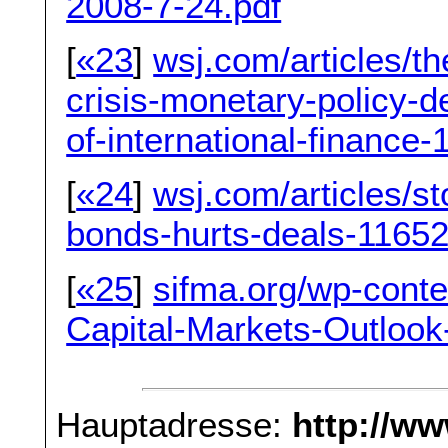
2008-7-24.pdf
[
«23
]
wsj.com/articles/t
crisis-monetary-policy-de
of-international-finance
[
«24
]
wsj.com/articles/st
bonds-hurts-deals-1165
[
«25
]
sifma.org/wp-conte
Capital-Markets-Outlo
Hauptadresse:
http://w