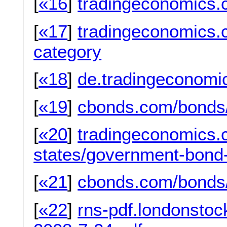
[
«16
]
tradingeconomics.
[
«17
]
tradingeconomics.
category
[
«18
]
de.tradingeconomic
[
«19
]
cbonds.com/bonds
[
«20
]
tradingeconomics.
states/government-bond-
[
«21
]
cbonds.com/bonds
[
«22
]
rns-pdf.londonsto