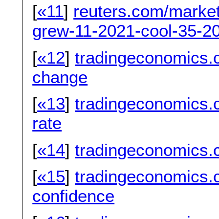
[
«11
]
reuters.com/marke
grew-11-2021-cool-35-2
[
«12
]
tradingeconomics.c
change
[
«13
]
tradingeconomics.
rate
[
«14
]
tradingeconomics.
[
«15
]
tradingeconomics.
confidence