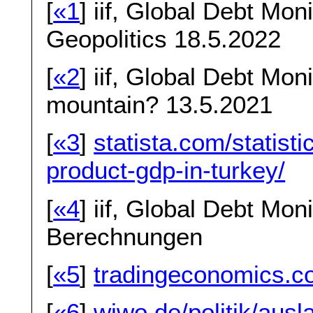
[
«1
] iif, Global Debt Mon
Geopolitics 18.5.2022
[
«2
] iif, Global Debt Mon
mountain? 13.5.2021
[
«3
]
statista.com/statist
product-gdp-in-turkey/
[
«4
] iif, Global Debt Mon
Berechnungen
[
«5
]
tradingeconomics.c
[
«6
]
wiwo.de/politik/ausl