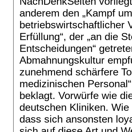
NachDenkSeiten vorliegt
anderem den „Kampf um 
betriebswirtschaftliche
Erfüllung“, der „an die S
Entscheidungen“ getreten
Abmahnungskultur empf
zunehmend schärfere T
medizinischen Personal“
beklagt. Vorwürfe wie di
deutschen Kliniken. Wi
dass sich ansonsten loy
sich auf diese Art und W