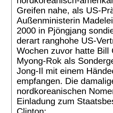
nordkoreanisch-amerika
Greifen nahe, als US-Prä
Außenministerin Madelei
2000 in Pjöngjang sondi
derart ranghohe US-Vertr
Wochen zuvor hatte Bill 
Myong-Rok als Sonderge
Jong-Il mit einem Händ
empfangen. Die damali
nordkoreanischen Nomenk
Einladung zum Staatsbe
Clinton: