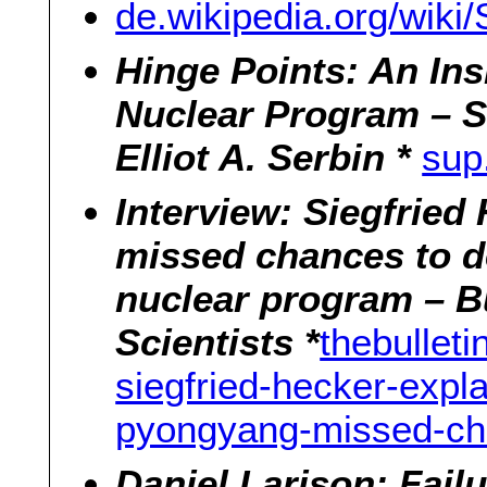
de.wikipedia.org/wiki
Hinge Points: An Ins
Nuclear Program – Si
Elliot A. Serbin *
sup
Interview: Siegfried
missed chances to d
nuclear program – Bu
Scientists *
thebulleti
siegfried-hecker-expl
pyongyang-missed-ch
Daniel Larison: Fail