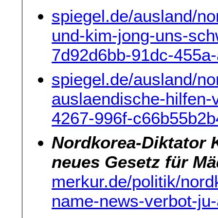
spiegel.de/ausland/no
und-kim-jong-uns-sch
7d92d6bb-91dc-455a
spiegel.de/ausland/no
auslaendische-hilfen-
4267-996f-c66b55b2b
Nordkorea-Diktator 
neues Gesetz für Mä
merkur.de/politik/nor
name-news-verbot-ju