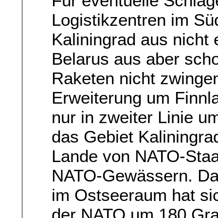
Für eventuelle Schlä
Logistikzentren im Sü
Kaliningrad aus nicht
Belarus aus aber sch
Raketen nicht zwinge
Erweiterung um Finnla
nur in zweiter Linie u
das Gebiet Kaliningrad
Lande von NATO-Staa
NATO-Gewässern. Das
im Ostseeraum hat si
der NATO um 180 Grad