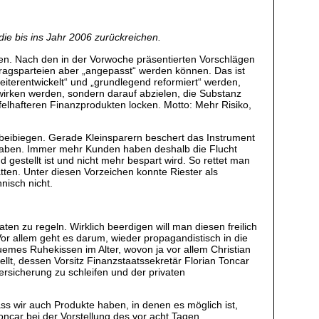
 die bis ins Jahr 2006 zurückreichen.
gen. Nach den in der Vorwoche präsentierten Vorschlägen
tragsparteien aber „angepasst“ werden können. Das ist
„weiterentwickelt“ und „grundlegend reformiert“ werden,
h wirken werden, sondern darauf abzielen, die Substanz
elhafteren Finanzprodukten locken. Motto: Mehr Risiko,
 beibiegen. Gerade Kleinsparern beschert das Instrument
n laben. Immer mehr Kunden haben deshalb die Flucht
 gestellt ist und nicht mehr bespart wird. So rettet man
tten. Unter diesen Vorzeichen konnte Riester als
nisch nicht.
n zu regeln. Wirklich beerdigen will man diesen freilich
Vor allem geht es darum, wieder propagandistisch in die
emes Ruhekissen im Alter, wovon ja vor allem Christian
lt, dessen Vorsitz Finanzstaatssekretär Florian Toncar
ersicherung zu schleifen und der privaten
s wir auch Produkte haben, in denen es möglich ist,
ncar bei der Vorstellung des vor acht Tagen