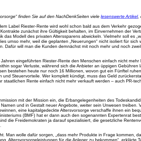
vorsorge“ finden Sie auf den NachDenkSeiten viele
lesenswerte Artikel
,
ter dem Label Riester-Rente wird wohl schon bald aus dem Verkehr gezo
 Kontrakte zunächst ihre Gültigkeit behalten, im Einvernehmen der Ver
itik das Modell des privaten Alterssparens abwickeln. Vielmehr soll es 
dies umso mehr, weil die geplanten „Neuerungen“ nicht isoliert für sic
n. Dafür will man die Kunden demnächst mit noch mehr und noch zweif
 20 Jahren eingeführten Riester-Rente den Menschen einfach nicht mehr
mithin sogar Verluste, während sich die Anbieter an üppigen Gebühre
ssen bestehen heute nur noch 16 Millionen, wovon gut ein Fünftel ruhend
n und Steuervorteile. Wer komplett kündigt, muss das Geld zurückersta
zur staatlichen Rente einfach nicht mehr verkauft werden – auch PR-tech
ission mit der Mission ein, die Erbangelegenheiten des Todeskandidate
rem Namen und in Gestalt neuer Angebote, weiter sein Unwesen treiben. 
innen, eine kapitalgedeckte Altersvorsorge verschaffe ihnen ein bequ
isteriums (BMF) hat er dann auch den sogenannten Expertenrat bestel
d die Freidemokraten ja darauf spezialisiert, die gesetzliche Rentenv
.
ht. Man wolle dafür sorgen, „dass mehr Produkte in Frage kommen, das
, Altersvorsorgeleistungen für die Anleger zu bekommen“, erklärte To