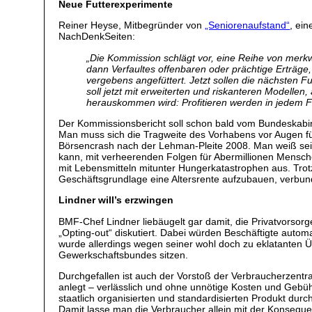
Neue Futterexperimente
Reiner Heyse, Mitbegründer von
„Seniorenaufstand“
, ei
NachDenkSeiten:
„Die Kommission schlägt vor, eine Reihe von merkw
dann Verfaultes offenbaren oder prächtige Erträge,
vergebens angefüttert. Jetzt sollen die nächsten 
soll jetzt mit erweiterten und riskanteren Modellen
herauskommen wird: Profitieren werden in jedem Fa
Der Kommissionsbericht soll schon bald vom Bundeskabin
Man muss sich die Tragweite des Vorhabens vor Augen fü
Börsencrash nach der Lehman-Pleite 2008. Man weiß seit
kann, mit verheerenden Folgen für Abermillionen Mensch
mit Lebensmitteln mitunter Hungerkatastrophen aus. Trot
Geschäftsgrundlage eine Altersrente aufzubauen, verbund
Lindner will’s erzwingen
BMF-Chef Lindner liebäugelt gar damit, die Privatvors
„Opting-out“ diskutiert. Dabei würden Beschäftigte autom
wurde allerdings wegen seiner wohl doch zu eklatanten 
Gewerkschaftsbundes sitzen.
Durchgefallen ist auch der Vorstoß der Verbraucherzentral
anlegt – verlässlich und ohne unnötige Kosten und Gebü
staatlich organisierten und standardisierten Produkt du
Damit lasse man die Verbraucher allein mit der Konsequ