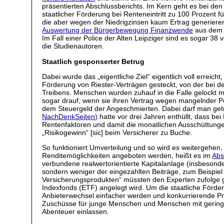
präsentierten Abschlussberichts. Im Kern geht es bei den
staatlicher Förderung bei Renteneintritt zu 100 Prozent f
die aber wegen der Niedrigzinsen kaum Ertrag generieren
Auswertung der Bürgerbewegung Finanzwende
aus dem J
Im Fall einer Police der Alten Leipziger sind es sogar 38 
die Studienautoren.
Staatlich gesponserter Betrug
Dabei wurde das „eigentliche Ziel“ eigentlich voll erreic
Förderung von Riester-Verträgen gesteckt, von der bei de
Treibens. Menschen wurden zuhauf in die Falle gelockt m
sogar drauf, wenn sie ihren Vertrag wegen mangelnder Pe
dem Steuergeld der Angeschmierten. Dabei darf man getr
NachDenkSeiten)
hatte vor drei Jahren enthüllt, dass be
Rentenfaktoren und damit die monatlichen Ausschüttungen 
„Risikogewinn“ [sic] beim Versicherer zu Buche.
So funktioniert Umverteilung und so wird es weitergehen,
Renditemöglichkeiten angeboten werden, heißt es im
Abs
verbundene realwertorientierte Kapitalanlage (insbesonde
sondern weniger der eingezahlten Beiträge, zum Beispie
Versicherungsprodukten“ müssten den Experten zufolge ga
Indexfonds (ETF) angelegt wird. Um die staatliche Förde
Anbieterwechsel einfacher werden und konkurrierende Prod
Zuschüsse für junge Menschen und Menschen mit geringe
Abenteuer einlassen.