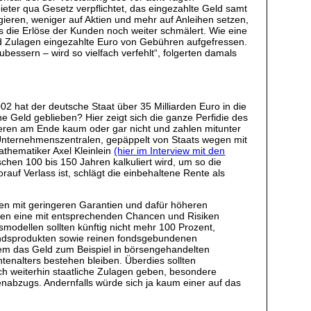
ieter qua Gesetz verpflichtet, das eingezahlte Geld samt
agieren, weniger auf Aktien und mehr auf Anleihen setzen,
s die Erlöse der Kunden noch weiter schmälert. Wie eine
nd Zulagen eingezahlte Euro von Gebühren aufgefressen.
ubessern – wird so vielfach verfehlt“, folgerten damals
002 hat der deutsche Staat über 35 Milliarden Euro in die
e Geld geblieben? Hier zeigt sich die ganze Perfidie des
ieren am Ende kaum oder gar nicht und zahlen mitunter
n Unternehmenszentralen, gepäppelt von Staats wegen mit
thematiker Axel Kleinlein
(hier im Interview mit den
chen 100 bis 150 Jahren kalkuliert wird, um so die
uf Verlass ist, schlägt die einbehaltene Rente als
rgen mit geringeren Garantien und dafür höheren
ten eine mit entsprechenden Chancen und Risiken
smodellen sollten künftig nicht mehr 100 Prozent,
Fondsprodukten sowie reinen fondsgebundenen
dem das Geld zum Beispiel in börsengehandelten
tenalters bestehen bleiben. Überdies sollten
uch weiterhin staatliche Zulagen geben, besondere
bzugs. Andernfalls würde sich ja kaum einer auf das