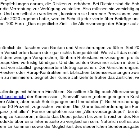
 Empfehlungen darum, die Risiken zu erhöhen. Bei Riester sind die Anb
ür die Verrentung zur Verfügung zu stellen. Also müssen sie vorsichtig 
. Und um selbst zu verdienen, kassieren sie horrende Provisionen, wa
ahr 2020 ergeben hatte, wird im Schnitt jeder vierte über Beiträge u
von 100 Euro. „Das eigentliche Ziel – die Altersvorsorge der Bürger aufz
ht, nämlich die Taschen von Banken und Versicherungen zu füllen. Seit 2
n Versicherten kaum oder gar nichts hängenbleibt. Wo ist all das schön
it dem windigen Versprechen, für ihren Ruhestand vorzusorgen, profit
rspektive vorfristig kündigen. Und die echten Gewinner sitzen in de
ost von staatlich gesponsertem Betrug sprechen: Der Versicherungsma
i Riester- oder Rürup-Kontrakten mit biblischen Lebenserwartungen zwis
zu minimieren. Segnet der Kunde Jahrzehnte früher das Zeitliche, wora
 allerdings mit höheren Einsätzen. So sollten künftig auch Altersvorso
chlussbericht
der Kommission. „Sinnvoll“ seien „neben geringeren Kos
re Aktien, aber auch Beteiligungen und Immobilien)“. Bei Versicherung
l nur 80 Prozent, zugesichert werden. Die „Garantieanforderung bei 
nz „entfallen“. Ferner empfehlen sie ein „Altersvorsorgedepot“, bei 
rung zu kassieren, müsste das Depot jedoch bis zum Erreichen des Ren
ukte über eine Internetseite zu vergleichen sein. Natürlich soll es a
m Einkommen sowie die Möglichkeit des steuerlichen Sonderausgabena