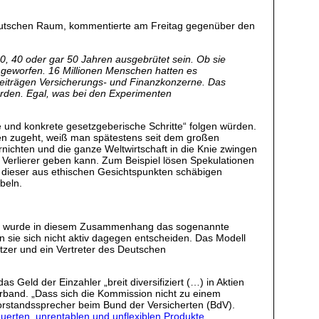
ddeutschen Raum, kommentierte am Freitag gegenüber den
0, 40 oder gar 50 Jahren ausgebrütet sein. Ob sie
en geworfen. 16 Millionen Menschen hatten es
-Beiträgen Versicherungs- und Finanzkonzerne. Das
 werden. Egal, was bei den Experimenten
 und konkrete gesetzgeberische Schritte“ folgen würden.
ten zugeht, weiß man spätestens seit dem großen
ichten und die ganze Weltwirtschaft in die Knie zwingen
Verlierer geben kann. Zum Beispiel lösen Spekulationen
uf dieser aus ethischen Gesichtspunkten schäbigen
beln.
sion wurde in diesem Zusammenhang das sogenannte
n sie sich nicht aktiv dagegen entscheiden. Das Modell
tzer und ein Vertreter des Deutschen
 Geld der Einzahler „breit diversifiziert (…) in Aktien
Verband. „Dass sich die Kommission nicht zu einem
Vorstandssprecher beim Bund der Versicherten (BdV).
uerten, unrentablen und unflexiblen Produkte