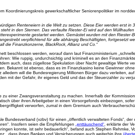
nem Koordinierungskreis gewerkschaftlicher Seniorenpolitiker im nor
ürdigen Renteneiern in die Welt zu setzen. Diese Eier werden erst in 3
 steht in den Sternen. Das verfaulte Riester-Ei wird auf den Müllhauf
Futterexperimente gestartet werden. Gemästet wurden mit den Riester
, angestrebt verpflichtend für alle abhängig Beschäftigten, fortgesetzt
ll die Finanzkonzerne, BlackRock, Allianz und Co.“
ett beschlossen werden, worauf dann laut Finanzministerium „schnelle
hren: Wie ruppig, undurchsichtig und kriminell es an den Finanzmärk
dem auch, dass zügellose Spekulation über Nacht gewaltige Werte vern
en. Bekannt ist ebenso, dass es im Finanzkasino keine Gewinner ohne 
z alledem will die Bundesregierung Millionen Bürger dazu verleiten, a
en mit der Gefahr, ihr eigenes Geld und das der Steuerzahler zu verju
orge zu einer Zwangsveranstaltung zu machen. Innerhalb der Kommis
atisch über ihren Arbeitgeber in einen Vorsorgefonds einbezogen, sofer
Übergriffigkeit verworfen, zumal in dem Gremium auch Verbraucherschü
e Bundesverband (vzbv) für einen „öffentlich verwalteten Fonds“, der das
hren“. Insofern seien die Empfehlungen
„enttäuschend“
, erklärte der 
rchringen konnte, ist sehr bedauerlich“, befand auch Stephen Rehmke, 
enz, „dass ihnen Banken und Versicherungen auch weiterhin ihre
überte