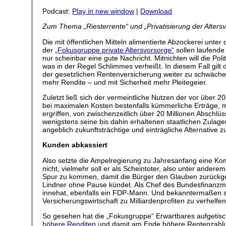
Podcast:
Play in new window
|
Download
Zum Thema „Riesterrente“ und „Privatisierung der Alters
Die mit öffentlichen Mitteln alimentierte Abzockerei un
der
„Fokusgruppe private Altersvorsorge“
sollen laufende
nur scheinbar eine gute Nachricht. Mitnichten will die Pol
was in der Regel Schlimmes verheißt. In diesem Fall gilt 
der gesetzlichen Rentenversicherung weiter zu schwäche
mehr Rendite – und mit Sicherheit mehr Pleitegeier.
Zuletzt ließ sich der vermeintliche Nutzen der vor über
bei maximalen Kosten bestenfalls kümmerliche Erträge, 
ergriffen, von zwischenzeitlich über 20 Millionen Abschlü
wenigstens seine bis dahin erhaltenen staatlichen Zulage
angeblich zukunftsträchtige und einträgliche Alternative 
Kunden abkassiert
Also setzte die Ampelregierung zu Jahresanfang eine Komm
nicht, vielmehr soll er als Scheintoter, also unter ande
Spur zu kommen, damit die Bürger den Glauben zurückgew
Lindner ohne Pause kündet. Als Chef des Bundesfinanzmin
innehat, ebenfalls ein FDP-Mann. Und bekanntermaßen sin
Versicherungswirtschaft zu Milliardenprofiten zu verhelfen
So gesehen hat die „Fokusgruppe“ Erwartbares aufgetisc
höhere Renditen
und damit am Ende höhere Rentenzahlung