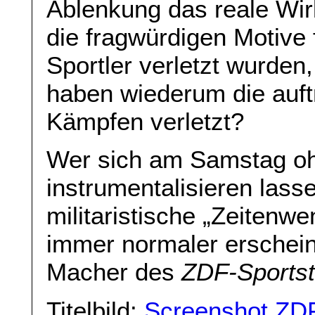
Ablenkung das reale Wi
die fragwürdigen Motive f
Sportler verletzt wurde
haben wiederum die auftr
Kämpfen verletzt?
Wer sich am Samstag oh
instrumentalisieren las
militaristische „Zeitenwe
immer normaler erschein
Macher des
ZDF-Sportst
Titelbild:
Screenshot ZD