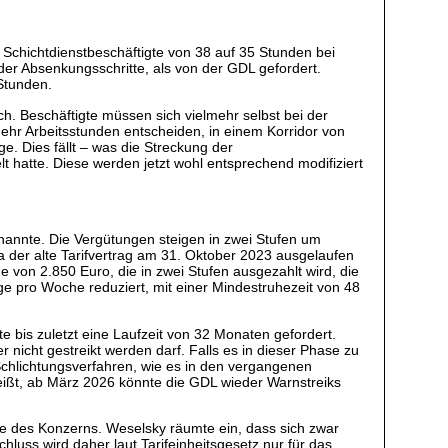
 Schichtdienstbeschäftigte von 38 auf 35 Stunden bei
der Absenkungsschritte, als von der GDL gefordert.
 Stunden.
. Beschäftigte müssen sich vielmehr selbst bei der
mehr Arbeitsstunden entscheiden, in einem Korridor von
e. Dies fällt – was die Streckung der
lt hatte. Diese werden jetzt wohl entsprechend modifiziert
nannte. Die Vergütungen steigen in zwei Stufen um
da der alte Tarifvertrag am 31. Oktober 2023 ausgelaufen
e von 2.850 Euro, die in zwei Stufen ausgezahlt wird, die
ge pro Woche reduziert, mit einer Mindestruhezeit von 48
 bis zuletzt eine Laufzeit von 32 Monaten gefordert.
r nicht gestreikt werden darf. Falls es in dieser Phase zu
 Schlichtungsverfahren, wie es in den vergangenen
eißt, ab März 2026 könnte die GDL wieder Warnstreiks
be des Konzerns. Weselsky räumte ein, dass sich zwar
hluss wird daher laut Tarifeinheitsgesetz nur für das