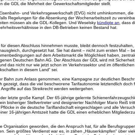
 die GDL die Mehrheit der Gewerkschaftsmitglieder stellt.
Eisenbahn- und Verkehrsgewerkschaft (EVG) nicht umhinkommen, die in
lls Regelungen für die Absenkung der Wochenarbeitszeit zu vereinbare
eiten müssen als die GDL-Kollegen. Und Weselsky
kündigte an
, dass d
 Mehrheitsverhältnisse in den DB-Betrieben keinen Bestand hat.
DL für diesen Abschluss hinnehmen musste, bleibt dennoch festzuhalten,
ausgleich, durchgesetzt hat. Sie hat damit – nicht zum ersten Mal – b
menbedingungen auf dem Arbeitsmarkt die Möglichkeit haben, zentral
enen Deutschen Bahn AG. Der Abschluss der GDL wird mit Sicherheit e
d das nicht nur wie jetzt schon im Verkehrssektor und im öffentlichen
kschaften in diesem Land“ sei.
i der Bahn zum Anlass genommen, eine Kampagne zur deutlichen Beschrän
lich gezeigt, dass die viel beschworene Tarifautonomie letztendlich do
Angriffe auf das Streikrecht werden weitergehen.
er letzte große Kampf. Der 65-jährige gelernte Schienenfahrzeugschlo
isheriger Stellvertreter und designierter Nachfolger Mario Reiß trit
e Pflöcke in die deutsche Tariflandschaft eingeschlagen und alle Vers
seiner 16-jährigen Amtszeit hatte die GDL einen erheblichen Mitglieder
e Organisation geworden, die den Anspruch hat, für alle Berufsgruppe
fen. Sein größtes Verdienst war es, in zähen „Häuserkämpfen“ über viel