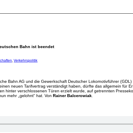
r Deutschen Bahn ist beendet
chaften
,
Verkehrspolitik
che Bahn AG und die Gewerkschaft Deutscher Lokomotivführer (GDL) 
 einen neuen Tarifvertrag verständigt haben, dürfte das allgemein für 
en hinter verschlossenen Türen erzielt wurde, auf getrennten Presse
f nun mehr „gelohnt“ hat. Von
Rainer Balcerowiak
.