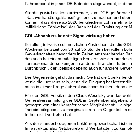
Fahrpersonal in jenen DB-Betrieben abgewendet, in denen
Allerdings wird die konkurrierende, zum DGB gehörende 
„Nachverhandlungsklausel“ geltend zu machen und ebenfa
können, dass diese ab 2026 bei gleichem Lohn mehr arb
„willkürliche Zählweise“ der Bahn bei der Ermittlung der
GDL-Abschluss könnte Signalwirkung haben
Bei allen, teilweise schmerzlichen Abstrichen, die die G
Wochenarbeitszeit von 38 auf 35 Stunden bei vollem Lohn
Gewerkschaften besonders in Zeiten entsprechender Rah
das auch bei einem mächtigen Konzern wie der bundeseig
Tarifauseinandersetzungen in anderen Branchen haben, un
Durchbruch“, der „beispielgebend auch für andere Gewer
Der Gegenseite gefällt das nicht. Sie hat die Streiks be
wenig die Luft raus sein, denn die Einigung hat letztend
muss in dieser Frage äußerst wachsam bleiben, denn die 
Für den GDL-Vorsitzenden Claus Weselsky war das wohl d
Generalversammlung der GDL im September abgeben. Sein b
getragen von einer kämpferischen Mitgliedschaft – einig
Tarifeinheitsgesetz zu marginalisieren. Im Gegenteil: In 
früher nicht vertreten hat.
Aus der standesbezogenen Lokführergewerkschaft ist ein
Infrastruktur, also Netzbetrieb und Werkstätten, zu kämp