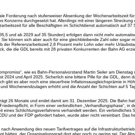
trale Forderung nach stufenweiser Absenkung der Wochenarbeitszeit für
 Konzerns durchgesetzt hat. Allerdings mit einer längeren Streckung 
arbeitszeit für alle Beschäftigten im Schichtdienst automatisch auf 37
5,5 und ab 2029 auf 35 Stunden) erfolgen dann nicht mehr automatisch
. Sie können sich aber auch für eine gleichbleibende Zahl oder sogar 
lb der Referenzarbeitszeit 2,8 Prozent mehr Lohn oder mehr Urlaubstag
rück, die die GDL bereits mit 28 privaten Konkurrenten der Bahn AG erzie
Kompromiss“, wie es Bahn-Personalvorstand Martin Seiler am Dienstag 
 2024 und April 2025. Sicherlich eine bittere Pille für die GDL, denn 
h gibt es aber noch eine steuerfreie Inflationsausgleichsprämie in Höh
t- und Wochenendzulagen erhöht und die Anzahl der Schichten auf 5 Ta
trägt 26 Monate und endet damit am 31. Dezember 2025. Die Bahn hatte
Friedenspflicht, in Form einer verbindlichen „Verhandlungsphase“, in de
eit eines Schlichtungsverfahrens verhandelt werden. Ein verbindliches
 CDU und der FDP gefordert haben, wurde aber nicht vereinbart. Das h
 nach Anwendung des neuen Tarifvertrages auf die Infrastrukturbetrie
igt hätten, der Organisationsgrad dort aber noch zu gering sei. Der Absc