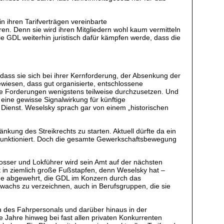
 ihren Tarifverträgen vereinbarte
n. Denn sie wird ihren Mitgliedern wohl kaum vermitteln
ie GDL weiterhin juristisch dafür kämpfen werde, dass die
 dass sie sich bei ihrer Kernforderung, der Absenkung der
ewiesen, dass gut organisierte, entschlossene
e Forderungen wenigstens teilweise durchzusetzen. Und
ine gewisse Signalwirkung für künftige
 Dienst. Weselsky sprach gar von einem „historischen
kung des Streikrechts zu starten. Aktuell dürfte da ein
ch funktioniert. Doch die gesamte Gewerkschaftsbewegung
sser und Lokführer wird sein Amt auf der nächsten
t in ziemlich große Fußstapfen, denn Weselsky hat –
uche abgewehrt, die GDL im Konzern durch das
zuwachs zu verzeichnen, auch in Berufsgruppen, die sie
n des Fahrpersonals und darüber hinaus in der
e Jahre hinweg bei fast allen privaten Konkurrenten