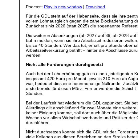
Podcast:
Play in new window
|
Download
Für die GDL steht auf der Habenseite, dass sie ihre zen
vollem Lohnausgleich gegen die zähe Blockadehaltung des
Zunächst sinkt 2026 (statt 2025) die sogenannte Referenz
Die weiteren Absenkungen (ab 2027 auf 36, ab 2028 auf 3
Bahn melden, wenn sie ihre Arbeitszeit reduzieren wollen
bis zu 40 Stunden. Wer das tut, erhält pro Stunde oberha
Arbeitszeitverkürzung betrifft – hinter die Abschlüsse zu
werden.
Nicht alle Forderungen durchgesetzt
Auch bei der Lohnerhöhung gab es einen „intelligenten 
insgesamt 420 Euro pro Monat: jeweils 210 Euro ab August
war, bedeutet dies eine neunmonatige Nullrunde. Zusätzlic
erste bereits für diesen März. Ferner werden die Schich
Stunden.
Bei der Laufzeit hat wiederum die GDL gepunktet. Sie be
Allerdings gilt anschließend für zwei Monate eine weitere 
keiner Einigung komme, soll dort auch über die Möglichk
Wochen vor allem Wirtschaftsverbände und Politiker der
durchführen.
Nicht durchsetzen konnte sich die GDL mit der Forderung
viele Kollegen aus diesen Bereichen an den Streiks beteil