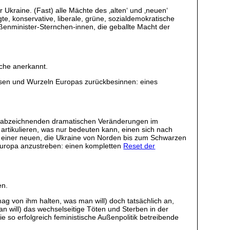
Ukraine. (Fast) alle Mächte des ‚alten‘ und ‚neuen‘
, konservative, liberale, grüne, sozialdemokratische
ßenminister-Sternchen-innen, die geballte Macht der
ache anerkannt.
ressen und Wurzeln Europas zurückbesinnen: eines
ch abzeichnenden dramatischen Veränderungen im
artikulieren, was nur bedeuten kann, einen sich nach
ive einer neuen, die Ukraine von Norden bis zum Schwarzen
 Europa anzustreben: einen kompletten
Reset der
en.
ag von ihm halten, was man will) doch tatsächlich an,
will) das wechselseitige Töten und Sterben in der
e so erfolgreich feministische Außenpolitik betreibende