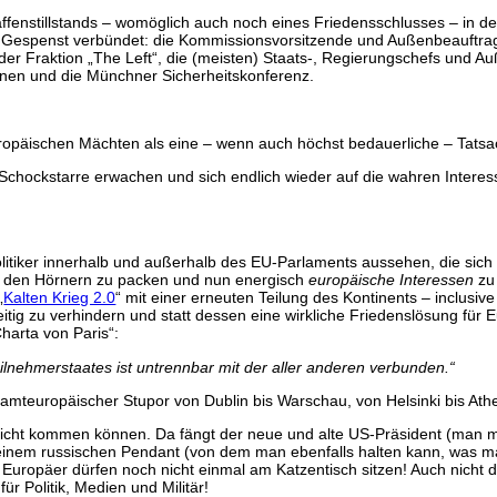
enstillstands – womöglich auch noch eines Friedensschlusses – in der 
 Gespenst verbündet: die Kommissionsvorsitzende und Außenbeauftragte
er Fraktion „The Left“, die (meisten) Staats-, Regierungschefs und Au
innen und die Münchner Sicherheitskonferenz.
uropäischen Mächten als eine – wenn auch höchst bedauerliche – Tats
rer Schockstarre erwachen und sich endlich wieder auf die wahren Inte
olitiker innerhalb und außerhalb des EU-Parlaments aussehen, die si
ei den Hörnern zu packen und nun energisch
europäische
Interessen
zu 
„
Kalten Krieg 2.0
“ mit einer erneuten Teilung des Kontinents – inclus
tig zu verhindern und statt dessen eine wirkliche Friedenslösung für
arta von Paris“:
Teilnehmerstaates ist untrennbar mit der aller anderen verbunden.“
samteuropäischer Stupor von Dublin bis Warschau, von Helsinki bis Ath
k nicht kommen können. Da fängt der neue und alte US-Präsident (man m
nem russischen Pendant (von dem man ebenfalls halten kann, was man 
uropäer dürfen noch nicht einmal am Katzentisch sitzen! Auch nicht di
 Politik, Medien und Militär!