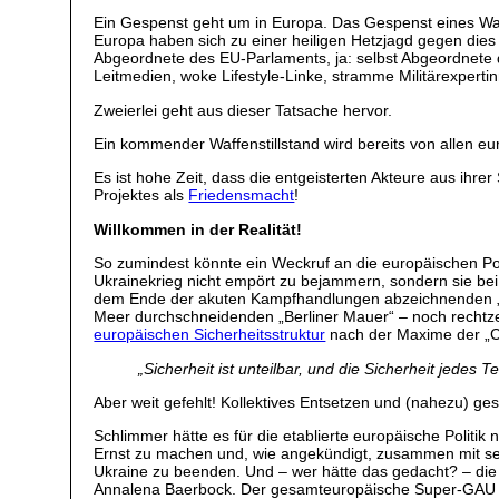
Ein Gespenst geht um in Europa. Das Gespenst eines Waff
Europa haben sich zu einer heiligen Hetzjagd gegen dies
Abgeordnete des EU-Parlaments, ja: selbst Abgeordnete d
Leitmedien, woke Lifestyle-Linke, stramme Militärexpert
Zweierlei geht aus dieser Tatsache hervor.
Ein kommender Waffenstillstand wird bereits von allen e
Es ist hohe Zeit, dass die entgeisterten Akteure aus ih
Projektes als
Friedensmacht
!
Willkommen in der Realität!
So zumindest könnte ein Weckruf an die europäischen P
Ukrainekrieg nicht empört zu bejammern, sondern sie b
dem Ende der akuten Kampfhandlungen abzeichnenden 
Meer durchschneidenden „Berliner Mauer“ – noch rechtzei
europäischen Sicherheitsstruktur
nach der Maxime der „Ch
„
Sicherheit ist unteilbar, und die Sicherheit jedes 
Aber weit gefehlt! Kollektives Entsetzen und (nahezu) ge
Schlimmer hätte es für die etablierte europäische Politi
Ernst zu machen und, wie angekündigt, zusammen mit sei
Ukraine zu beenden. Und – wer hätte das gedacht? – die E
Annalena Baerbock. Der gesamteuropäische Super-GAU für