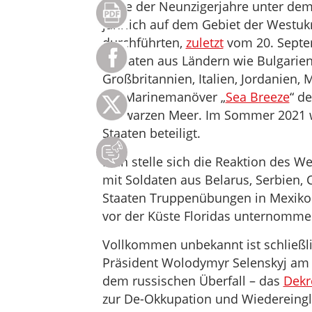
Mitte der Neunzigerjahre unter dem
jährlich auf dem Gebiet der Westu
durchführten,
zuletzt
vom 20. Septe
Soldaten aus Ländern wie Bulgarien
Großbritannien, Italien, Jordanien, 
die Marinemanöver „
Sea Breeze
“ d
Schwarzen Meer. Im Sommer 2021 wa
Staaten beteiligt.
Man stelle sich die Reaktion des W
mit Soldaten aus Belarus, Serbien,
Staaten Truppenübungen in Mexiko
vor der Küste Floridas unternomme
Vollkommen unbekannt ist schließli
Präsident Wolodymyr Selenskyj am 2
dem russischen Überfall – das
Dekr
zur De-Okkupation und Wiedereing