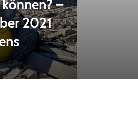
n können? –
mber 2021
tens