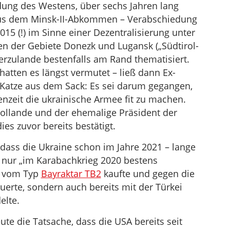
ldung des Westens, über sechs Jahren lang
aus dem Minsk-II-Abkommen – Verabschiedung
15 (!) im Sinne einer Dezentralisierung unter
n der Gebiete Donezk und Lugansk („Südtirol-
erzulande bestenfalls am Rand thematisiert.
hatten es längst vermutet – ließ dann Ex-
Katze aus dem Sack: Es sei darum gegangen,
nzeit die ukrainische Armee fit zu machen.
Hollande und der ehemalige Präsident der
es zuvor bereits bestätigt.
dass die Ukraine schon im Jahre 2021 – lange
t nur „im Karabachkrieg 2020 bestens
n vom Typ
Bayraktar TB2
kaufte und gegen die
uerte, sondern auch bereits mit der Türkei
elte.
te die Tatsache, dass die USA bereits seit