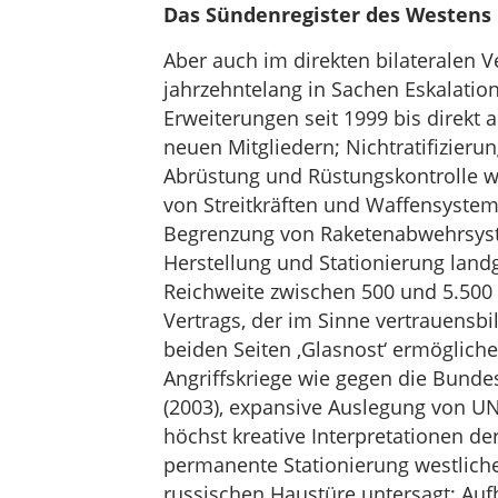
Das Sündenregister des Westens
Aber auch im direkten bilateralen 
jahrzehntelang in Sachen Eskalation
Erweiterungen seit 1999 bis direkt
neuen Mitgliedern; Nichtratifizierun
Abrüstung und Rüstungskontrolle w
von Streitkräften und Waffensystem
Begrenzung von Raketenabwehrsyste
Herstellung und Stationierung land
Reichweite zwischen 500 und 5.500 
Vertrags, der im Sinne vertrauens
beiden Seiten ‚Glasnost‘ ermöglichen
Angriffskriege wie gegen die Bunde
(2003), expansive Auslegung von U
höchst kreative Interpretationen d
permanente Stationierung westlich
russischen Haustüre untersagt; Au