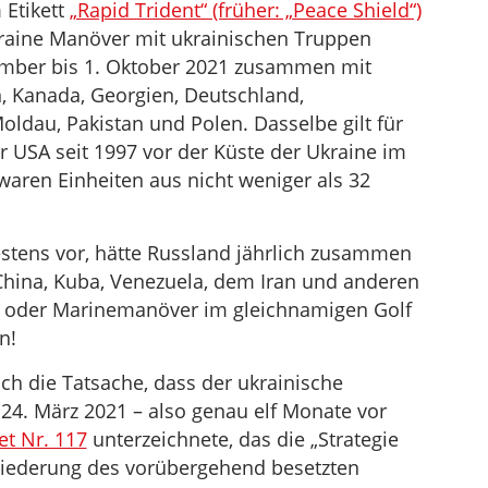
 Etikett
„Rapid Trident“ (früher: „Peace Shield“)
kraine Manöver mit ukrainischen Truppen
mber bis 1. Oktober 2021 zusammen mit
, Kanada, Georgien, Deutschland,
Moldau, Pakistan und Polen. Dasselbe gilt für
er USA seit 1997 vor der Küste der Ukraine im
ren Einheiten aus nicht weniger als 32
estens vor, hätte Russland jährlich zusammen
 China, Kuba, Venezuela, dem Iran und anderen
 oder Marinemanöver im gleichnamigen Golf
n!
ch die Tatsache, dass der ukrainische
4. März 2021 – also genau elf Monate vor
et Nr. 117
unterzeichnete, das die „Strategie
liederung des vorübergehend besetzten