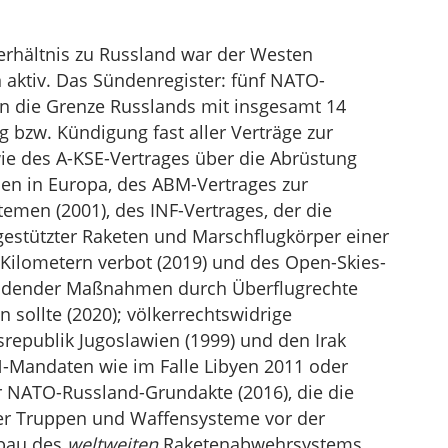
Verhältnis zu Russland war der Westen
 aktiv. Das Sündenregister: fünf NATO-
 an die Grenze Russlands mit insgesamt 14
g bzw. Kündigung fast aller Verträge zur
ie des A-KSE-Vertrages über die Abrüstung
en in Europa, des ABM-Vertrages zur
men (2001), des INF-Vertrages, der die
gestützter Raketen und Marschflugkörper einer
Kilometern verbot (2019) und des Open-Skies-
bildender Maßnahmen durch Überflugrechte
 sollte (2020); völkerrechtswidrige
srepublik Jugoslawien (1999) und den Irak
N-Mandaten wie im Falle Libyen 2011 oder
er NATO-Russland-Grundakte (2016), die die
er Truppen und Waffensysteme vor der
fbau des
weltweiten
Raketenabwehrsystems