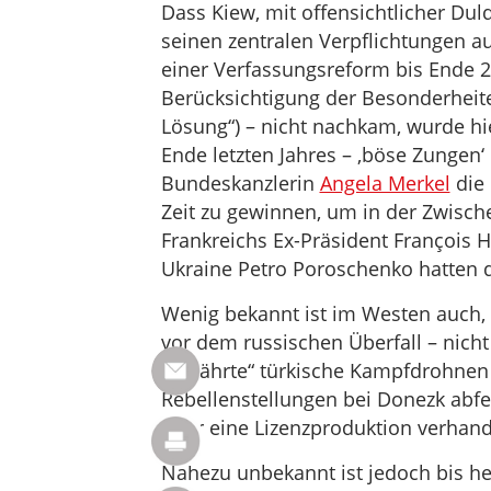
Dass Kiew, mit offensichtlicher Du
seinen zentralen Verpflichtungen 
einer Verfassungsreform bis Ende 20
Berücksichtigung der Besonderheite
Lösung“) – nicht nachkam, wurde hi
Ende letzten Jahres – ‚böse Zungen‘ 
Bundeskanzlerin
Angela Merkel
die 
Zeit zu gewinnen, um in der Zwische
Frankreichs Ex-Präsident François 
Ukraine Petro Poroschenko hatten di
Wenig bekannt ist im Westen auch, 
vor dem russischen Überfall – nich
bewährte“ türkische Kampfdrohne
Rebellenstellungen bei Donezk abfe
über eine Lizenzproduktion verhand
Nahezu unbekannt ist jedoch bis heu