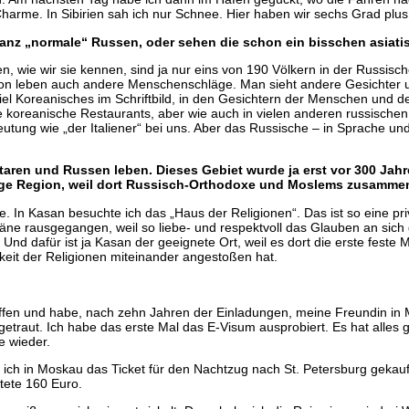
harme. In Sibirien sah ich nur Schnee. Hier haben wir sechs Grad plus
anz „normale“ Russen, oder sehen die schon ein bisschen asiati
hen, wie wir sie kennen, sind ja nur eins von 190 Völkern in der Russis
tion leben auch andere Menschenschläge. Man sieht andere Gesichter 
iel Koreanisches im Schriftbild, in den Gesichtern der Menschen und d
ele koreanische Restaurants, aber wie auch in vielen anderen russische
ung wie „der Italiener“ bei uns. Aber das Russische – in Sprache und L
ataren und Russen leben. Dieses Gebiet wurde ja erst vor 300 Ja
htige Region, weil dort Russisch-Orthodoxe und Moslems zusamme
 In Kasan besuchte ich das „Haus der Religionen“. Das ist so eine priva
äne rausgegangen, weil so liebe- und respektvoll das Glauben an sich 
Und dafür ist ja Kasan der geeignete Ort, weil es dort die erste fest
keit der Religionen miteinander angestoßen hat.
riffen und habe, nach zehn Jahren der Einladungen, meine Freundin i
getraut. Ich habe das erste Mal das E-Visum ausprobiert. Es hat alles 
e wieder.
s ich in Moskau das Ticket für den Nachtzug nach St. Petersburg gekau
tete 160 Euro.