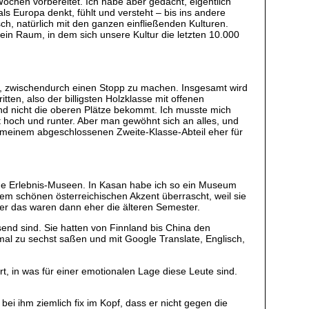
Wochen vorbereitet. Ich habe aber gedacht, eigentlich
s Europa denkt, fühlt und versteht – bis ins andere
ch, natürlich mit den ganzen einfließenden Kulturen.
 ein Raum, in dem sich unsere Kultur die letzten 10.000
 gut, zwischendurch einen Stopp zu machen. Insgesamt wird
tten, also der billigsten Holzklasse mit offenen
nd nicht die oberen Plätze bekommt. Ich musste mich
 hoch und runter. Aber man gewöhnt sich an alles, und
in meinem abgeschlossenen Zweite-Klasse-Abteil eher für
rne Erlebnis-Museen. In Kasan habe ich so ein Museum
nem schönen österreichischen Akzent überrascht, weil sie
ber das waren dann eher die älteren Semester.
send sind. Sie hatten von Finnland bis China den
l zu sechst saßen und mit Google Translate, Englisch,
, in was für einer emotionalen Lage diese Leute sind.
 ihm ziemlich fix im Kopf, dass er nicht gegen die