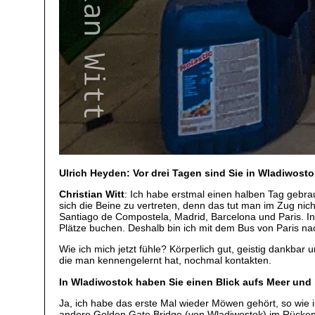
Ulrich Heyden: Vor drei Tagen sind Sie in Wladiwost
Christian Witt
: Ich habe erstmal einen halben Tag gebra
sich die Beine zu vertreten, denn das tut man im Zug nic
Santiago de Compostela, Madrid, Barcelona und Paris. In 
Plätze buchen. Deshalb bin ich mit dem Bus von Paris na
Wie ich mich jetzt fühle? Körperlich gut, geistig dankbar
die man kennengelernt hat, nochmal kontakten.
In Wladiwostok haben Sie einen Blick aufs Meer un
Ja, ich habe das erste Mal wieder Möwen gehört, so wie 
andere Golden Gate Bridge (von Wladiwostok) im Rücke