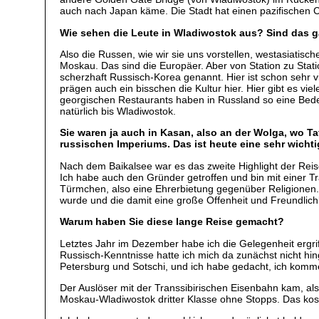
auch nach Japan käme. Die Stadt hat einen pazifischen C
Wie sehen die Leute in Wladiwostok aus? Sind das g
Also die Russen, wie wir sie uns vorstellen, westasiatisc
Moskau. Das sind die Europäer. Aber von Station zu Sta
scherzhaft Russisch-Korea genannt. Hier ist schon sehr v
prägen auch ein bisschen die Kultur hier. Hier gibt es vi
georgischen Restaurants haben in Russland so eine Bedeut
natürlich bis Wladiwostok.
Sie waren ja auch in Kasan, also an der Wolga, wo T
russischen Imperiums. Das ist heute eine sehr wic
Nach dem Baikalsee war es das zweite Highlight der Reise.
Ich habe auch den Gründer getroffen und bin mit einer Tr
Türmchen, also eine Ehrerbietung gegenüber Religionen. 
wurde und die damit eine große Offenheit und Freundlich
Warum haben Sie diese lange Reise gemacht?
Letztes Jahr im Dezember habe ich die Gelegenheit erg
Russisch-Kenntnisse hatte ich mich da zunächst nicht hin
Petersburg und Sotschi, und ich habe gedacht, ich komm
Der Auslöser mit der Transsibirischen Eisenbahn kam, al
Moskau-Wladiwostok dritter Klasse ohne Stopps. Das kos