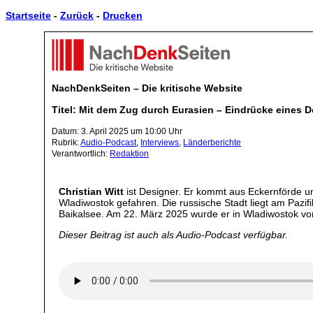
Startseite
-
Zurück
-
Drucken
NachDenkSeiten – Die kritische Website
Titel: Mit dem Zug durch Eurasien – Eindrücke eines 
Datum: 3. April 2025 um 10:00 Uhr
Rubrik:
Audio-Podcast
,
Interviews
,
Länderberichte
Verantwortlich:
Redaktion
Christian Witt
ist Designer. Er kommt aus Eckernförde un
Wladiwostok gefahren. Die russische Stadt liegt am Pazif
Baikalsee. Am 22. März 2025 wurde er in Wladiwostok v
Dieser Beitrag ist auch als Audio-Podcast verfügbar.