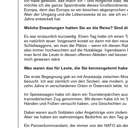
Ich habe gewusst, das mach’ ich – und möglichst bald, wer
möchte ich die ganze Spannbreite dieses Großkontinents 
Europa, dem das Europa so ein bisschen abgesprochen wird
Aber der Umgang und die Lebensweise ist so, wie ich es k
Jahre entwickelt hat.
Welche Erwartungen hatten Sie an die Reise? Sind d
Es war erstaunlich kurzweilig. Einen Tag hatte ich einen
es natürlich teuer. Insgesamt kostet es dann mit den neue
Schlafwaggons, wo man die Plätze – wenn ich diesen Rat
also immer hochwuchten auf die Hutablage. Irgendwann ha
man lernt die Leute in diesen offenen Abteilen viel bes
mich gewesen wäre.
Was waren das für Leute, die Sie kennengelernt hab
Die erste Begegnung gab es mit Anastasija zwischen Mos
besucht. Ich war ziemlich von den Socken, wie modern, p
zehn Jahre in verschiedenen Orten in Österreich lebte. I
Im Speisewagen habe ich dann ein Touristenpärchen aus To
transsibirischen Zug genommen. Mit denen habe ich im 
Händen und Füßen versucht haben, uns Geschichten zu e
Dabei waren auch Soldaten oder Angehörige vom zivilem W
Aber sie haben ein wahnsinniges Bedürfnis an den Tag ge
Ein Panzerkommandant, der immer von der NATO als dem G