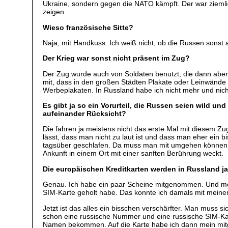
Ukraine, sondern gegen die NATO kämpft. Der war ziemlich
zeigen.
Wieso französische Sitte?
Naja, mit Handkuss. Ich weiß nicht, ob die Russen sonst
Der Krieg war sonst nicht präsent im Zug?
Der Zug wurde auch von Soldaten benutzt, die dann aber
mit, dass in den großen Städten Plakate oder Leinwände h
Werbeplakaten. In Russland habe ich nicht mehr und nich
Es gibt ja so ein Vorurteil, die Russen seien wild 
aufeinander Rücksicht?
Die fahren ja meistens nicht das erste Mal mit diesem Z
lässt, dass man nicht zu laut ist und dass man eher ein b
tagsüber geschlafen. Da muss man mit umgehen können. Im
Ankunft in einem Ort mit einer sanften Berührung weckt.
Die europäischen Kreditkarten werden in Russland 
Genau. Ich habe ein paar Scheine mitgenommen. Und mein
SIM-Karte geholt habe. Das konnte ich damals mit meinem
Jetzt ist das alles ein bisschen verschärfter. Man muss s
schon eine russische Nummer und eine russische SIM-Kart
Namen bekommen. Auf die Karte habe ich dann mein mitge