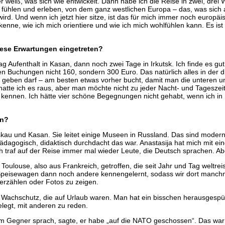
 weiß, was sich wie entwickelt. Dann habe ich die Reise in zwei, drei 
fühlen und erleben, von dem ganz westlichen Europa – das, was sich al
. Und wenn ich jetzt hier sitze, ist das für mich immer noch europäis
enne, wie ich mich orientiere und wie ich mich wohlfühlen kann. Es ist
iese Erwartungen eingetreten?
 Tag Aufenthalt in Kasan, dann noch zwei Tage in Irkutsk. Ich finde es
n Buchungen nicht 160, sondern 300 Euro. Das natürlich alles in der dri
 geben darf – am besten etwas vorher bucht, damit man die unteren u
tte ich es raus, aber man möchte nicht zu jeder Nacht- und Tageszeit
ser kennen. Ich hätte vier schöne Begegnungen nicht gehabt, wenn ich 
en?
kau und Kasan. Sie leitet einige Museen in Russland. Das sind mode
ädagogisch, didaktisch durchdacht das war. Anastasija hat mich mit ei
ch traf auf der Reise immer mal wieder Leute, die Deutsch sprachen. A
ulouse, also aus Frankreich, getroffen, die seit Jahr und Tag weltrei
Speisewagen dann noch andere kennengelernt, sodass wir dort manchma
rzählen oder Fotos zu zeigen.
achschutz, die auf Urlaub waren. Man hat ein bisschen herausgespürt
legt, mit anderen zu reden.
egner sprach, sagte, er habe „auf die NATO geschossen“. Das war bei