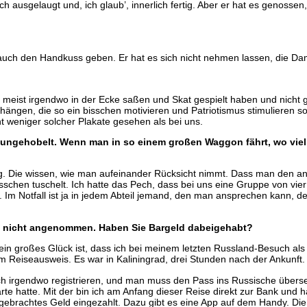
 ausgelaugt und, ich glaub’, innerlich fertig. Aber er hat es genossen
 auch den Handkuss geben. Er hat es sich nicht nehmen lassen, die Da
 meist irgendwo in der Ecke saßen und Skat gespielt haben und nicht
ängen, die so ein bisschen motivieren und Patriotismus stimulieren so
t weniger solcher Plakate gesehen als bei uns.
und ungehobelt. Wenn man in so einem großen Waggon fährt, wo vi
ug. Die wissen, wie man aufeinander Rücksicht nimmt. Dass man den and
isschen tuschelt. Ich hatte das Pech, dass bei uns eine Gruppe von vier
 Notfall ist ja in jedem Abteil jemand, den man ansprechen kann, der
ja nicht angenommen. Haben Sie Bargeld dabeigehabt?
 großes Glück ist, dass ich bei meinem letzten Russland-Besuch als 
 Reiseausweis. Es war in Kaliningrad, drei Stunden nach der Ankunft.
ich irgendwo registrieren, und man muss den Pass ins Russische überset
e hatte. Mit der bin ich am Anfang dieser Reise direkt zur Bank und h
brachtes Geld eingezahlt. Dazu gibt es eine App auf dem Handy. Die