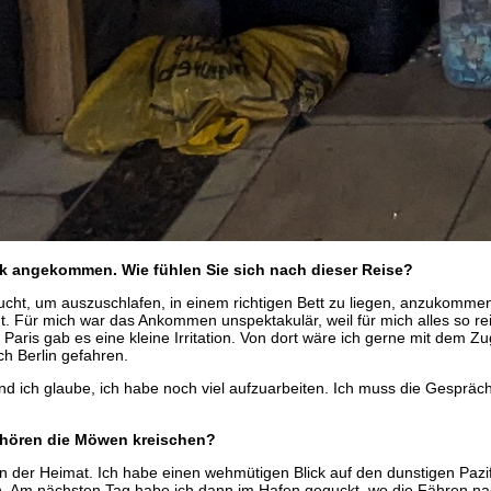
ok angekommen. Wie fühlen Sie sich nach dieser Reise?
ucht, um auszuschlafen, in einem richtigen Bett zu liegen, anzukommen,
ht. Für mich war das Ankommen unspektakulär, weil für mich alles so r
Paris gab es eine kleine Irritation. Von dort wäre ich gerne mit dem Zu
ch Berlin gefahren.
 und ich glaube, ich habe noch viel aufzuarbeiten. Ich muss die Gespräc
d hören die Möwen kreischen?
in der Heimat. Ich habe einen wehmütigen Blick auf den dunstigen Pazi
n. Am nächsten Tag habe ich dann im Hafen geguckt, wo die Fähren 