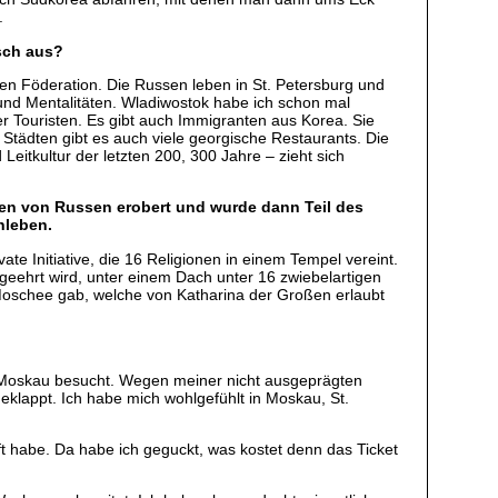
.
sch aus?
chen Föderation. Die Russen leben in St. Petersburg und
und Mentalitäten. Wladiwostok habe ich schon mal
er Touristen. Es gibt auch Immigranten aus Korea. Sie
n Städten gibt es auch viele georgische Restaurants. Die
eitkultur der letzten 200, 300 Jahre – zieht sich
hren von Russen erobert und wurde dann Teil des
nleben.
te Initiative, die 16 Religionen in einem Tempel vereint.
geehrt wird, unter einem Dach unter 16 zwiebelartigen
e Moschee gab, welche von Katharina der Großen erlaubt
n Moskau besucht. Wegen meiner nicht ausgeprägten
geklappt. Ich habe mich wohlgefühlt in Moskau, St.
ft habe. Da habe ich geguckt, was kostet denn das Ticket