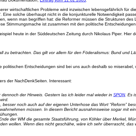
schau Dokumentation,
Eintrag vom 12.02.2003
.
erer wirtschaftlichen Probleme wird inzwischen lebensgefährlich für di
. Eine solche überhaupt nicht in die konjunkturelle Notwendigkeit pas
ehen, wenn man begriffen hat: die Reformer müssen die Strukturen des
iese Stimmungsmache ist zusammen mit den politische Entscheidungen f
ispiel heute in der Süddeutschen Zeitung durch Nikolaus Piper. Hier d
all zu betrachten. Das gilt vor allem für den Föderalismus: Bund und L
 politischen Entscheidungen sind bei uns auch deshalb so miserabel, wei
sers der NachDenkSeiten. Interessant:
 dennoch der Hinweis. Gestern las ich leider mal wieder in
SPON
. Es 
wird.
Ecke, besser noch auch auf der eigenen Unterhose das Wort “Reform” be
 wahrnehmen müssen. In diesem Bericht ausnahmsweise sogar mit einen
mühungen.
Ende der WM die gesamte Staatsführung, von Köhler über Merkel, Münt
en wollen. Wenn dies nicht geschähe, wäre ich sehr überrascht, das w