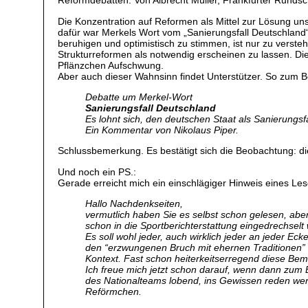
Reformdebatten. Von Albrecht Müller, Frankfurter Rund
Die Konzentration auf Reformen als Mittel zur Lösung uns
dafür war Merkels Wort vom „Sanierungsfall Deutschland“
beruhigen und optimistisch zu stimmen, ist nur zu verst
Strukturreformen als notwendig erscheinen zu lassen. D
Pflänzchen Aufschwung.
Aber auch dieser Wahnsinn findet Unterstützer. So zum Be
Debatte um Merkel-Wort
Sanierungsfall Deutschland
Es lohnt sich, den deutschen Staat als Sanierungsf
Ein Kommentar von Nikolaus Piper.
Schlussbemerkung. Es bestätigt sich die Beobachtung: die
Und noch ein PS.:
Gerade erreicht mich ein einschlägiger Hinweis eines Le
Hallo Nachdenkseiten,
vermutlich haben Sie es selbst schon gelesen, aber
schon in die Sportberichterstattung eingedrechselt 
Es soll wohl jeder, auch wirklich jeder an jeder 
den “erzwungenen Bruch mit ehernen Traditionen”
Kontext. Fast schon heiterkeitserregend diese Be
Ich freue mich jetzt schon darauf, wenn dann zum 
des Nationalteams lobend, ins Gewissen reden werd
Reförmchen.