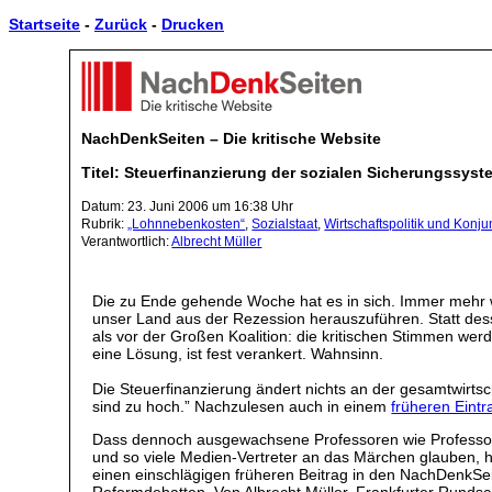
Startseite
-
Zurück
-
Drucken
NachDenkSeiten – Die kritische Website
Titel: Steuerfinanzierung der sozialen Sicherungssys
Datum: 23. Juni 2006 um 16:38 Uhr
Rubrik:
„Lohnnebenkosten“
,
Sozialstaat
,
Wirtschaftspolitik und Konju
Verantwortlich:
Albrecht Müller
Die zu Ende gehende Woche hat es in sich. Immer mehr wir
unser Land aus der Rezession herauszuführen. Statt de
als vor der Großen Koalition: die kritischen Stimmen we
eine Lösung, ist fest verankert. Wahnsinn.
Die Steuerfinanzierung ändert nichts an der gesamtwirtsc
sind zu hoch.” Nachzulesen auch in einem
früheren Eint
Dass dennoch ausgewachsene Professoren wie Professor 
und so viele Medien-Vertreter an das Märchen glauben, h
einen einschlägigen früheren Beitrag in den NachDenkSe