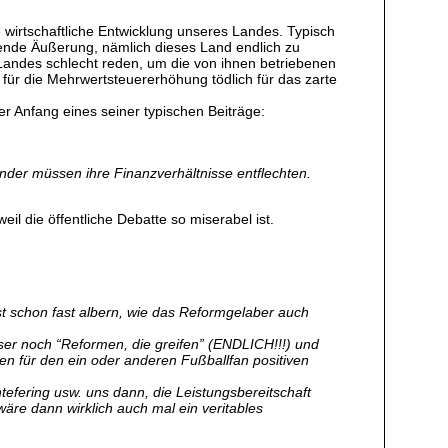
e wirtschaftliche Entwicklung unseres Landes. Typisch
sende Äußerung, nämlich dieses Land endlich zu
 Landes schlecht reden, um die von ihnen betriebenen
ür die Mehrwertsteuererhöhung tödlich für das zarte
er Anfang eines seiner typischen Beiträge:
änder müssen ihre Finanzverhältnisse entflechten.
l die öffentliche Debatte so miserabel ist.
ist schon fast albern, wie das Reformgelaber auch
sser noch “Reformen, die greifen” (ENDLICH!!!) und
 für den ein oder anderen Fußballfan positiven
efering usw. uns dann, die Leistungsbereitschaft
äre dann wirklich auch mal ein veritables