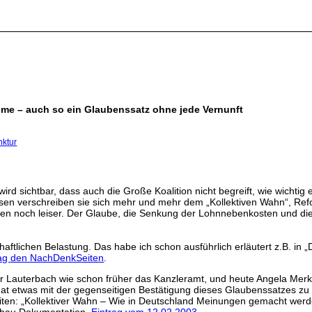
teme – auch so ein Glaubenssatz ohne jede Vernunft
nktur
d sichtbar, dass auch die Große Koalition nicht begreift, wie wichtig 
ssen verschreiben sie sich mehr und mehr dem „Kollektiven Wahn“, Re
rden noch leiser. Der Glaube, die Senkung der Lohnnebenkosten und di
haftlichen Belastung. Das habe ich schon ausführlich erläutert z.B. i
rag den NachDenkSeiten
.
Lauterbach wie schon früher das Kanzleramt, und heute Angela Merke
at etwas mit der gegenseitigen Bestätigung dieses Glaubenssatzes zu t
iten: „Kollektiver Wahn – Wie in Deutschland Meinungen gemacht werde