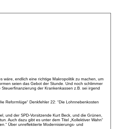
es wäre, endlich eine richtige Makropolitik zu machen, um
formen seien das Gebot der Stunde. Und noch schlimmer
e Steuerfinanzierung der Krankenkassen z.B. sei irgend
n „Die Reformlüge“ Denkfehler 22: “Die Lohnnebenkosten
l, und der SPD-Vorsitzende Kurt Beck, und die Grünen,
un. Auch dazu gibt es unter dem Titel „Kollektiver Wahn“
n.“ Über unreflektierte Modernisierungs- und