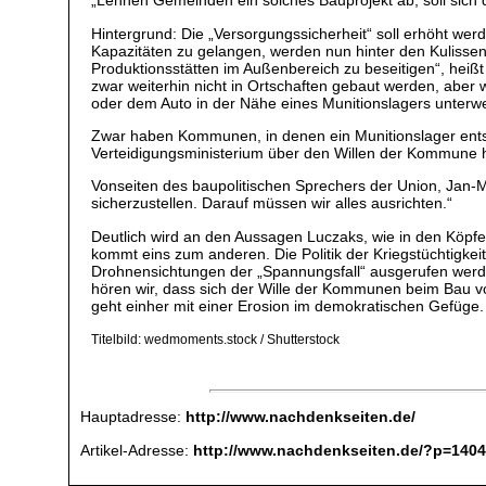
„Lehnen Gemeinden ein solches Bauprojekt ab, soll sich 
Hintergrund: Die „Versorgungssicherheit“ soll erhöht werd
Kapazitäten zu gelangen, werden nun hinter den Kulissen 
Produktionsstätten im Außenbereich zu beseitigen“, hei
zwar weiterhin nicht in Ortschaften gebaut werden, aber 
oder dem Auto in der Nähe eines Munitionslagers unterw
Zwar haben Kommunen, in denen ein Munitionslager ents
Verteidigungsministerium über den Willen der Kommune 
Vonseiten des baupolitischen Sprechers der Union, Jan-
sicherzustellen. Darauf müssen wir alles ausrichten.“
Deutlich wird an den Aussagen Luczaks, wie in den Köpfen
kommt eins zum anderen. Die Politik der Kriegstüchtigkei
Drohnensichtungen der „Spannungsfall“ ausgerufen werden 
hören wir, dass sich der Wille der Kommunen beim Bau von
geht einher mit einer Erosion im demokratischen Gefüge.
Titelbild: wedmoments.stock / Shutterstock
Hauptadresse:
http://www.nachdenkseiten.de/
Artikel-Adresse:
http://www.nachdenkseiten.de/?p=140