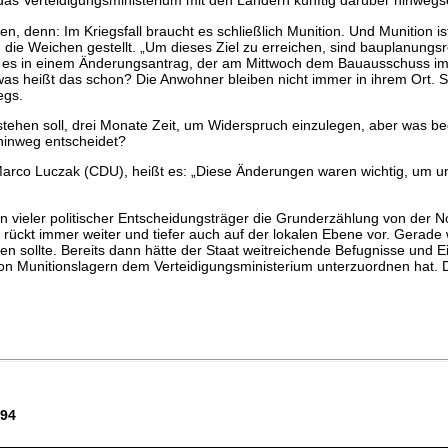
das Verteidigungsministerium mit den Ländern künftig darüber hinwegse
en, denn: Im Kriegsfall braucht es schließlich Munition. Und Munition i
die Weichen gestellt. „Um dieses Ziel zu erreichen, sind bauplanungsr
ßt es in einem Änderungsantrag, der am Mittwoch dem Bauausschuss im
was heißt das schon? Die Anwohner bleiben nicht immer in ihrem Ort. S
egs.
tehen soll, drei Monate Zeit, um Widerspruch einzulegen, aber was 
hinweg entscheidet?
Marco Luczak (CDU), heißt es: „Diese Änderungen waren wichtig, um un
 vieler politischer Entscheidungsträger die Grunderzählung von der Not
t rückt immer weiter und tiefer auch auf der lokalen Ebene vor. Gerad
sollte. Bereits dann hätte der Staat weitreichende Befugnisse und Ein
 Munitionslagern dem Verteidigungsministerium unterzuordnen hat. Die 
494