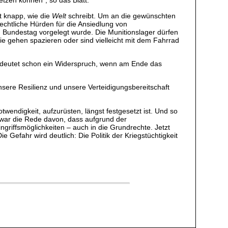
tzen können“, so das Blatt.
st knapp, wie die
Welt
schreibt. Um an die gewünschten
echtliche Hürden für die Ansiedlung von
 Bundestag vorgelegt wurde. Die Munitionslager dürfen
ie gehen spazieren oder sind vielleicht mit dem Fahrrad
bedeutet schon ein Widerspruch, wenn am Ende das
sere Resilienz und unsere Verteidigungsbereitschaft
wendigkeit, aufzurüsten, längst festgesetzt ist. Und so
e war die Rede davon, dass aufgrund der
griffsmöglichkeiten – auch in die Grundrechte. Jetzt
Gefahr wird deutlich: Die Politik der Kriegstüchtigkeit