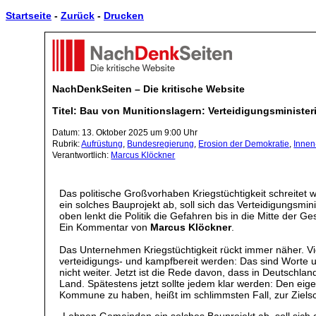
Startseite
-
Zurück
-
Drucken
NachDenkSeiten – Die kritische Website
Titel: Bau von Munitionslagern: Verteidigungsministe
Datum: 13. Oktober 2025 um 9:00 Uhr
Rubrik:
Aufrüstung
,
Bundesregierung
,
Erosion der Demokratie
,
Innen
Verantwortlich:
Marcus Klöckner
Das politische Großvorhaben Kriegstüchtigkeit schreite
ein solches Bauprojekt ab, soll sich das Verteidigungsmi
oben lenkt die Politik die Gefahren bis in die Mitte der G
Ein Kommentar von
Marcus Klöckner
.
Das Unternehmen Kriegstüchtigkeit rückt immer näher. Vi
verteidigungs- und kampfbereit werden: Das sind Worte un
nicht weiter. Jetzt ist die Rede davon, dass in Deutsch
Land. Spätestens jetzt sollte jedem klar werden: Den eig
Kommune zu haben, heißt im schlimmsten Fall, zur Ziels