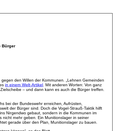
e Bürger
 auch gegen den Willen der Kommunen. „Lehnen Gemeinden
 es
in einem Welt-Artikel
. Mit anderen Worten: Von ganz
ur Zielscheibe – und dann kann es auch die Bürger treffen.
chs bei der Bundeswehr erreichen, Aufrüsten,
lt der Bürger sind. Doch die Vogel-Strauß-Taktik hilft
ht ins Nirgendwo gebaut, sondern in die Kommunen im
s nicht mehr geben. Ein Munitionslager in seiner
htet gerade über den Plan, Munitionslager zu bauen.