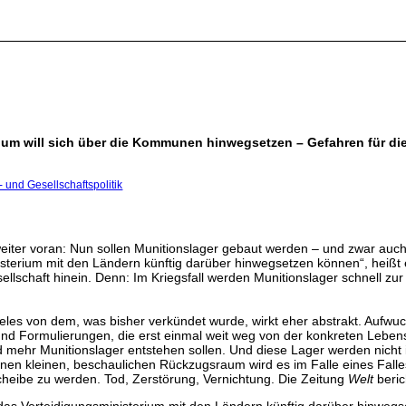
rium will sich über die Kommunen hinwegsetzen – Gefahren für di
- und Gesellschaftspolitik
t weiter voran: Nun sollen Munitionslager gebaut werden – und zwar
nisterium mit den Ländern künftig darüber hinwegsetzen können“, heißt
esellschaft hinein. Denn: Im Kriegsfall werden Munitionslager schnell z
eles von dem, was bisher verkündet wurde, wirkt eher abstrakt. Aufwu
d Formulierungen, die erst einmal weit weg von der konkreten Lebenswe
land mehr Munitionslager entstehen sollen. Und diese Lager werden nic
enen kleinen, beschaulichen Rückzugsraum wird es im Falle eines Falle
cheibe zu werden. Tod, Zerstörung, Vernichtung. Die Zeitung
Welt
beric