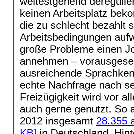
weitestgehend deregulie
keinen Arbeitsplatz bek
die zu schlecht bezahlt 
Arbeitsbedingungen auf
große Probleme einen J
annehmen – vorausgesetz
ausreichende Sprachkenn
echte Nachfrage nach se
Freizügigkeit wird vor 
auch gerne genutzt. So 
2012 insgesamt
28.355 
KB]
in Deutschland. Hint