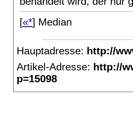
behandelt wird, der nur
[
«*
] Median
Hauptadresse:
http://w
Artikel-Adresse:
http://
p=15098