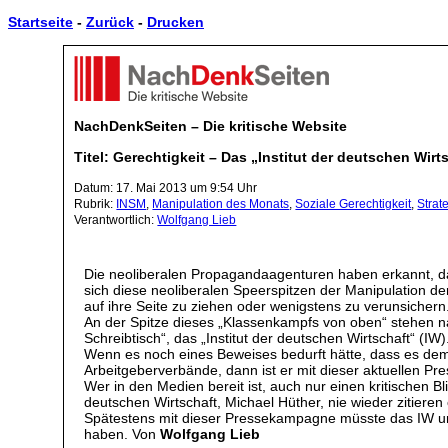
Startseite
-
Zurück
-
Drucken
NachDenkSeiten – Die kritische Website
Titel: Gerechtigkeit – Das „Institut der deutschen Wi
Datum: 17. Mai 2013 um 9:54 Uhr
Rubrik:
INSM
,
Manipulation des Monats
,
Soziale Gerechtigkeit
,
Strat
Verantwortlich:
Wolfgang Lieb
Die neoliberalen Propagandaagenturen haben erkannt, da
sich diese neoliberalen Speerspitzen der Manipulation d
auf ihre Seite zu ziehen oder wenigstens zu verunsichern
An der Spitze dieses „Klassenkampfs von oben“ stehen nat
Schreibtisch“, das „Institut der deutschen Wirtschaft“ (IW)
Wenn es noch eines Beweises bedurft hätte, dass es dem 
Arbeitgeberverbände, dann ist er mit dieser aktuellen Pr
Wer in den Medien bereit ist, auch nur einen kritischen Bl
deutschen Wirtschaft, Michael Hüther, nie wieder zitiere
Spätestens mit dieser Pressekampagne müsste das IW un
haben. Von
Wolfgang Lieb