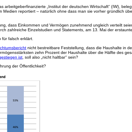
rbeitgeberfinanzierte „Institut der deutschen Wirtschaft“ (IW), beleg
gen Medien reportiert – natürlich ohne dass man sie vorher gründlic
lung, dass Einkommen und Vermögen zunehmend ungleich verteilt seien, 
ch zahlreiche Einzelstudien und Statements, am 13. Mai der erstaunten
ür falsch erklärt.
ichtumsbericht
nicht bestreitbare Feststellung, dass die Haushalte in de
mögensstärksten zehn Prozent der Haushalte über die Hälfte des ges
estiegen ist
, soll also „nicht haltbar“ sein?
hrung der Öffentlichkeit?