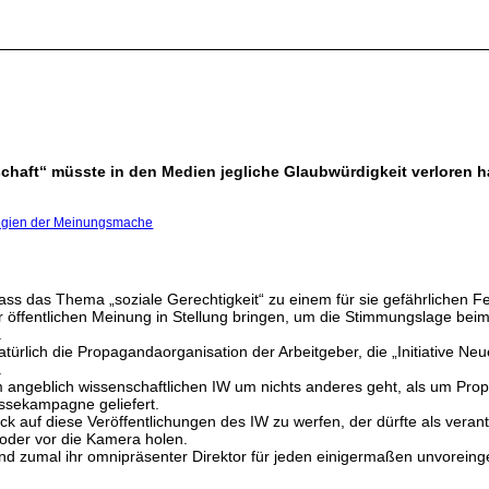
rtschaft“ müsste in den Medien jegliche Glaubwürdigkeit verloren 
egien der Meinungsmache
ss das Thema „soziale Gerechtigkeit“ zu einem für sie gefährlichen 
er öffentlichen Meinung in Stellung bringen, um die Stimmungslage bei
.
ürlich die Propagandaorganisation der Arbeitgeber, die „Initiative Neu
.
angeblich wissenschaftlichen IW um nichts anderes geht, als um Propa
essekampagne geliefert.
ick auf diese Veröffentlichungen des IW zu werfen, der dürfte als veran
n oder vor die Kamera holen.
d zumal ihr omnipräsenter Direktor für jeden einigermaßen unvorein