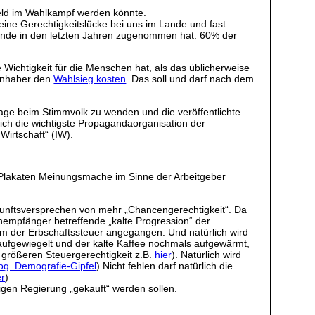
Feld im Wahlkampf werden könnte.
eine Gerechtigkeitslücke bei uns im Lande und fast
ande in den letzten Jahren zugenommen hat. 60% der
Wichtigkeit für die Menschen hat, als das üblicherweise
sinhaber den
Wahlsieg kosten
. Das soll und darf nach dem
lage beim Stimmvolk zu wenden und die veröffentlichte
ich die wichtigste Propagandaorganisation der
Wirtschaft“ (IW).
d Plakaten Meinungsmache im Sinne der Arbeitgeber
ukunftsversprechen von mehr „Chancengerechtigkeit“. Da
empfänger betreffende „kalte Progression“ der
 der Erbschaftssteuer angegangen. Und natürlich wird
 aufgewiegelt und der kalte Kaffee nochmals aufgewärmt,
 größeren Steuergerechtigkeit z.B.
hier
). Natürlich wird
og. Demografie-Gipfel
) Nicht fehlen darf natürlich die
er
)
gen Regierung „gekauft“ werden sollen.