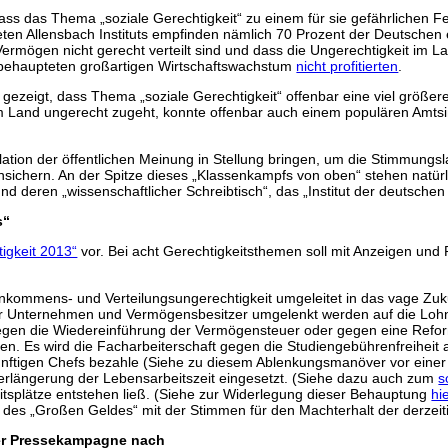
ss das Thema „soziale Gerechtigkeit“ zu einem für sie gefährlichen 
ten Allensbach Instituts empfinden nämlich 70 Prozent der Deutschen 
mögen nicht gerecht verteilt sind und dass die Ungerechtigkeit im L
 behaupteten großartigen Wirtschaftswachstum
nicht profitierten
.
zeigt, dass Thema „soziale Gerechtigkeit“ offenbar eine viel größere 
serm Land ungerecht zugeht, konnte offenbar auch einem populären Amt
lation der öffentlichen Meinung in Stellung bringen, um die Stimmungs
nsichern. An der Spitze dieses „Klassenkampfs von oben“ stehen natürl
und deren „wissenschaftlicher Schreibtisch“, das „Institut der deutschen 
s“
igkeit 2013“
vor. Bei acht Gerechtigkeitsthemen soll mit Anzeigen un
Einkommens- und Verteilungsungerechtigkeit umgeleitet in das vage Z
für Unternehmen und Vermögensbesitzer umgelenkt werden auf die Lohn
gen die Wiedereinführung der Vermögensteuer oder gegen eine Reform
gen. Es wird die Facharbeiterschaft gegen die Studiengebührenfreiheit
ünftigen Chefs bezahle (Siehe zu diesem Ablenkungsmanöver vor einer
erlängerung der Lebensarbeitszeit eingesetzt. (Siehe dazu auch zum
s
itsplätze entstehen ließ. (Siehe zur Widerlegung dieser Behauptung
hi
des „Großen Geldes“ mit der Stimmen für den Machterhalt der derzeiti
iner Pressekampagne nach