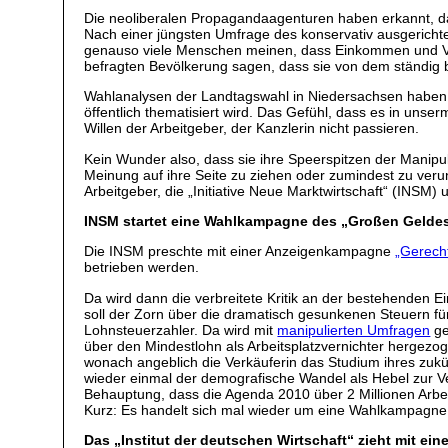
Die neoliberalen Propagandaagenturen haben erkannt, da
Nach einer jüngsten Umfrage des konservativ ausgerichte
genauso viele Menschen meinen, dass Einkommen und Ver
befragten Bevölkerung sagen, dass sie von dem ständig
Wahlanalysen der Landtagswahl in Niedersachsen haben ge
öffentlich thematisiert wird. Das Gefühl, dass es in un
Willen der Arbeitgeber, der Kanzlerin nicht passieren.
Kein Wunder also, dass sie ihre Speerspitzen der Manipu
Meinung auf ihre Seite zu ziehen oder zumindest zu veru
Arbeitgeber, die „Initiative Neue Marktwirtschaft“ (INSM) 
INSM startet eine Wahlkampagne des „Großen Gelde
Die INSM preschte mit einer Anzeigenkampagne
„Gerecht
betrieben werden.
Da wird dann die verbreitete Kritik an der bestehenden 
soll der Zorn über die dramatisch gesunkenen Steuern 
Lohnsteuerzahler. Da wird mit
manipulierten Umfragen
ge
über den Mindestlohn als Arbeitsplatzvernichter hergezo
wonach angeblich die Verkäuferin das Studium ihres zuk
wieder einmal der demografische Wandel als Hebel zur V
Behauptung, dass die Agenda 2010 über 2 Millionen Arbe
Kurz: Es handelt sich mal wieder um eine Wahlkampagne 
Das „Institut der deutschen Wirtschaft“ zieht mit e