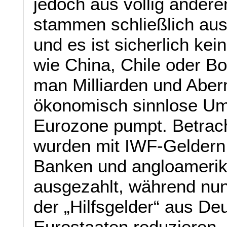
jedoch aus völlig ander
stammen schließlich aus
und es ist sicherlich ke
wie China, Chile oder B
man Milliarden und Abermi
ökonomisch sinnlose Umv
Eurozone pumpt. Betrach
wurden mit IWF-Geldern
Banken und angloameri
ausgezahlt, während nun
der „Hilfsgelder“ aus D
Eurostaaten reduzieren. 