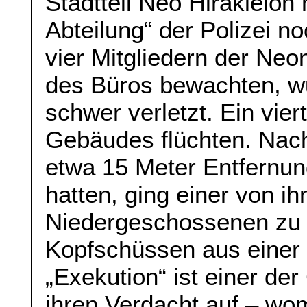
Stadtteil Neo Hirakleion 
Abteilung“ der Polizei n
vier Mitgliedern der Neo
des Büros bewachten, wu
schwer verletzt. Ein vier
Gebäudes flüchten. Nac
etwa 15 Meter Entfernun
hatten, ging einer von ih
Niedergeschossenen zu u
Kopfschüssen aus einer 
„Exekution“ ist einer de
ihren Verdacht auf – wom