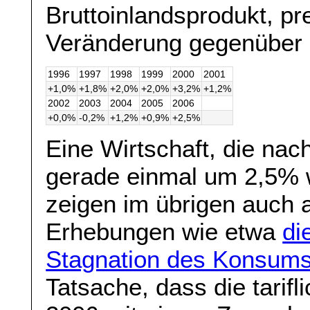
Bruttoinlandsprodukt, pre
Veränderung gegenüber 
1996
1997
1998
1999
2000
2001
+1,0%
+1,8%
+2,0%
+2,0%
+3,2%
+1,2%
2002
2003
2004
2005
2006
+0,0%
-0,2%
+1,2%
+0,9%
+2,5%
Eine Wirtschaft, die nac
gerade einmal um 2,5% 
zeigen im übrigen auch 
Erhebungen wie etwa
di
Stagnation des Konsum
Tatsache, dass die tarif