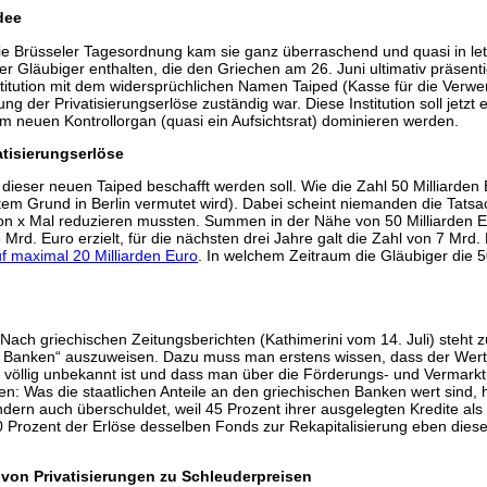
dee
 die Brüsseler Tagesordnung kam sie ganz überraschend und quasi in le
Gläubiger enthalten, die den Griechen am 26. Juni ultimativ präsentiert
stitution mit dem widersprüchlichen Namen Taiped (Kasse für die Verwer
ung der Privatisierungserlöse zuständig war. Diese Institution soll jetzt
nem neuen Kontrollorgan (quasi ein Aufsichtsrat) dominieren werden.
atisierungserlöse
dieser neuen Taiped beschafft werden soll. Wie die Zahl 50 Milliarden
em Grund in Berlin vermutet wird). Dabei scheint niemanden die Tatsa
hon x Mal reduzieren mussten. Summen in der Nähe von 50 Milliarden 
Mrd. Euro erzielt, für die nächsten drei Jahre galt die Zahl von 7 Mrd.
uf maximal 20 Milliarden Euro
. In welchem Zeitraum die Gläubiger die 50
 Nach griechischen Zeitungsberichten (Kathimerini vom 14. Juli) steht 
 Banken“ auszuweisen. Dazu muss man erstens wissen, dass der Wert 
völlig unbekannt ist und dass man über die Förderungs- und Vermarkt
en: Was die staatlichen Anteile an den griechischen Banken wert sind, 
sondern auch überschuldet, weil 45 Prozent ihrer ausgelegten Kredite al
s 50 Prozent der Erlöse desselben Fonds zur Rekapitalisierung eben di
g von Privatisierungen zu Schleuderpreisen