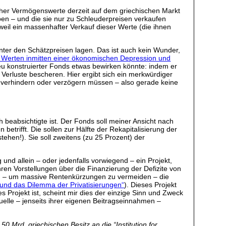
licher Vermögenswerte derzeit auf dem griechischen Markt
en – und die sie nur zu Schleuderpreisen verkaufen
eil ein massenhafter Verkauf dieser Werte (die ihnen
 unter den Schätzpreisen lagen. Das ist auch kein Wunder,
en Werten inmitten einer ökonomischen Depression und
neu konstruierter Fonds etwas bewirken könnte: indem er
erluste bescheren. Hier ergibt sich ein merkwürdiger
te verhindern oder verzögern müssen – also gerade keine
h beabsichtigte ist. Der Fonds soll meiner Ansicht nach
trifft. Die sollen zur Hälfte der Rekapitalisierung der
ehen!). Sie soll zweitens (zu 25 Prozent) der
 und allein – oder jedenfalls vorwiegend – ein Projekt,
hren Vorstellungen über die Finanzierung der Defizite von
man – um massive Rentenkürzungen zu vermeiden – die
e und das Dilemma der Privatisierungen“
). Dieses Projekt
 Projekt ist, scheint mir dies der einzige Sinn und Zweck
uelle – jenseits ihrer eigenen Beitragseinnahmen –
0 Mrd. griechischen Besitz an die “Institution for