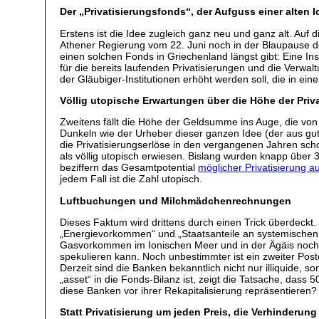
Der „Privatisierungsfonds“, der Aufguss einer alten I
Erstens ist die Idee zugleich ganz neu und ganz alt. Auf
Athener Regierung vom 22. Juni noch in der Blaupause der 
einen solchen Fonds in Griechenland längst gibt: Eine In
für die bereits laufenden Privatisierungen und die Verwalt
der Gläubiger-Institutionen erhöht werden soll, die in ei
Völlig utopische Erwartungen über die Höhe der Priv
Zweitens fällt die Höhe der Geldsumme ins Auge, die von 
Dunkeln wie der Urheber dieser ganzen Idee (der aus gut
die Privatisierungserlöse in den vergangenen Jahren sc
als völlig utopisch erwiesen. Bislang wurden knapp über 3 
beziffern das Gesamtpotential
möglicher Privatisierung a
jedem Fall ist die Zahl utopisch.
Luftbuchungen und Milchmädchenrechnungen
Dieses Faktum wird drittens durch einen Trick überdeckt.
„Energievorkommen“ und „Staatsanteile an systemischen
Gasvorkommen im Ionischen Meer und in der Ägäis noch 
spekulieren kann. Noch unbestimmter ist ein zweiter Post
Derzeit sind die Banken bekanntlich nicht nur illiquide, 
„asset“ in die Fonds-Bilanz ist, zeigt die Tatsache, das
diese Banken vor ihrer Rekapitalisierung repräsentieren?
Statt Privatisierung um jeden Preis, die Verhinderun