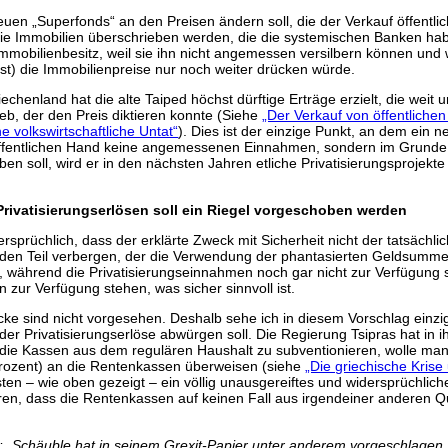
neuen „Superfonds“ an den Preisen ändern soll, die der Verkauf öffent
die Immobilien überschrieben werden, die die systemischen Banken hab
mobilienbesitz, weil sie ihn nicht angemessen versilbern können und w
st) die Immobilienpreise nur noch weiter drücken würde.
iechenland hat die alte Taiped höchst dürftige Erträge erzielt, die weit
lieb, der den Preis diktieren konnte (Siehe
„Der Verkauf von öffentlich
e volkswirtschaftliche Untat“
). Dies ist der einzige Punkt, an dem ein 
ffentlichen Hand keine angemessenen Einnahmen, sondern im Grunde V
en soll, wird er in den nächsten Jahren etliche Privatisierungsprojek
Privatisierungserlösen soll ein Riegel vorgeschoben werden
sprüchlich, dass der erklärte Zweck mit Sicherheit nicht der tatsächlic
den Teil verbergen, der die Verwendung der phantasierten Geldsummen be
t, während die Privatisierungseinnahmen noch gar nicht zur Verfügung st
n zur Verfügung stehen, was sicher sinnvoll ist.
ecke sind nicht vorgesehen. Deshalb sehe ich in diesem Vorschlag einzig
er Privatisierungserlöse abwürgen soll. Die Regierung Tsipras hat in i
t die Kassen aus dem regulären Haushalt zu subventionieren, wolle 
 Prozent) an die Rentenkassen überweisen (siehe
„Die griechische Kris
n – wie oben gezeigt – ein völlig unausgereiftes und widersprüchliches
eren, dass die Rentenkassen auf keinen Fall aus irgendeiner anderen Q
: „Schäuble hat in seinem Grexit-Papier unter anderem vorgeschlagen, 5