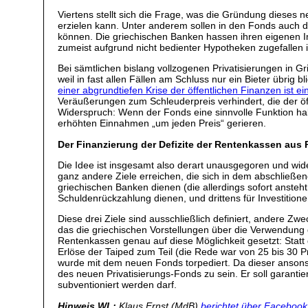
Viertens stellt sich die Frage, was die Gründung dieses 
erzielen kann. Unter anderem sollen in den Fonds auch 
können. Die griechischen Banken hassen ihren eigenen Im
zumeist aufgrund nicht bedienter Hypotheken zugefallen i
Bei sämtlichen bislang vollzogenen Privatisierungen in Gr
weil in fast allen Fällen am Schluss nur ein Bieter übrig b
einer abgrundtiefen Krise der öffentlichen Finanzen ist ein
Veräußerungen zum Schleuderpreis verhindert, die der ö
Widerspruch: Wenn der Fonds eine sinnvolle Funktion hab
erhöhten Einnahmen „um jeden Preis“ gerieren.
Der Finanzierung der Defizite der Rentenkassen aus 
Die Idee ist insgesamt also derart unausgegoren und wider
ganz andere Ziele erreichen, die sich in dem abschließen
griechischen Banken dienen (die allerdings sofort ansteh
Schuldenrückzahlung dienen, und drittens für Investitione
Diese drei Ziele sind ausschließlich definiert, andere Zw
das die griechischen Vorstellungen über die Verwendung d
Rentenkassen genau auf diese Möglichkeit gesetzt: Stat
Erlöse der Taiped zum Teil (die Rede war von 25 bis 30
wurde mit dem neuen Fonds torpediert. Da dieser ansonste
des neuen Privatisierungs-Fonds zu sein. Er soll garanti
subventioniert werden darf.
Hinweis WL:
Klaus Ernst (MdB)
berichtet über Facebook