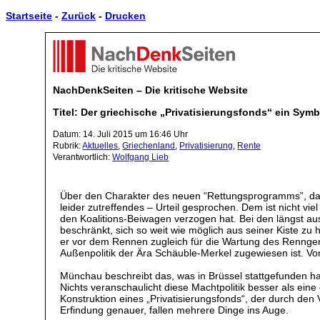
Startseite
-
Zurück
-
Drucken
NachDenkSeiten – Die kritische Website
Titel: Der griechische „Privatisierungsfonds“ ein Symb
Datum: 14. Juli 2015 um 16:46 Uhr
Rubrik:
Aktuelles
,
Griechenland
,
Privatisierung
,
Rente
Verantwortlich:
Wolfgang Lieb
Über den Charakter des neuen “Rettungsprogramms”, das
leider zutreffendes – Urteil gesprochen. Dem ist nicht viel
den Koalitions-Beiwagen verzogen hat. Bei den längst 
beschränkt, sich so weit wie möglich aus seiner Kiste z
er vor dem Rennen zugleich für die Wartung des Renngerät
Außenpolitik der Ära Schäuble-Merkel zugewiesen ist. V
Münchau beschreibt das, was in Brüssel stattgefunden ha
Nichts veranschaulicht diese Machtpolitik besser als e
Konstruktion eines „Privatisierungsfonds“, der durch den
Erfindung genauer, fallen mehrere Dinge ins Auge.