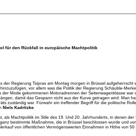
ol für den Rückfall in europäische Machtpolitik
 der Regierung Tsipras am Montag morgen in Brüssel aufgeherrscht 
 hinzuzufügen, vor allem was die Politik der Regierung Schäuble-Merkel bet
aus der Mode gekommenen Motoradrennen der Seitenwagenklasse war d
u hängen, damit das Gespann nicht aus der Kurve getragen wird. Man h
s zuständig war. Fürwahr ein treffender Begriff für die politische Roll
on
Niels Kadritzke
.
t, als Machtpolitik im Stile des 19. Und 20. Jahrhunderts, in denen d
ine ganz bestimmte Maßnahme, die in Brüssel beschlossen wurde und v
 Verkauf von öffentlichen Vermögenswerten Einnahmen in Höhe von 50 Mi