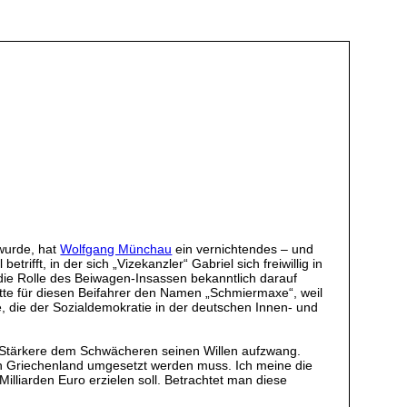
wurde, hat
Wolfgang Münchau
ein vernichtendes – und
rifft, in der sich „Vizekanzler“ Gabriel sich freiwillig in
ie Rolle des Beiwagen-Insassen bekanntlich darauf
atte für diesen Beifahrer den Namen „Schmiermaxe“, weil
e, die der Sozialdemokratie in der deutschen Innen- und
er Stärkere dem Schwächeren seinen Willen aufzwang.
on Griechenland umgesetzt werden muss. Ich meine die
lliarden Euro erzielen soll. Betrachtet man diese