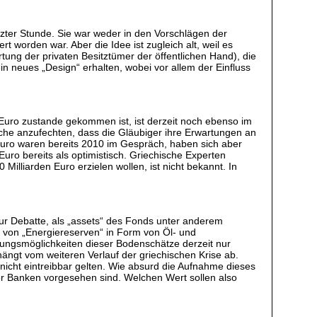
tzter Stunde. Sie war weder in den Vorschlägen der
 worden war. Aber die Idee ist zugleich alt, weil es
tung der privaten Besitztümer der öffentlichen Hand), die
 ein neues „Design“ erhalten, wobei vor allem der Einfluss
 Euro zustande gekommen ist, ist derzeit noch ebenso im
che anzufechten, dass die Gläubiger ihre Erwartungen an
Euro waren bereits 2010 im Gespräch, haben sich aber
 Euro bereits als optimistisch. Griechische Experten
 Milliarden Euro erzielen wollen, ist nicht bekannt. In
zur Debatte, als „assets“ des Fonds unter anderem
von „Energiereserven“ in Form von Öl- und
ungsmöglichkeiten dieser Bodenschätze derzeit nur
hängt vom weiteren Verlauf der griechischen Krise ab.
s nicht eintreibbar gelten. Wie absurd die Aufnahme dieses
eser Banken vorgesehen sind. Welchen Wert sollen also