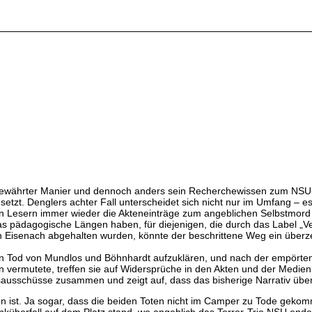
tbewährter Manier und dennoch anders sein Recherchewissen zum NSU-K
t. Denglers achter Fall unterscheidet sich nicht nur im Umfang – es 
n Lesern immer wieder die Akteneinträge zum angeblichen Selbstmord 
das pädagogische Längen haben, für diejenigen, die durch das Label „
in Eisenach abgehalten wurden, könnte der beschrittene Weg ein über
od von Mundlos und Böhnhardt aufzuklären, und nach der empörten Re
 vermutete, treffen sie auf Widersprüche in den Akten und der Medienb
sausschüsse zusammen und zeigt auf, dass das bisherige Narrativ über
ten ist. Ja sogar, dass die beiden Toten nicht im Camper zu Tode geko