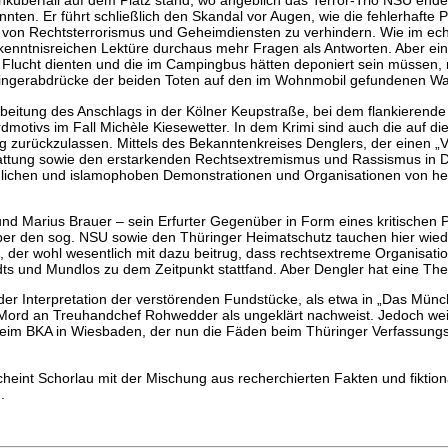
nküberfall auf dem Platz stand, wo angeblich das Terror-Trio NSU end
n. Er führt schließlich den Skandal vor Augen, wie die fehlerhafte Po
uren von Rechtsterrorismus und Geheimdiensten zu verhindern. Wie im e
kenntnisreichen Lektüre durchaus mehr Fragen als Antworten. Aber ein
r Flucht dienten und die im Campingbus hätten deponiert sein müssen,
Fingerabdrücke der beiden Toten auf den im Wohnmobil gefundenen Wa
arbeitung des Anschlags in der Kölner Keupstraße, bei dem flankiere
ordmotivs im Fall Michèle Kiesewetter. In dem Krimi sind auch die auf 
ig zurückzulassen. Mittels des Bekanntenkreises Denglers, der einen „
rstattung sowie den erstarkenden Rechtsextremismus und Rassismus in 
dlichen und islamophoben Demonstrationen und Organisationen von heu
d Marius Brauer – sein Erfurter Gegenüber in Form eines kritischen Pol
ber den sog. NSU sowie den Thüringer Heimatschutz tauchen hier wied
, der wohl wesentlich mit dazu beitrug, dass rechtsextreme Organisat
dts und Mundlos zu dem Zeitpunkt stattfand. Aber Dengler hat eine The
in der Interpretation der verstörenden Fundstücke, als etwa in „Das Mü
en Mord an Treuhandchef Rohwedder als ungeklärt nachweist. Jedoch wei
s beim BKA in Wiesbaden, der nun die Fäden beim Thüringer Verfassungs
scheint Schorlau mit der Mischung aus recherchierten Fakten und fiktion
.