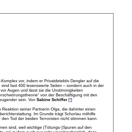
omplex vor, indem er Privatdetektiv Dengler auf die
sind fast 400 lesenswerte Seiten – sondern auch in der
vor Augen und lässt sie die Unstimmigkeiten
Verschwörungstheorie“ von der Beschäftigung mit den
zeugender sein. Von
Sabine Schiffer
[
*
]
aktion seiner Partnerin Olga, die dahinter einen
erichterstattung. Im Grunde trägt Schorlau mithilfe
 den Tod der beiden Terroristen nicht stimmen kann.
mmen sind, weil wichtige (Tötungs-)Spuren auf den