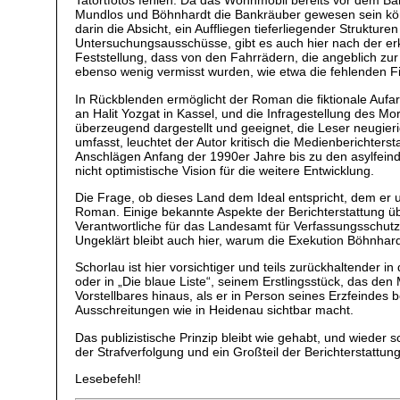
Tatortfotos fehlen. Da das Wohnmobil bereits vor dem Ba
Mundlos und Böhnhardt die Bankräuber gewesen sein könnte
darin die Absicht, ein Auffliegen tieferliegender Strukt
Untersuchungsausschüsse, gibt es auch hier nach der er
Feststellung, dass von den Fahrrädern, die angeblich zu
ebenso wenig vermisst wurden, wie etwa die fehlenden 
In Rückblenden ermöglicht der Roman die fiktionale Auf
an Halit Yozgat in Kassel, und die Infragestellung des M
überzeugend dargestellt und geeignet, die Leser neugier
umfasst, leuchtet der Autor kritisch die Medienberichte
Anschlägen Anfang der 1990er Jahre bis zu den asylfein
nicht optimistische Vision für die weitere Entwicklung.
Die Frage, ob dieses Land dem Ideal entspricht, dem er un
Roman. Einige bekannte Aspekte der Berichterstattung ü
Verantwortliche für das Landesamt für Verfassungsschutz
Ungeklärt bleibt auch hier, warum die Exekution Böhnhar
Schorlau ist hier vorsichtiger und teils zurückhaltender 
oder in „Die blaue Liste“, seinem Erstlingsstück, das d
Vorstellbares hinaus, als er in Person seines Erzfeinde
Ausschreitungen wie in Heidenau sichtbar macht.
Das publizistische Prinzip bleibt wie gehabt, und wieder 
der Strafverfolgung und ein Großteil der Berichterstattung
Lesebefehl!