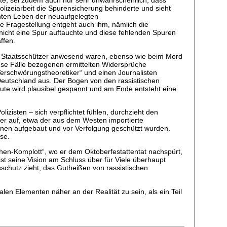
ete, sei zudem auch nur sehr unwahrscheinlich, dass
lizeiarbeit die Spurensicherung behinderte und sieht
chten Leben der neuaufgelegten
e Fragestellung entgeht auch ihm, nämlich die
 nicht eine Spur auftauchte und diese fehlenden Spuren
ffen.
nde Staatsschützer anwesend waren, ebenso wie beim Mord
diese Fälle bezogenen ermittelten Widersprüche
Verschwörungstheoretiker“ und einen Journalisten
Deutschland aus. Der Bogen von den rassistischen
te wird plausibel gespannt und am Ende entsteht eine
izisten – sich verpflichtet fühlen, durchzieht den
er auf, etwa der aus dem Westen importierte
ionen aufgebaut und vor Verfolgung geschützt wurden.
se.
nchen-Komplott“, wo er dem Oktoberfestattentat nachspürt,
st seine Vision am Schluss über für Viele überhaupt
schutz zieht, das Gutheißen von rassistischen
alen Elementen näher an der Realität zu sein, als ein Teil