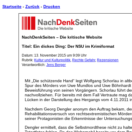
Startseite
-
Zurück
-
Drucken
NachDenkSeiten – Die kritische Website
Titel: Ein dickes Ding: Der NSU im Krimiformat
Datum: 13. November 2015 um 9:09 Uhr
Rubrik:
Kultur und Kulturpolitik
,
Rechte Gefahr
,
Rezensionen
Verantwortlich:
Jens Berger
Mit „Die schützende Hand“ legt Wolfgang Schorlau in al
Spur des Mörders von Uwe Mundlos und Uwe Böhnhardt setz
Beweisführung von seinen Vorgängern. Schorlau führt de
nachvollziehen. Für bereits mit dem Fall Vertraute mag 
Lücken in der Darstellung des Hergangs vom 4.11.2011 
Nachdem Georg Dengler anonym den Auftrag bekam, den T
Rehabilitationsversuch von rechtsextremistischen Mördern
seiner Protagonisten die Erkenntnisse der Untersuchung
Dengler ermittelt, dass die Selbstmordthese nicht zu hal