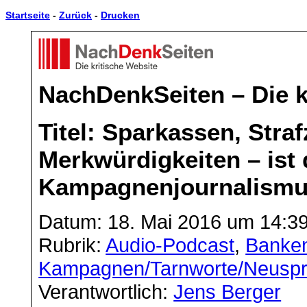
Startseite
-
Zurück
-
Drucken
NachDenkSeiten – Die k
Titel: Sparkassen, Stra
Merkwürdigkeiten – ist
Kampagnenjournalism
Datum: 18. Mai 2016 um 14:3
Rubrik:
Audio-Podcast
,
Banken
Kampagnen/Tarnworte/Neusp
Verantwortlich:
Jens Berger