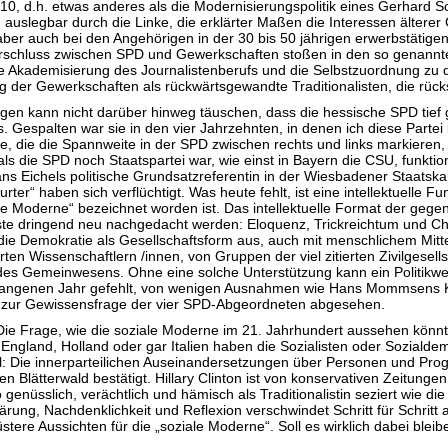
010, d.h. etwas anderes als die Modernisierungspolitik eines Gerhar
, auslegbar durch die Linke, die erklärter Maßen die Interessen ältere
ber auch bei den Angehörigen in der 30 bis 50 jährigen erwerbstätigen
lterschluss zwischen SPD und Gewerkschaften stoßen in den so genann
 Akademisierung des Journalistenberufs und die Selbstzuordnung zu d
 der Gewerkschaften als rückwärtsgewandte Traditionalisten, die rücks
gen kann nicht darüber hinweg täuschen, dass die hessische SPD tief ge
 Gespalten war sie in den vier Jahrzehnten, in denen ich diese Partei 
se, die die Spannweite in der SPD zwischen rechts und links markiere
als die SPD noch Staatspartei war, wie einst in Bayern die CSU, funktio
Eichels politische Grundsatzreferentin in der Wiesbadener Staatskanzl
rter“ haben sich verflüchtigt. Was heute fehlt, ist eine intellektuelle F
 Moderne“ bezeichnet worden ist. Das intellektuelle Format der gegenw
üsste dringend neu nachgedacht werden: Eloquenz, Trickreichtum und Chu
 die Demokratie als Gesellschaftsform aus, auch mit menschlichem Mitte
erten Wissenschaftlern /innen, von Gruppen der viel zitierten Zivilgesel
ft des Gemeinwesens. Ohne eine solche Unterstützung kann ein Politikwe
vergangenen Jahr gefehlt, von wenigen Ausnahmen wie Hans Mommsen
on zur Gewissensfrage der vier SPD-Abgeordneten abgesehen.
Die Frage, wie die soziale Moderne im 21. Jahrhundert aussehen könnt
England, Holland oder gar Italien haben die Sozialisten oder Sozialde
 Die innerparteilichen Auseinandersetzungen über Personen und Progr
 Blätterwald bestätigt. Hillary Clinton ist von konservativen Zeitungen s
 genüsslich, verächtlich und hämisch als Traditionalistin seziert wie
ärung, Nachdenklichkeit und Reflexion verschwindet Schritt für Schritt
stere Aussichten für die „soziale Moderne“. Soll es wirklich dabei blei