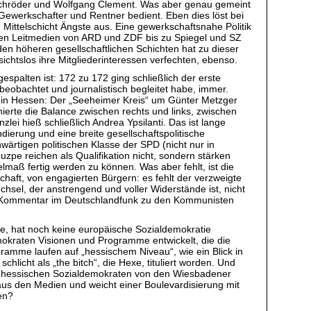
d Schröder und Wolfgang Clement. Was aber genau gemeint
r Gewerkschafter und Rentner bedient. Eben dies löst bei
 Mittelschicht Ängste aus. Eine gewerkschaftsnahe Politik
ten Leitmedien von ARD und ZDF bis zu Spiegel und SZ
en höheren gesellschaftlichen Schichten hat zu dieser
ichtslos ihre Mitgliederinteressen verfechten, ebenso.
spalten ist: 172 zu 172 ging schließlich der erste
beobachtet und journalistisch begleitet habe, immer.
n, in Hessen: Der „Seeheimer Kreis“ um Günter Metzger
nierte die Balance zwischen rechts und links, zwischen
ei hieß schließlich Andrea Ypsilanti. Das ist lange
undierung und eine breite gesellschaftspolitische
ärtigen politischen Klasse der SPD (nicht nur in
zpe reichen als Qualifikation nicht, sondern stärken
lmaß fertig werden zu können. Was aber fehlt, ist die
lschaft, von engagierten Bürgern: es fehlt der verzweigte
chsel, der anstrengend und voller Widerstände ist, nicht
s Kommentar im Deutschlandfunk zu den Kommunisten
e, hat noch keine europäische Sozialdemokratie
mokraten Visionen und Programme entwickelt, die die
amme laufen auf „hessischem Niveau“, wie ein Blick in
chlicht als „the bitch“, die Hexe, tituliert worden. Und
 die hessischen Sozialdemokraten von den Wiesbadener
 aus den Medien und weicht einer Boulevardisierung mit
ben?