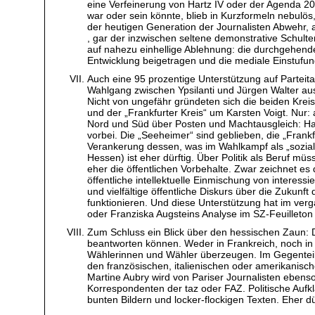
eine Verfeinerung von Hartz IV oder der Agenda 2
war oder sein könnte, blieb in Kurzformeln nebulös
der heutigen Generation der Journalisten Abwehr, a
, gar der inzwischen seltene demonstrative Schu
auf nahezu einhellige Ablehnung: die durchgehende
Entwicklung beigetragen und die mediale Einstufung
Auch eine 95 prozentige Unterstützung auf Parteita
Wahlgang zwischen Ypsilanti und Jürgen Walter aus.
Nicht von ungefähr gründeten sich die beiden Krei
und der „Frankfurter Kreis“ um Karsten Voigt. Nur: 
Nord und Süd über Posten und Machtausgleich: Hans 
vorbei. Die „Seeheimer“ sind geblieben, die „Frankfu
Verankerung dessen, was im Wahlkampf als „soziale
Hessen) ist eher dürftig. Über Politik als Beruf m
eher die öffentlichen Vorbehalte. Zwar zeichnet es
öffentliche intellektuelle Einmischung von interessi
und vielfältige öffentliche Diskurs über die Zukun
funktionieren. Und diese Unterstützung hat im 
oder Franziska Augsteins Analyse im SZ-Feuillet
Zum Schluss ein Blick über den hessischen Zaun: 
beantworten können. Weder in Frankreich, noch in 
Wählerinnen und Wähler überzeugen. Im Gegenteil:
den französischen, italienischen oder amerikanischen
Martine Aubry wird von Pariser Journalisten ebenso
Korrespondenten der taz oder FAZ. Politische Aufkl
bunten Bildern und locker-flockigen Texten. Eher dü