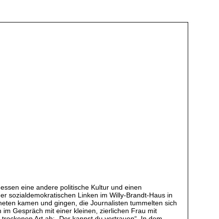
essen eine andere politische Kultur und einen
r sozialdemokratischen Linken im Willy-Brandt-Haus in
neten kamen und gingen, die Journalisten tummelten sich
im Gespräch mit einer kleinen, zierlichen Frau mit
 trockenen Art ab: „Der kannst du vertrauen“. In dem