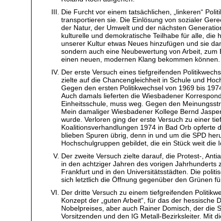
Die Furcht vor einem tatsächlichen, „linkeren“ Pol
transportieren sie. Die Einlösung von sozialer Ger
der Natur, der Umwelt und der nächsten Generation
kulturelle und demokratische Teilhabe für alle, d
unserer Kultur etwas Neues hinzufügen und sie dam
sondern auch eine Neubewertung von Arbeit, zum Be
einen neuen, modernen Klang bekommen können.
Der erste Versuch eines tiefgreifenden Politikwech
zielte auf die Chancengleichheit in Schule und Ho
Gegen den ersten Politikwechsel von 1969 bis 197
Auch damals lieferten die Wiesbadener Korrespond
Einheitsschule, muss weg. Gegen den Meinungsst
Mein damaliger Wiesbadener Kollege Bernd Jasper 
wurde. Verloren ging der erste Versuch zu einer t
Koalitionsverhandlungen 1974 in Bad Orb opferte d
blieben Spuren übrig, denn in und um die SPD heru
Hochschulgruppen gebildet, die ein Stück weit die
Der zweite Versuch zielte darauf, die Protest-, A
in den achtziger Jahren des vorigen Jahrhunderts 
Frankfurt und in den Universitätsstädten. Die pol
sich letztlich die Öffnung gegenüber den Grünen f
Der dritte Versuch zu einem tiefgreifenden Politik
Konzept der „guten Arbeit“, für das der hessische
Nobelpreises, aber auch Rainer Domisch, der die 
Vorsitzenden und den IG Metall-Bezirksleiter. Mit 