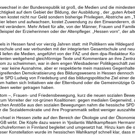
itikwechsel in der Bundesrepublik ist groß, die Medien und die mindest
echtigkeit auf dem Gebiet der Bildung, der Ausbildung , der „guten Arb
en kostet nicht nur Geld sondern bisherige Privilegien, Abstriche am 
ie hier leben und aufwachsen, kostet Zuwendung zu den Einwanderern, 
it verändern. Mehr Arbeit für alle, von der Männer, Frauen und Famili
ispiel der Erzieherinnen oder der Altenpfleger. „Hessen vorn“, der al
sels in Hessen fand vor vierzig Jahren statt: mit Politikern wie Hilde
chschule und war verbunden mit der integrierten Gesamtschule und neuen
4 liefen die Medien, angeführt von der FAZ und dem dpa-Redakteur Ko
enten weitgehend gleichförmige Texte und Kommentare an ihre Zentra
rom zu schwimmen, war in dem engen Wiesbadener Politikgeschäft z
war keine Ausnahme, aber er respektierte mein massives Gegenhalten
iefgreifenden Demokratisierung des Bildungswesens in Hessen dennoch 
ie SPD Ludwig von Friedeburg und das bildungspolitische Ziel einer de
m hatten sich Initiativen wie der Elternbund oder die Gemeinnützige 
 Ideen weiter getragen haben.
ntiatom –, Frauen- und Friedensbewegung, kurz die neuen sozialen Bewe
zum Vorreiter der rot-grünen Koalitionen: gegen medialen Gegenwind, ab
itischen Anstöße aus den sozialen Bewegungen nahm die hessische SPD 
ür die Sozialdemokratie und ihre Programmatik selbst weniger auszahlte
wechsel in Hessen zielte auf den Bereich der Ökologie und der Ökonomi
 DGB wirbt. Die Köpfe dazu waren in Ypsilantis Wahlkampfteam Hermann 
Schulreformen in Finnland begleitet und umgesetzt hat. Hinzu kam die
dieser Konstellation wurde im hessischen Wahlkampf schnell klar, dass