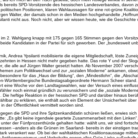
als bereits SPD-Vorsitzende des hessischen Landesverbandes, davon 
n politischen Positionen, klaren Wahlaussagen für eine rot-grüne Koalit
Jürgen Walter, der damals schon in den Medien hochgehandelte „Hoffnu
ilanti nicht aus. Noch nicht, aber wir wissen heute, wie die Geschicht
i im 2. Wahlgang knapp mit 175 gegen 165 Stimmen gegen den Vorsitz
 beide Kandidaten in der Partei für sich geworben. Der „bundesweit un
k, Andrea Ypsilanti mobilisierte die eigene Mitgliedschaft, löste Zun
hrzehnten in Hessen nicht mehr gegeben hatte. Das rote Y und der Slo
die alle auf Jürgen Walter gesetzt hatten. Ab November 2007 verschobe
e Themen zum Politikwechsel und zur „sozialen Moderne“ ankamen, obwo
besondere für das „Haus der Bildung“, den „Mindestlohn“, die „Abscha
aden-Württembergische Bundestagsabgeordnete Hermann Scheer stand.
ert eine Woche vor den Landtagswahlen, war der Versuch eines einflu
ähler noch einmal gründlich zu verunsichern und die „soziale Modern
n. Die heftige Reaktion in der hessischen SPD und darüber hinaus berü
 wählbar zu erklären, sie enthält auch ein Element der Unsicherheit ü
n der Öffentlichkeit vermittelt worden sind.
 gegen die SPD und ihre Spitzenkandidatin schüren ließen, erwies sich 
tte: „Es gibt keine irgendwie geartete Zusammenarbeit mit den Linken“.
nter der Fünfprozenthürde gehalten hatte: wählt uns, wir sind fortschri
 Hessen –anders als die Grünen im Saarland- bereits in der einstigen tr
stark verankert war. Ob bei der wahltaktischen Koalitionsaussage mitb
en Antikommunismus und Vorbehalte gegen alles Grün-Linke außerhalb d