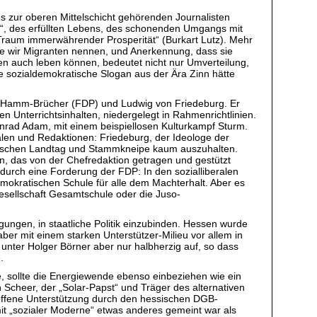
ens zur oberen Mittelschicht gehörenden Journalisten
eit“, des erfüllten Lebens, des schonenden Umgangs mit
„Traum immerwährender Prosperität“ (Burkart Lutz). Mehr
die wir Migranten nennen, und Anerkennung, dass sie
en auch leben können, bedeutet nicht nur Umverteilung,
te sozialdemokratische Slogan aus der Ära Zinn hätte
gard Hamm-Brücher (FDP) und Ludwig von Friedeburg. Er
 Unterrichtsinhalten, niedergelegt in Rahmenrichtlinien.
nrad Adam, mit einem beispiellosen Kulturkampf Sturm.
len und Redaktionen: Friedeburg, der Ideologe der
wischen Landtag und Stammkneipe kaum auszuhalten.
, das von der Chefredaktion getragen und gestützt
durch eine Forderung der FDP: In den sozialliberalen
mokratischen Schule für alle dem Machterhalt. Aber es
Gesellschaft Gesamtschule oder die Juso-
gungen, in staatliche Politik einzubinden. Hessen wurde
er mit einem starken Unterstützer-Milieu vor allem in
unter Holger Börner aber nur halbherzig auf, so dass
.
e, sollte die Energiewende ebenso einbeziehen wie ein
Scheer, der „Solar-Papst“ und Träger des alternativen
 offene Unterstützung durch den hessischen DGB-
 mit „sozialer Moderne“ etwas anderes gemeint war als