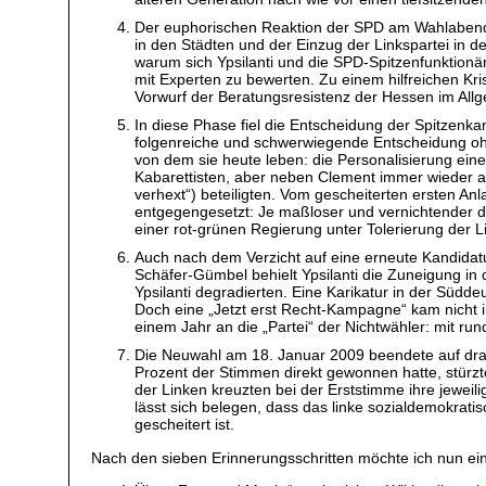
Der euphorischen Reaktion der SPD am Wahlabend 2
in den Städten und der Einzug der Linkspartei in d
warum sich Ypsilanti und die SPD-Spitzenfunktion
mit Experten zu bewerten. Zu einem hilfreichen K
Vorwurf der Beratungsresistenz der Hessen im All
In diese Phase fiel die Entscheidung der Spitzenka
folgenreiche und schwerwiegende Entscheidung ohn
von dem sie heute leben: die Personalisierung eine
Kabarettisten, aber neben Clement immer wieder au
verhext“) beteiligten. Vom gescheiterten ersten An
entgegengesetzt: Je maßloser und vernichtender die
einer rot-grünen Regierung unter Tolerierung der
Auch nach dem Verzicht auf eine erneute Kandida
Schäfer-Gümbel behielt Ypsilanti die Zuneigung i
Ypsilanti degradierten. Eine Karikatur in der Südd
Doch eine „Jetzt erst Recht-Kampagne“ kam nicht 
einem Jahr an die „Partei“ der Nichtwähler: mit run
Die Neuwahl am 18. Januar 2009 beendete auf dramat
Prozent der Stimmen direkt gewonnen hatte, stürzt
der Linken kreuzten bei der Erststimme ihre jeweil
lässt sich belegen, dass das linke sozialdemokrati
gescheitert ist.
Nach den sieben Erinnerungsschritten möchte ich nun ein