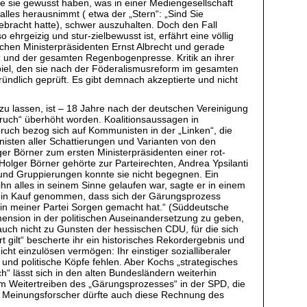
fte sie gewusst haben, was in einer Mediengesellschaft
alles herausnimmt ( etwa der „Stern“: „Sind Sie
gebracht hatte), schwer auszuhalten. Doch den Fall
 ehrgeizig und stur-zielbewusst ist, erfährt eine völlig
chen Ministerpräsidenten Ernst Albrecht und gerade
nz und der gesamten Regenbogenpresse. Kritik an ihrer
eispiel, den sie nach der Föderalismusreform im gesamten
ündlich geprüft. Es gibt demnach akzeptierte und nicht
 zu lassen, ist – 18 Jahre nach der deutschen Vereinigung
bruch“ überhöht worden. Koalitionsaussagen in
uch bezog sich auf Kommunisten in der „Linken“, die
isten aller Schattierungen und Varianten von den
er Börner zum ersten Ministerpräsidenten einer rot-
olger Börner gehörte zur Parteirechten, Andrea Ypsilanti
 und Gruppierungen konnte sie nicht begegnen. Ein
hn alles in seinem Sinne gelaufen war, sagte er in einem
aber in Kauf genommen, dass sich der Gärungsprozess
n in meiner Partei Sorgen gemacht hat.“ (Süddeutsche
ension in der politischen Auseinandersetzung zu geben,
auch nicht zu Gunsten der hessischen CDU, für die sich
gilt“ bescherte ihr ein historisches Rekordergebnis und
ht einzulösen vermögen: Ihr einstiger sozialliberaler
und politische Köpfe fehlen. Aber Kochs „strategisches
“ lässt sich in den alten Bundesländern weiterhin
um Weitertreiben des „Gärungsprozesses“ in der SPD, die
der Meinungsforscher dürfte auch diese Rechnung des