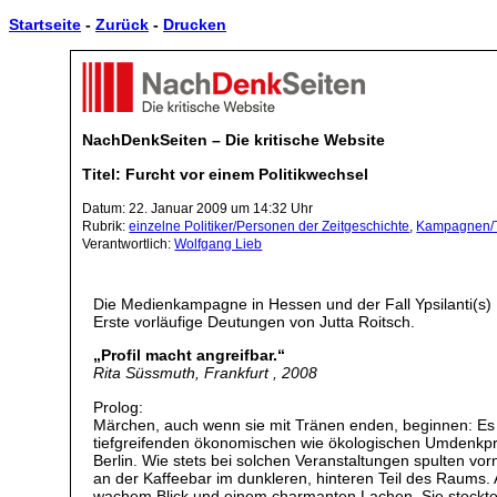
Startseite
-
Zurück
-
Drucken
NachDenkSeiten – Die kritische Website
Titel: Furcht vor einem Politikwechsel
Datum: 22. Januar 2009 um 14:32 Uhr
Rubrik:
einzelne Politiker/Personen der Zeitgeschichte
,
Kampagnen/T
Verantwortlich:
Wolfgang Lieb
Die Medienkampagne in Hessen und der Fall Ypsilanti(s)
Erste vorläufige Deutungen von Jutta Roitsch.
„Profil macht angreifbar.“
Rita Süssmuth, Frankfurt , 2008
Prolog:
Märchen, auch wenn sie mit Tränen enden, beginnen: Es w
tiefgreifenden ökonomischen wie ökologischen Umdenkpr
Berlin. Wie stets bei solchen Veranstaltungen spulten 
an der Kaffeebar im dunkleren, hinteren Teil des Raums. 
wachem Blick und einem charmanten Lachen. Sie stockte, a