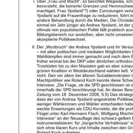
Über „Frau und Macht“, so berichtet Wikipedia, sch
bevorsteht, die keinerlei Grenzen und Hemmschwelle
machtgeil, Frau Ypsilanti“?) oder Zumutungen verla
Ypsilanti auf die Frauenfrage zu reduzieren, führt i
andere Behandlung durch die Medien. Die Christde
einmal ein Jahr jünger als Andrea Ypsilanti, ist 
oftmals rein populistischen Politik fällt praktisch
Bildungsbereich nur anstoßen, aber nicht umsetzen
akzeptierte Politikwechsel.
Der „Wortbruch“ der Andrea Ypsilanti und ihr Versu
– mit allen politischen und medialen Möglichkeite
Wahlkämpfen sind immer gemacht und nach dem Ent
früher einmal bei der DKP oder ähnlichen orthodo
Trotzkisten bis zu den Maoisten gab es aber zuhau
grünen Koalition in Westdeutschland wählen ließ. 
nicht. Den vor allem bei älteren Sozialdemokraten
Machtpolitiker wie Roland Koch kannte diese Schwa
Interview: „Die Frage, ob die SPD geschlossen ist 
innerhalb der SPD beschleunigt hat. An dieser Besc
Zeitung vom 18. Dezember 2008, S.5) Das strategi
dass der von Andrea Ypsilanti angestrebte Politik
weniger Wählerinnen und Wähler entschieden haben 
weckte Erwartungen als CDU-Korrektiv, die die pro
Flügel unter Karl-Hermann Flach, Wolfgang Mischni
Interesse“ an der Neuauflage des schwarz-gelben B
instrumentalisieren: für „bürgerliche Verhältniss
sich ohne klaren Kurs und Inhalte zwischen den Gr
Roland Koch aufgehen.