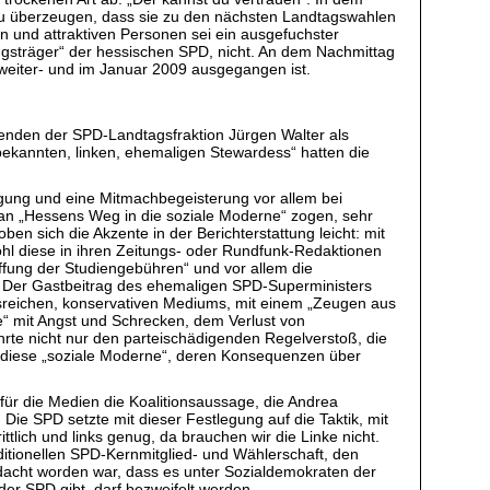
zu überzeugen, dass sie zu den nächsten Landtagswahlen
ion und attraktiven Personen sei ein ausgefuchster
ngsträger“ der hessischen SPD, nicht. An dem Nachmittag
e weiter- und im Januar 2009 ausgegangen ist.
enden der SPD-Landtagsfraktion Jürgen Walter als
bekannten, linken, ehemaligen Stewardess“ hatten die
eigung und eine Mitmachbegeisterung vor allem bei
gan „Hessens Weg in die soziale Moderne“ zogen, sehr
n sich die Akzente in der Berichterstattung leicht: mit
hl diese in ihren Zeitungs- oder Rundfunk-Redaktionen
ffung der Studiengebühren“ und vor allem die
 Der Gastbeitrag des ehemaligen SPD-Superministers
ssreichen, konservativen Mediums, mit einem „Zeugen aus
e“ mit Angst und Schrecken, dem Verlust von
hrte nicht nur den parteischädigenden Regelverstoß, die
ber diese „soziale Moderne“, deren Konsequenzen über
für die Medien die Koalitionsaussage, die Andrea
 Die SPD setzte mit dieser Festlegung auf die Taktik, mit
ttlich und links genug, da brauchen wir die Linke nicht.
aditionellen SPD-Kernmitglied- und Wählerschaft, den
edacht worden war, dass es unter Sozialdemokraten der
er SPD gibt, darf bezweifelt werden.