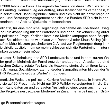
008 fehlte die Basis. Die eigentliche Sensation dieser Wahl waren d
en Landtag. Dennoch lag der Auftrag, über Koalitionen zu verhandeln, zu
äre selbst unter Handlungsdruck sahen und sich nicht die notwendige 
risen- und Beratungsmanagement sah sich die Bundes-SPD nicht in der 
gemeinen und Andrea Ypsilantis im besonderen.
ndidatin, für eine mögliche Regierungsübernahme die Koalitionsaussage
e Rückkoppelung mit der Parteibasis und ohne Rückendeckung durch ei
r politischen Frage. Ypsilanti löste eine Medienkampagne ohne Beispiel
ch Sozialdemokraten wie Klaus von Dohnanyi oder Klaus Bölling (die 
lauf im März bis zum gescheiterten 2. Anlauf zur Regierungsbildung im 
 Urteile ausfielen, um so mehr schlossen sich die Parteireihen hinter 
 Linken gewesen sein mögen.
tur unter Beibehaltung des SPD-Landesvorsitzes und in dem kurzen W
n der großen Mehrheit der Partei trotz der andauernden Attacken durc
eutschen Zeitung zeigte Ypsilanti als Hexenmeisterin, die an ihren lan
in Schwung, Sozialdemokraten und/oder Sympathisanten blieben der W
d 40 Prozent die größte „Partei“ im übrigen.
ische Weise die politische Karriere Andrea Ypsilantis. In ihrem Wahlkr
e sie auf 20 Prozent ab. Nicht nur SPD-Wähler verweigerten ihr die E
igen Kandidaten an und versagten Ypsilanti so eine, wenn auch nur dem
sche Projekt einer „sozialen Moderne“ in Zusammenarbeit mit den Grüne
ige Erkenntnisschritte wagen.