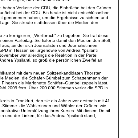
ie hohen Verluste der CDU, die Einbrüche bei den Grünen
nächst bei der CDU. Bis heute ist nicht entschlüsselbar,
Zeit genommen haben, um die Ergebnisse zu sichten und
Lage. Sie streute stattdessen über die Medien den
 zu korrigieren, „Wortbruch“ zu begehen. Sie traf diese
nen Parteitag. Sie lieferte damit den Medien den Stoff,
 aus, an der sich Journalisten und Journalistinnen,
SPD in Hessen sei „irgendwie von Andrea Ypsilanti
November war allerdings die Reaktion in der Partei
Andrea Ypsilanti, so groß die persönlichen Zweifel an
ahlkampf mit dem neuen Spitzenkandidaten Thorsten
h die Medien, die Schäfer-Gümbel zum Schattenmann der
gen Fingern die Marionette Schäfer–Gümbel zappeln lässt.
ahl 2009 fern. Über 200 000 Stimmen verlor die SPD in
eis in Frankfurt, den sie ein Jahr zuvor erstmals mit 41
rst-Stimme: die Wählerinnen und Wähler der Grünen wie
onstrative Unterstützung ihres Kurses. Mit diesem Detail
n und der Linken, für das Andrea Ypsilanti stand,