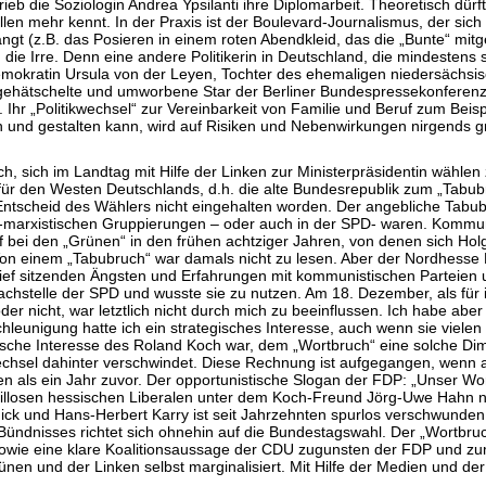
rieb die Soziologin Andrea Ypsilanti ihre Diplomarbeit. Theoretisch dür
n mehr kennt. In der Praxis ist der Boulevard-Journalismus, der sich 
ngt (z.B. das Posieren in einem roten Abendkleid, das die „Bunte“ mit
n die Irre. Denn eine andere Politikerin in Deutschland, die mindestens so
mokratin Ursula von der Leyen, Tochter des ehemaligen niedersächsis
der gehätschelte und umworbene Star der Berliner Bundespressekonfere
 aus. Ihr „Politikwechsel“ zur Vereinbarkeit von Familie und Beruf zum B
 und gestalten kann, wird auf Risiken und Nebenwirkungen nirgends gr
ch, sich im Landtag mit Hilfe der Linken zur Ministerpräsidentin wählen
n für den Westen Deutschlands, d.h. die alte Bundesrepublik zum „Tabu
scheid des Wählers nicht eingehalten worden. Der angebliche Tabubr
x-marxistischen Gruppierungen – oder auch in der SPD- waren. Kommun
f bei den „Grünen“ in den frühen achtziger Jahren, von denen sich Holg
Von einem „Tabubruch“ war damals nicht zu lesen. Aber der Nordhesse H
 tief sitzenden Ängsten und Erfahrungen mit kommunistischen Parteien
chstelle der SPD und wusste sie zu nutzen. Am 18. Dezember, als für i
oder nicht, war letztlich nicht durch mich zu beeinflussen. Ich habe 
hleunigung hatte ich ein strategisches Interesse, auch wenn sie viele
sche Interesse des Roland Koch war, dem „Wortbruch“ eine solche Dim
wechsel dahinter verschwindet. Diese Rechnung ist aufgegangen, wenn 
als ein Jahr zuvor. Der opportunistische Slogan der FDP: „Unser Wort 
fillosen hessischen Liberalen unter dem Koch-Freund Jörg-Uwe Hahn nic
ck und Hans-Herbert Karry ist seit Jahrzehnten spurlos verschwunden 
ündnisses richtet sich ohnehin auf die Bundestagswahl. Der „Wortbruch
e“ sowie eine klare Koalitionsaussage der CDU zugunsten der FDP und z
ünen und der Linken selbst marginalisiert. Mit Hilfe der Medien und 