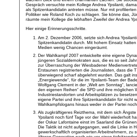
Gespräch versuchte mein Kollege Andrea Ypsilanti, dam
als Spitzenkandidatin antreten müsse. Nur mit profilierte
Politiker wie Roland Koch zu schlagen. Sie könne das, 
räumte mein Kollege die lebhaften Zweifel der Andrea Yps
Hier einige Erinnerungsschritte.
Am 2. Dezember 2006, setzte sich Andrea Ypsilant
Spitzenkandidatin durch. Mit hohem Einsatz hatten
Medien wenig Chancen eingeräumt.
Der Wahlkampf 2007 entwickelte eine eigene Dynami
jüngeren Sozialdemokraten aus, die es so seit Ja
zur Überraschung der Wiesbadener Medienvertreter, 
Erstaunen registrierten die Journalisten, dass di
überwiegend scharf abgelehnt wurden. Das galt ins
„Energiewende“, für die im Ypsilanti-Team der B
Wolfgang Clement in der „Welt am Sonntag“, lanci
den eigenen Reihen“ die SPD und ihre möglichen W
Industriestandorten und Arbeitsplätzen zu besetze
eigene Partei und ihre Spitzenkandidatin für nicht
Wahlkampfslogans hinaus weder in der Partei noch i
Als zugkräftigeres Reizthema, mit dem sich Ängste
Ypsilanti noch fünf Tage vor der Wahl wiederholt ha
der Oskar Lafontaine einst im Saarland die Grünen u
Die Taktik ist nicht aufgegangen, weil die Linke in
gewerkschaftlich organisierten Arbeitnehmern, zu 
älteren Generation nach wie vor einen tiefsitzend