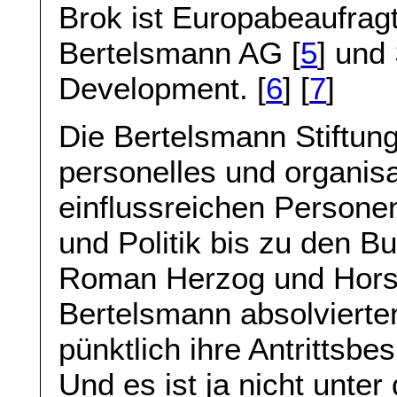
Brok ist Europabeaufrag
Bertelsmann AG [
5
] und
Development. [
6
] [
7
]
Die Bertelsmann Stiftun
personelles und organis
einflussreichen Persone
und Politik bis zu den B
Roman Herzog und Horst 
Bertelsmann absolvierte
pünktlich ihre Antrittsbe
Und es ist ja nicht unte