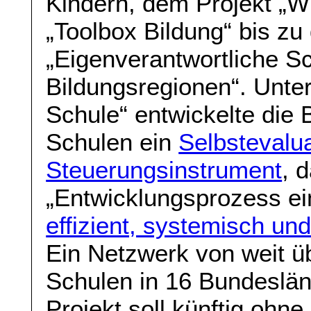
Kindern, dem Projekt „Wi
„Toolbox Bildung“ bis zu
„Eigenverantwortliche Sc
Bildungsregionen“. Unte
Schule“ entwickelte die 
Schulen ein
Selbstevalu
Steuerungsinstrument
, 
„Entwicklungsprozess ein
effizient, systemisch un
Ein Netzwerk von weit ü
Schulen in 16 Bundeslän
Projekt soll künftig ohne