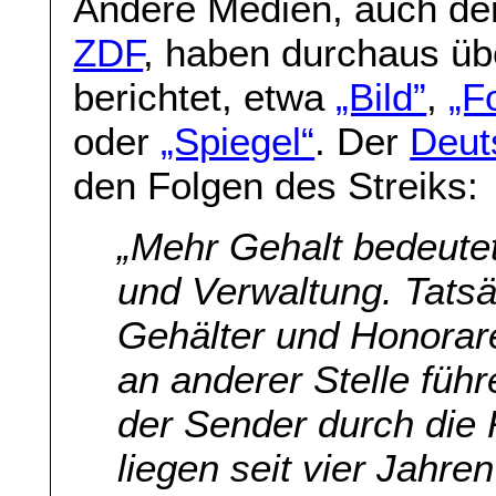
Andere Medien, auch der 
ZDF
, haben durchaus übe
berichtet, etwa
„Bild”
,
„F
oder
„Spiegel“
. Der
Deut
den Folgen des Streiks:
„Mehr Gehalt bedeute
und Verwaltung. Tats
Gehälter und Honorar
an anderer Stelle fü
der Sender durch die 
liegen seit vier Jahre