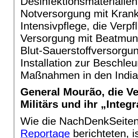
Desinfektionsmaterialien
Notversorgung mit Kran
Intensivpflege, die Verp
Versorgung mit Beatmung
Blut-Sauerstoffversorgun
Installation zur Beschle
Maßnahmen in den India
General Mourão, die V
Militärs und ihr „Integ
Wie die NachDenkSeiten
Reportage
berichteten, i