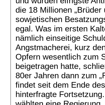
und wurden eifrigste Ant
die 18 Millionen „Brüder
sowjetischen Besatzungs
egal. Was im ersten Kalt
nämlich einseitige Schul
Angstmacherei, kurz den
Opfern wesentlich zum 
beigetragen hatte, schli
80er Jahren dann zum „R
findet seit dem Ende des
hinterfragte Fortsetzun
wählten eine Regierung,