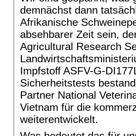
demnächst dann tatsächl
Afrikanische Schweinepe
absehbarer Zeit sein, d
Agricultural Research S
Landwirtschaftsminister
Impfstoff ASFV-G-DI177L
Sicherheitstests bestan
Partner National Veterin
Vietnam für die kommerz
weiterentwickelt.
Was bedeutet das für u