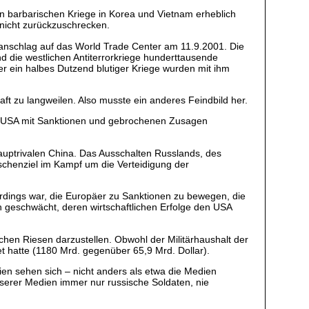
n barbarischen Kriege in Korea und Vietnam erheblich
n nicht zurückzuschrecken.
oranschlag auf das World Trade Center am 11.9.2001. Die
nd die westlichen Antiterrorkriege hunderttausende
ber ein halbes Dutzend blutiger Kriege wurden mit ihm
aft zu langweilen. Also musste ein anderes Feindbild her.
 den USA mit Sanktionen und gebrochenen Zusagen
uptrivalen China. Das Ausschalten Russlands, des
schenziel im Kampf um die Verteidigung der
erdings war, die Europäer zu Sanktionen zu bewegen, die
 geschwächt, deren wirtschaftlichen Erfolge den USA
chen Riesen darzustellen. Obwohl der Militärhaushalt der
t hatte (1180 Mrd. gegenüber 65,9 Mrd. Dollar).
en sehen sich – nicht anders als etwa die Medien
nserer Medien immer nur russische Soldaten, nie