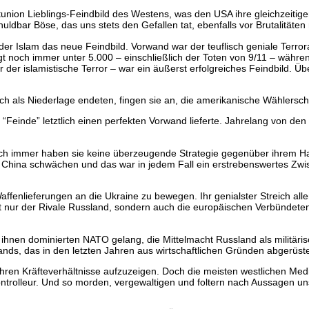
nion Lieblings-Feindbild des Westens, was den USA ihre gleichzeitige
uldbar Böse, das uns stets den Gefallen tat, ebenfalls vor Brutalitäte
 der Islam das neue Feindbild. Vorwand war der teuflisch geniale Terr
egt noch immer unter 5.000 – einschließlich der Toten von 9/11 – währe
ur der islamistische Terror – war ein äußerst erfolgreiches Feindbild. Ü
auch als Niederlage endeten, fingen sie an, die amerikanische Wählersch
en “Feinde” letztlich einen perfekten Vorwand lieferte. Jahrelang von
och immer haben sie keine überzeugende Strategie gegenüber ihrem Ha
h China schwächen und das war in jedem Fall ein erstrebenswertes Zwi
ffenlieferungen an die Ukraine zu bewegen. Ihr genialster Streich all
 nur der Rivale Russland, sondern auch die europäischen Verbündeten
ihnen dominierten NATO gelang, die Mittelmacht Russland als militäris
nds, das in den letzten Jahren aus wirtschaftlichen Gründen abgerüste
ren Kräfteverhältnisse aufzuzeigen. Doch die meisten westlichen Medi
ontrolleur. Und so morden, vergewaltigen und foltern nach Aussagen u