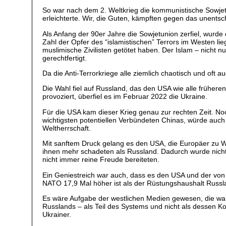
So war nach dem 2. Weltkrieg die kommunistische Sowjetu
erleichterte. Wir, die Guten, kämpften gegen das unentsch
Als Anfang der 90er Jahre die Sowjetunion zerfiel, wurde
Zahl der Opfer des “islamistischen” Terrors im Westen li
muslimische Zivilisten getötet haben. Der Islam – nicht n
gerechtfertigt.
Da die Anti-Terrorkriege alle ziemlich chaotisch und oft 
Die Wahl fiel auf Russland, das den USA wie alle früher
provoziert, überfiel es im Februar 2022 die Ukraine.
Für die USA kam dieser Krieg genau zur rechten Zeit. N
wichtigsten potentiellen Verbündeten Chinas, würde auc
Weltherrschaft.
Mit sanftem Druck gelang es den USA, die Europäer zu Wa
ihnen mehr schadeten als Russland. Dadurch wurde nicht
nicht immer reine Freude bereiteten.
Ein Geniestreich war auch, dass es den USA und der von 
NATO 17,9 Mal höher ist als der Rüstungshaushalt Russla
Es wäre Aufgabe der westlichen Medien gewesen, die wah
Russlands – als Teil des Systems und nicht als dessen K
Ukrainer.