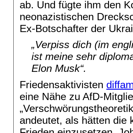
ab. Und fügte ihm den 
neonazistischen Drecksc
Ex-Botschafter der Ukra
„
Verpiss dich (im engl
ist meine sehr diplom
Elon Musk“.
Friedensaktivisten
diffa
eine Nähe zu AfD-Mitgli
„Verschwörungstheoreti
andeutet, als hätten die 
Frieden einzusetzen. Joh