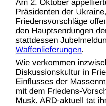
Am 2. Oktober appellier
Präsidenten der Ukraine,
Friedensvorschläge offen
den Hauptsendungen der 
stattdessen Jubelmeldu
Waffenlieferungen
.
Wie verkommen inzwisch
Diskussionskultur in Fri
Einflusses der Massenm
mit dem Friedens-Vorsch
Musk. ARD-aktuell tat ih