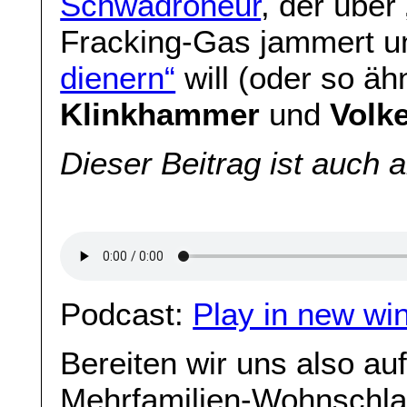
Schwadroneur
, der über
Fracking-Gas jammert u
dienern“
will (oder so äh
Klinkhammer
und
Volk
Dieser Beitrag ist auch 
Podcast:
Play in new wi
Bereiten wir uns also au
Mehrfamilien-Wohnschlaf