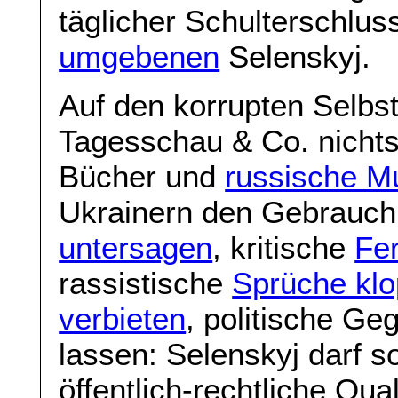
täglicher Schulterschlu
umgebenen
Selenskyj.
Auf den korrupten Selbs
Tagesschau & Co. nicht
Bücher und
russische Mu
Ukrainern den Gebrauch
untersagen
, kritische
Fe
rassistische
Sprüche kl
verbieten
, politische Ge
lassen: Selenskyj darf s
öffentlich-rechtliche Qual