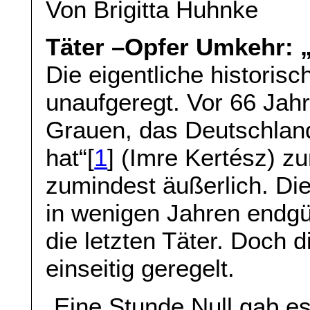
Von Brigitta Huhnke
Täter –Opfer Umkehr: „
Die eigentliche historisc
unaufgeregt. Vor 66 Jahr
Grauen, das Deutschland
hat“[
1
] (Imre Kertész) zu
zumindest äußerlich. Di
in wenigen Jahren endgü
die letzten Täter. Doch 
einseitig geregelt.
„Eine Stunde Null gab es 