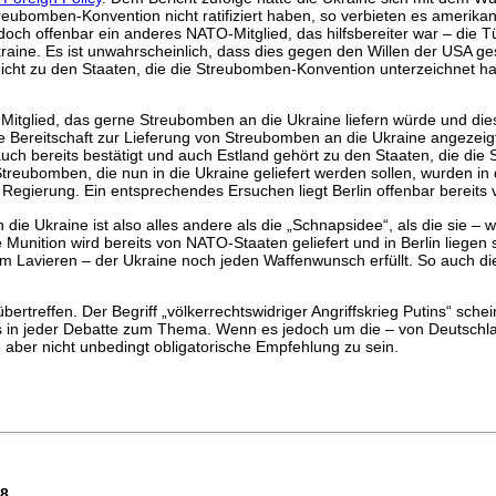
ubomben-Konvention nicht ratifiziert haben, so verbieten es amerikan
och offenbar ein anderes NATO-Mitglied, das hilfsbereiter war – die Tü
kraine. Es ist unwahrscheinlich, dass dies gegen den Willen der USA ge
 nicht zu den Staaten, die die Streubomben-Konvention unterzeichnet h
itglied, das gerne Streubomben an die Ukraine liefern würde und diese
Bereitschaft zur Lieferung von Streubomben an die Ukraine angezeigt 
s auch bereits bestätigt und auch Estland gehört zu den Staaten, die d
treubomben, die nun in die Ukraine geliefert werden sollen, wurden in
egierung. Ein entsprechendes Ersuchen liegt Berlin offenbar bereits v
 die Ukraine ist also alles andere als die „Schnapsidee“, als die si
e Munition wird bereits von NATO-Staaten geliefert und in Berlin liege
rem Lavieren – der Ukraine noch jeden Waffenwunsch erfüllt. So auch 
ertreffen. Der Begriff „völkerrechtswidriger Angriffskrieg Putins“ schein
s in jeder Debatte zum Thema. Wenn es jedoch um die – von Deutschlan
, aber nicht unbedingt obligatorische Empfehlung zu sein.
38