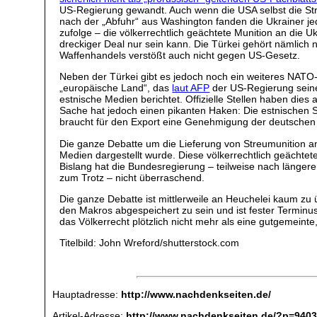
US-Regierung gewandt. Auch wenn die USA selbst die Stre
nach der „Abfuhr“ aus Washington fanden die Ukrainer jed
zufolge – die völkerrechtlich geächtete Munition an die U
dreckiger Deal nur sein kann. Die Türkei gehört nämlich
Waffenhandels verstößt auch nicht gegen US-Gesetz.
Neben der Türkei gibt es jedoch noch ein weiteres NATO-M
„europäische Land“, das
laut AFP
der US-Regierung seine 
estnische Medien berichtet. Offizielle Stellen haben die
Sache hat jedoch einen pikanten Haken: Die estnischen S
braucht für den Export eine Genehmigung der deutschen R
Die ganze Debatte um die Lieferung von Streumunition an
Medien dargestellt wurde. Diese völkerrechtlich geächtet
Bislang hat die Bundesregierung – teilweise nach länge
zum Trotz – nicht überraschend.
Die ganze Debatte ist mittlerweile an Heuchelei kaum zu üb
den Makros abgespeichert zu sein und ist fester Terminu
das Völkerrecht plötzlich nicht mehr als eine gutgemeinte
Titelbild: John Wreford/shutterstock.com
Hauptadresse:
http://www.nachdenkseiten.de/
Artikel-Adresse:
http://www.nachdenkseiten.de/?p=940