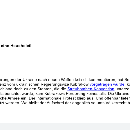
 eine Heuchelei!
erungen der Ukraine nach neuen Waffen kritisch kommentieren, hat Se
renz vom ukrainischen Regierungsvize Kubrakow
vorgetragen wurde
, 
tschland doch zu den Staaten, die die
Streubomben-Konvention
unterzei
ts berichtet wurde, kam Kubrakows Forderung keinesfalls. Die Ukraine 
che Armee ein. Der internationale Protest blieb aus. Und offenbar liefe
etzt werden. Wo bleibt der Aufschrei der angeblich so ums Völkerrecht