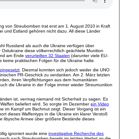
ng von Streubomben trat erst am 1. August 2010 in Kraft
ei und Estland gehören nicht dazu. All diese Länder
hl Russland als auch die Ukraine verfügen über
 Ostukraine diese völkerrechtlich geächtete Munition
nd am Ende
verurteilten 32 Staaten
(darunter viele EU-
 keine praktischen Folgen für die Ukraine hatte.
eingesetzt
. Diesmal konnten sich jedoch weder die UNO
krainischen PR-Geschick zu verdanken. Am 2. März letzten
wurden, ihren Verpflichtungen aus dem humanitären
uch die Ukraine in der Folge immer wieder Streumunition
änden ist, vermag niemand mit Sicherheit zu sagen. Es
 Waffen beliefert wird. So sorgte im Dezember
ein Video
ine im Kampf um Bachmut zeigt. Dieser Vorgang ist ein
rt dieses Waffentyps in die Ukraine ein klarer Verstoß
die libysche Armee über größere Bestände dieses
llig ignoriert wurde eine
investigative Recherche des
unsch nach Streubomben bereits im letzten Herbst an die