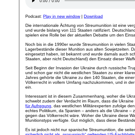
Podcast:
Play in new window
|
Download
Die internationale Ächtung von Streumunition ist eine v
und wurde bislang von 111 Staaten ratifiziert. Deutschla
spielen eine Rolle bei der aktuellen Debatte um den Ein
Noch bis in die 1990er wurde Streumunition in vielen S
Lagerbestände dieser Munition aus alten Sowjetzeiten. Da
eingesetzt haben, ist bekannt und wurde damals auch scha
Staaten, aber nicht Deutschland) den Einsatz dieser Waff
Seit Beginn der Invasion der Ukraine durch russische Tr
und schon gar nicht die westlichen Staaten zu einer klar
Jahres gehörte die Ukraine zu den 140 Staaten, die eine
Völkerrecht in vollem Umfang nachzukommen, und in der a
ein.
Interessant ist in diesem Zusammenhang, woher die Ukra
schwebt zudem der Verdacht im Raum, dass die Ukraine lä
für Aufregung
, das westlichen Militärexperten zufolge d
echtes Politikum, da Spanien – anders als die Ukraine –
gegen das Völkerrecht wäre. Woher die Ukraine diese Waf
Munitionstyps verfügte. Gut möglich, dass diese Bestä
Es ist jedoch nicht nur spanische Streumunition, die seit
sicherlich nicht als „prorussisch“ geltenden US-Fachblatts