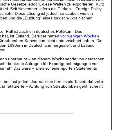
ische Gesetze jedoch, diese Waffen zu exportieren. Kurz
rkei. Seit November liefern die Türken – Foreign Policy
schieht. Diese Lösung ist jedoch so sauber, wie ein
aben und die „Duldung“ eines türkisch-ukrainischen
r Fall ist auch ein deutsches Politikum. Das
hat, ist Estland. Darüber hatten
vor wenigen Wochen
ie Streubomben-Konvention nicht unterzeichnet haben. Die
 den 1990ern in Deutschland hergestellt und Estland
or.
e – wenn überhaupt – an diesem Wochenende von deutschen
n sehr konkrete Anfragen für Exportgenehmigungen vor.
diesmal? Das wäre – allen scheinempörten Statements
t bei fast jedem Journalisten bereits als Tastaturkürzel in
d ratifizierte – Ächtung von Streubomben geht, scheint