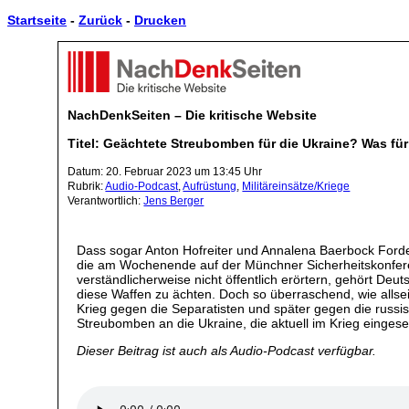
Startseite
-
Zurück
-
Drucken
NachDenkSeiten – Die kritische Website
Titel: Geächtete Streubomben für die Ukraine? Was für
Datum: 20. Februar 2023 um 13:45 Uhr
Rubrik:
Audio-Podcast
,
Aufrüstung
,
Militäreinsätze/Kriege
Verantwortlich:
Jens Berger
Dass sogar Anton Hofreiter und Annalena Baerbock Ford
die am Wochenende auf der Münchner Sicherheitskonfe
verständlicherweise nicht öffentlich erörtern, gehört Deu
diese Waffen zu ächten. Doch so überraschend, wie allsei
Krieg gegen die Separatisten und später gegen die russis
Streubomben an die Ukraine, die aktuell im Krieg einges
Dieser Beitrag ist auch als Audio-Podcast verfügbar.