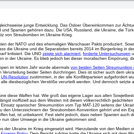
ergleichsweise junge Entwicklung. Das Osloer Übereinkommen zur Ächtu
nd und Spanien gehören dazu. Die USA, Russland, die Ukraine, die Türk
satz von Streubomben im Ukraine-Krieg.
taaten der NATO und des ehemaligen Warschauer Pakts produziert. Sowo
ss die Ukraine und die Separatisten bereits 2014 im Bürgerkrieg in der
rf kritisiert. Die UNO
zeigte sich alarmiert
,
forderte Untersuchungen
u
en in der Ukraine. Es blieb jedoch bei dieser moralischen Empörung, die
uppen im letzten Jahr wurde abermals
von beiden Seiten Streumunition 
en Verurteilung beider Seiten durchringen. Dies ist sicher auch dem u
r
UN-Resolution
zustimmten, in der alle Konfliktparteien aufgefordert 
lle diesbezüglichen Verstöße verurteilt werden. Und dennoch setzte a
ine diese Waffen hat. Wie groß das eigene Lager aus alten Sowjetbest
ngst inoffiziell aus dem Westen mit diesen völkerrechtlich geächteten
en Einsatz spanischer Streumunition vom Typ MAT-120 seitens der Ukra
 zu den Unterzeichnern der Streubomben-Konvention gehört und ein Expo
fen hat, ist unbekannt. Fest steht jedoch, dass neben Spanien auch 
nde nun über Umwege in die Ukraine gekommen sind.
ens der Ukraine im Krieg eingesetzt wird. Hierzulande von den Medien vö
 Foreign Policy
. Dem Bericht zufolge hatte die Ukraine sich mit dem W