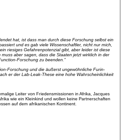
ndet hat, ist dass man durch diese Forschung selbst ein
assiert und es gab viele Wissenschaftler, nicht nur mich,
n riesiges Gefahrenpotenzial gibt, aber leider ist diese
muss aber sagen, dass die Staaten jetzt wirklich in der
f-Function-Forschung zu beenden.”
ction-Forschung und die äußerst ungewöhnliche Furin-
prach er der Lab-Leak-These eine hohe Wahrscheinlichkeit
emalige Leiter von Friedensmissionen in Afrika, Jacques
rika wie ein Kleinkind und wollen keine Partnerschaften
ssen auf dem afrikanischen Kontinent.