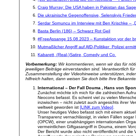
Craig Murray: Die USA haben in Pakistan das Sa
Die ukrainische Gegenoffensive, Selenskyjs Frie
Serdar Somuncu im Interview mit Ben Krischke – „D
Basta Berlin (186) – Schwarz Rot Geil
#FreeAssange 15.08.2023 – Kunstaktion vor der brit
Mutmaßlicher Angriff auf AfD-Politiker: Polizei erm
Kabarett, (Real-)Satire, Comedy und Co.
Vorbemerkung:
Wir kommentieren, wenn wir das für nötig
jeweiligen Beiträge einverstanden sind. Verantwortlich fü
Zusammenstellung der Videohinweise unterstützen, inde
hilfreich halten, dann weisen Sie doch bitte Ihre Bekannte
International – Der Fall Douma , Hans von Spon
Zunächst möchte ich mich für die zahlreichen Aufr
Neocons befasst. Es scheint viel zu vielen Mensch
inzwischen – nicht zuletzt auch angesichts ihrer V
weltweit geworden ist
[LINK zum Video]
.
Unser heutiges Video befasst sich mit einem aktue
Transparenz vernachlässigt, in vielen Fällen sogar
(OPCW), einer unabhängigen internationalen Organi
vermeintlichen Giftgasangriff in Douma, einem Voro
Der Bericht wurde also nicht veröffentlicht und d