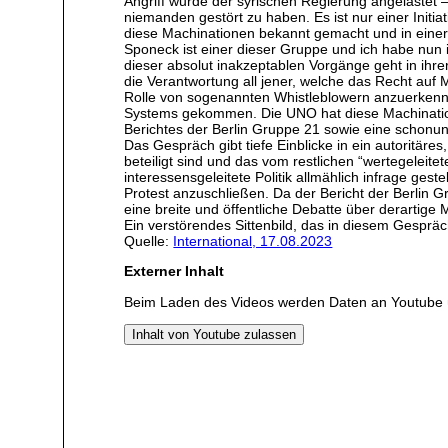
Angriff wurde der syrischen Regierung angelastet 
niemanden gestört zu haben. Es ist nur einer Initi
diese Machinationen bekannt gemacht und in einer
Sponeck ist einer dieser Gruppe und ich habe nun 
dieser absolut inakzeptablen Vorgänge geht in ihr
die Verantwortung all jener, welche das Recht auf 
Rolle von sogenannten Whistleblowern anzuerkenne
Systems gekommen. Die UNO hat diese Machinationen
Berichtes der Berlin Gruppe 21 sowie eine schonun
Das Gespräch gibt tiefe Einblicke in ein autoritäre
beteiligt sind und das vom restlichen “wertegeleite
interessensgeleitete Politik allmählich infrage ges
Protest anzuschließen. Da der Bericht der Berlin 
eine breite und öffentliche Debatte über derartige
Ein verstörendes Sittenbild, das in diesem Gespräc
Quelle:
International, 17.08.2023
Externer Inhalt
Beim Laden des Videos werden Daten an Youtube 
Inhalt von Youtube zulassen