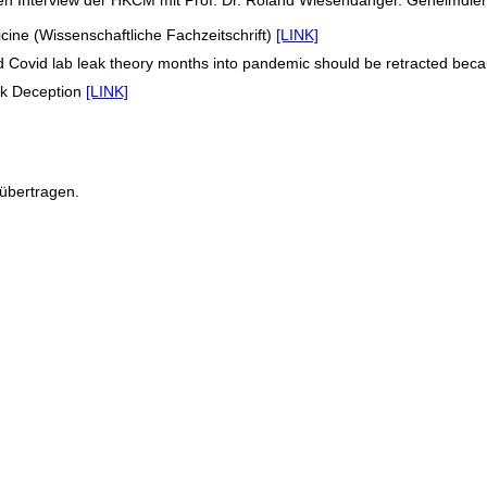
eren Interview der HKCM mit Prof. Dr. Roland Wiesendanger. Geheimdie
cine (Wissenschaftliche Fachzeitschrift)
[LINK]
illed Covid lab leak theory months into pandemic should be retracted beca
eak Deception
[LINK]
übertragen.