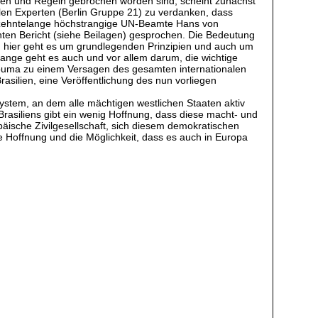
iften und Regeln gebrochen worden sind, scheint zunächst
alen Experten (Berlin Gruppe 21) zu verdanken, dass
hrzehntelange höchstrangige UN-Beamte Hans von
chten Bericht (siehe Beilagen) gesprochen. Die Bedeutung
s, hier geht es um grundlegenden Prinzipien und auch um
ssange geht es auch und vor allem darum, die wichtige
 Douma zu einem Versagen des gesamten internationalen
silien, eine Veröffentlichung des nun vorliegen
s System, an dem alle mächtigen westlichen Staaten aktiv
 Brasiliens gibt ein wenig Hoffnung, dass diese macht- und
opäische Zivilgesellschaft, sich diesem demokratischen
e Hoffnung und die Möglichkeit, dass es auch in Europa