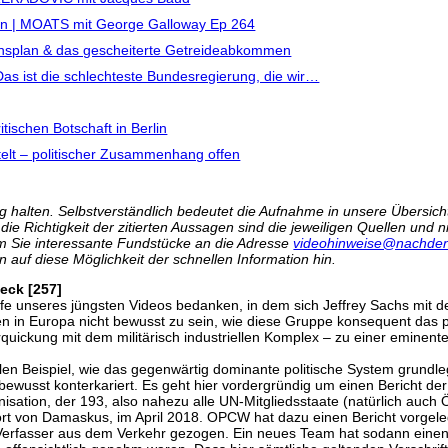
gen | MOATS mit George Galloway Ep 264
densplan & das gescheiterte Getreideabkommen
as ist die schlechteste Bundesregierung, die wir…
ischen Botschaft in Berlin
ittelt – politischer Zusammenhang offen
 halten. Selbstverständlich bedeutet die Aufnahme in unsere Übersicht 
r die Richtigkeit der zitierten Aussagen sind die jeweiligen Quellen und
m Sie interessante Fundstücke an die Adresse
videohinweise@nachden
n auf diese Möglichkeit der schnellen Information hin.
eck [257]
ufe unseres jüngsten Videos bedanken, in dem sich Jeffrey Sachs mit 
en in Europa nicht bewusst zu sein, wie diese Gruppe konsequent das 
erquickung mit dem militärisch industriellen Komplex – zu einer emine
llen Beispiel, wie das gegenwärtig dominante politische System grundle
 bewusst konterkariert. Es geht hier vordergründig um einen Bericht de
sation, der 193, also nahezu alle UN-Mitgliedsstaate (natürlich auch
rt von Damaskus, im April 2018. OPCW hat dazu einen Bericht vorgelegt
ie Verfasser aus dem Verkehr gezogen. Ein neues Team hat sodann eine