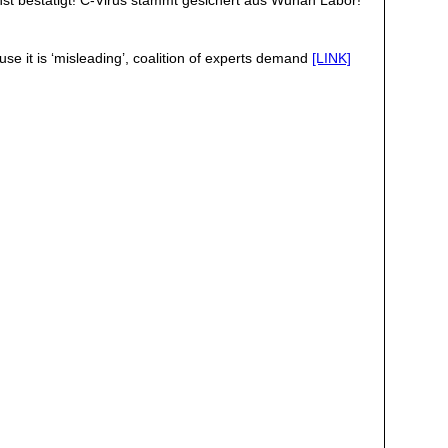
nst bestätigt! C-Virus stammt gesichert aus Wuhan Labor!
use it is ‘misleading’, coalition of experts demand
[LINK]