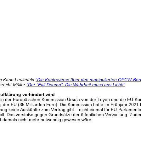
n Karin Leukefeld
“Die Kontroverse über den manipulierten OPCW-Beri
brecht Müller
“Der “Fall Douma”: Die Wahrheit muss ans Licht!”
ufklärung verhindert wird
ntin der Europäischen Kommission Ursula von der Leyen und die EU-Ko
der EU (35 Milliarden Euro): Die Kommission hatte im Frühjahr 2021 b
islang keine Auskünfte zum Vertrag gibt – nicht einmal für EU-Parlamen
ll. Das verstoße gegen Grundsätze der öffentlichen Verwaltung. Zudem
f damals nicht mehr notwendig gewesen wäre.