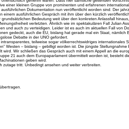
– offensichtlich genehm waren. Dass hier sämtliche geltenden Vorschr
ative einer kleinen Gruppe von prominenten und erfahrenen internation
 ausführlichen Dokumentation nun veröffentlicht worden sind. Der ja
in einem ausführlichen Gespräch mit ihm über den kürzlich veröffentli
er grundsätzlichen Bedeutung weit über den konkreten Anlassfall hinau
Meinungsfreiheit verletzten. Ähnlich wie im spektakulären Fall Julian A
n und auch zu verteidigen. Leider ist es auch im aktuellen Fall von
 gedeckt, auch die EU, bislang hat gerade mal ein Staat, nämlich Bra
gslose Debatte in der UNO gefordert.
s, intransparentes, teilweise sogar völkerrechtswidriges internationale
ten” Westen – bislang – gebilligt worden ist. Die jüngste Stellungnahme
tellt wird. Wir schließen das Gespräch auch mit einem Appell an die eur
Gruppe 21 auch dem Europaparlament übermittelt worden ist, besteht di
 Machinationen geben wird.
h zutage tritt. Unbedingt ansehen und weiter verbreiten.
übertragen.