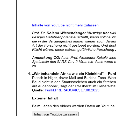
Inhalte von Youtube nicht mehr zulassen
Prof. Dr.
Roland Wiesendanger
[Auszüge transkri
riesiges Gefahrenpotenzial schafft, wenn solche Vi
die in der Vergangenheit immer wieder auch darauf 
Art der Forschung nicht gestoppt worden. Und desha
Pflicht wären, diese extrem gefährliche Forschung
Anmerkung CG:
Auch Prof. Alexander Kekulé wie
Spaltstelle des SARS-Cov-2-Virus hin. Auch wenn e
zu.
„Wir behandeln Afrika wie ein Kleinkind“ – P
Putsch in Niger, davor Mali und Burkina Faso. Wes
Baud sieht in den Staatsstreichen auch ein Strebe
auf Augenhöhe“, sagt der Ex-Oberst im Generalsta
Quelle:
Punkt.PRERADOVIC, 17.08.2023
Externer Inhalt
Beim Laden des Videos werden Daten an Youtube 
Inhalt von Youtube zulassen