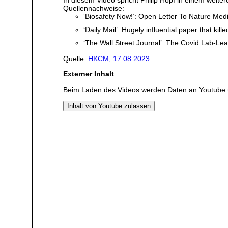
In diesem Video spricht Philip Hopf in einem weit
Quellennachweise:
‘Biosafety Now!’: Open Letter To Nature Medi
‘Daily Mail’: Hugely influential paper that k
‘The Wall Street Journal’: The Covid Lab-L
Quelle:
HKCM, 17.08.2023
Externer Inhalt
Beim Laden des Videos werden Daten an Youtube 
Inhalt von Youtube zulassen