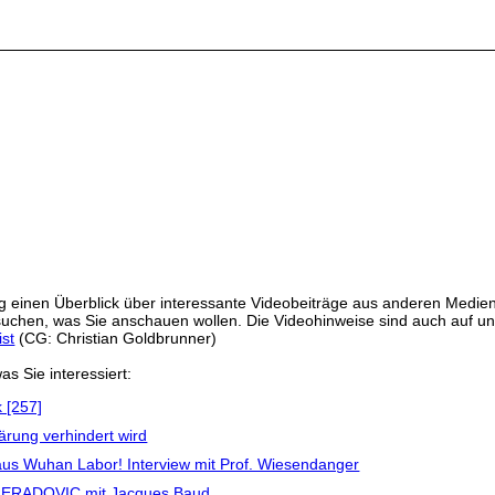
 einen Überblick über interessante Videobeiträge aus anderen Medien
ussuchen, was Sie anschauen wollen. Die Videohinweise sind auch auf 
ist
(CG: Christian Goldbrunner)
as Sie interessiert:
 [257]
ärung verhindert wird
 aus Wuhan Labor! Interview mit Prof. Wiesendanger
t.PRERADOVIC mit Jacques Baud