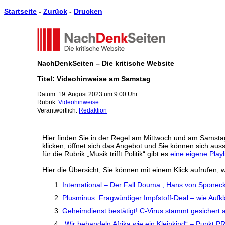
Startseite
-
Zurück
-
Drucken
NachDenkSeiten – Die kritische Website
Titel: Videohinweise am Samstag
Datum: 19. August 2023 um 9:00 Uhr
Rubrik:
Videohinweise
Verantwortlich:
Redaktion
Hier finden Sie in der Regel am Mittwoch und am Samstag
klicken, öffnet sich das Angebot und Sie können sich a
für die Rubrik „Musik trifft Politik“ gibt es
eine eigene Playl
Hier die Übersicht; Sie können mit einem Klick aufrufen, w
International – Der Fall Douma , Hans von Sponeck
Plusminus: Fragwürdiger Impfstoff-Deal – wie Aufkl
Geheimdienst bestätigt! C-Virus stammt gesichert
„Wir behandeln Afrika wie ein Kleinkind“ – Punk