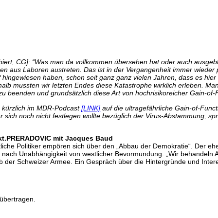
biert, CG]: “Was man da vollkommen übersehen hat oder auch ausgeble
ren aus Laboren austreten. Das ist in der Vergangenheit immer wieder p
hingewiesen haben, schon seit ganz ganz vielen Jahren, dass es hier ei
lb mussten wir letzten Endes diese Katastrophe wirklich erleben. Man 
 zu beenden und grundsätzlich diese Art von hochrisikoreicher Gain-o
s kürzlich im MDR-Podcast
[LINK]
auf die ultragefährliche Gain-of-Fun
r sich noch nicht festlegen wollte bezüglich der Virus-Abstammung, s
unkt.PRERADOVIC mit Jacques Baud
tliche Politiker empören sich über den „Abbau der Demokratie“. Der eh
n nach Unabhängigkeit von westlicher Bevormundung. „Wir behandeln Af
b der Schweizer Armee. Ein Gespräch über die Hintergründe und Intere
übertragen.