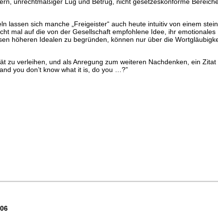
rn, unrechtmäßiger Lug und Betrug, nicht gesetzeskonforme Bereicher
 lassen sich manche „Freigeister“ auch heute intuitiv von einem steinz
ht mal auf die von der Gesellschaft empfohlene Idee, ihr emotionales U
igiösen höheren Idealen zu begründen, können nur über die Wortgläubi
 zu verleihen, und als Anregung zum weiteren Nachdenken, ein Zita
and you don’t know what it is, do you …?”
706