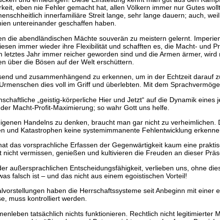
keit, eben nie Fehler gemacht hat, allen Völkern immer nur Gutes wollt
r menschheitlich innerfamiliäre Streit lange, sehr lange dauern; auch, w
hnien untereinander geschaffen haben.
ben die abendländischen Mächte souverän zu meistern gelernt. Imperie
iesen immer wieder ihre Flexibilität und schafften es, die Macht- und 
ch letztes Jahr immer reicher geworden sind und die Armen ärmer, wir
ten über die Bösen auf der Welt erschüttern.
nd und zusammenhängend zu erkennen, um in der Echtzeit darauf zu r
menschen dies voll im Griff und überlebten. Mit dem Sprachvermögen 
haftliche „geistig-körperliche Hier und Jetzt“ auf die Dynamik eines 
 der Macht-Profit-Maximierung; so wahr Gott uns helfe.
enen Handelns zu denken, braucht man gar nicht zu verheimlichen. Die
 und Katastrophen keine systemimmanente Fehlentwicklung erkenne
n, hat das vorsprachliche Erfassen der Gegenwärtigkeit kaum eine pra
t nicht vermissen, genießen und kultivieren die Freuden an dieser Präsen
er außersprachlichen Entscheidungsfähigkeit, verlieben uns, ohne die
was falsch ist – und das nicht aus einem egoistischen Vorteil!
oralvorstellungen haben die Herrschaftssysteme seit Anbeginn mit einer 
e, muss kontrolliert werden.
leben tatsächlich nichts funktionieren. Rechtlich nicht legitimierter M