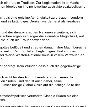
eine uralte Tradition. Zur Legitimation ihrer Macht
n Ideologien in eine jeweilige abstrakte sozialpolitische
icht als eine geistige Abhängigkeit zu ertragen, sondern
t und selbständiges Denken werden erst als kreatives
e und der demokratischen Nationen erweitern, sich
rsöhne ergab sich sogar die einmalige Möglichkeit, auf
erne auch die Frauenpower dabei.
rgottes beflügelt und strebten danach, ihre Machtbereiche
barkeit in Rat und Tat zu beglaubigen. Und von den
der Werte-Westen-Nationalismus in vollem Vertrauen an
en.
nder geprägt. Kein Wunder, dass auch die gegenwärtige
nicht für den Auftritt bereitstand, schienen die
en Süden. Und der ist auch dabei, seine
 unschlüssige Global-Ossis auf die richtige Seite der
rtschaftspolitisch verstärkte Globale Süden als eine
ren.
pfen der sozialen Bewegungen um Gerechtigkeit. Und weil