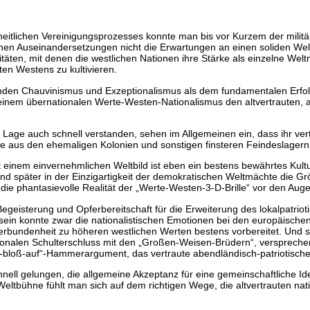
chheitlichen Vereinigungsprozesses konnte man bis vor Kurzem der mili
chen Auseinandersetzungen nicht die Erwartungen an einen soliden Wel
alitäten, mit denen die westlichen Nationen ihre Stärke als einzelne 
nten Westens zu kultivieren.
ßenden Chauvinismus und Exzeptionalismus als dem fundamentalen Erf
in einem übernationalen Werte-Westen-Nationalismus den altvertrauten, 
Lage auch schnell verstanden, sehen im Allgemeinen ein, dass ihr vert
 aus den ehemaligen Kolonien und sonstigen finsteren Feindeslagern v
 einem einvernehmlichen Weltbild ist eben ein bestens bewährtes Kultu
und später in der Einzigartigkeit der demokratischen Weltmächte die G
e phantasievolle Realität der „Werte-Westen-3-D-Brille“ vor den Augen,
 Begeisterung und Opferbereitschaft für die Erweiterung des lokalpatrio
ein konnte zwar die nationalistischen Emotionen bei den europäischen 
ie Verbundenheit zu höheren westlichen Werten bestens vorbereitet. Und
nalen Schulterschluss mit den „Großen-Weisen-Brüdern“, versprechen 
t-bloß-auf“-Hammerargument, das vertraute abendländisch-patriotische
hnell gelungen, die allgemeine Akzeptanz für eine gemeinschaftliche Id
 Weltbühne fühlt man sich auf dem richtigen Wege, die altvertrauten nat