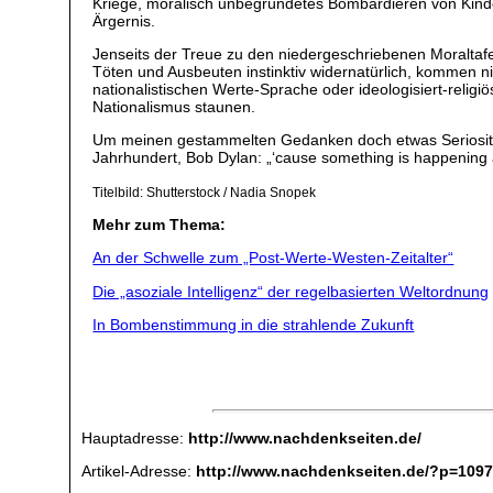
Kriege, moralisch unbegründetes Bombardieren von Kinde
Ärgernis.
Jenseits der Treue zu den niedergeschriebenen Moraltafeln
Töten und Ausbeuten instinktiv widernatürlich, kommen nic
nationalistischen Werte-Sprache oder ideologisiert-rel
Nationalismus staunen.
Um meinen gestammelten Gedanken doch etwas Seriosität
Jahrhundert, Bob Dylan: „‘cause something is happening 
Titelbild: Shutterstock / Nadia Snopek
Mehr zum Thema:
An der Schwelle zum „Post-Werte-Westen-Zeitalter“
Die „asoziale Intelligenz“ der regelbasierten Weltordnung
In Bombenstimmung in die strahlende Zukunft
Hauptadresse:
http://www.nachdenkseiten.de/
Artikel-Adresse:
http://www.nachdenkseiten.de/?p=109