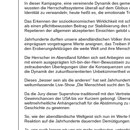
In dieser Kampagne, eine vereinende Dynamik des gemeinsc
wussten die Herrschaftssysteme überall auf dem Globus die
Identität zu verwandeln; heute heißt es, die emotionale
Das Erkennen der sozioökonomischen Wirklichkeit mit schli
als einen pflichtbewussten Beitrag zur Stabilisierung de
Repetieren der allgemein akzeptierten Einsichten gelobt 
Jahrhunderte durften unsere abendländischen Völker ihre
einprägsam vorgetragene Werte aneignen, das Treiben ihr
den Eroberungsfeldzügen die weite Welt und ihre Mensch
Die Herrscher im Abendland fühlten sich seit Anbeginn vo
mit einem ausgeprägten Ich-bin-der-Herr-Bewusstsein zu 
zeitraubenden Überlegungen über die Konsequenzen und w
die Dynamik der zukunftsorientierten Unbekümmertheit von
Dieses „besser sein als die anderen“ hat seit Jahrhunde
weltumfassende Live-Show „Die Menschheit sucht den Supe
Da die Jury dieser Supershow traditionell mit den Vertre
Gewinnchancen der USA bis vor Kurzem gebongt. Überras
weltmehrheitliche Anhängerschaft für die Abstimmung zu m
Geschichte zu gewinnen.
So, wie der abendländische Weltgeist sich nun im Werte-W
Reaktion auf die Jahrhunderte dauernden Demütigungen, ei
Ja, von euch lassen wir uns nie mehr ausbeuten, unterd