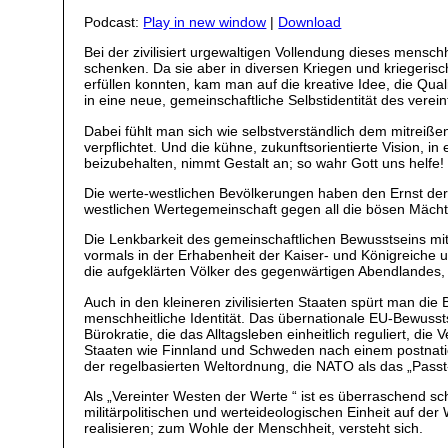
Podcast:
Play in new window
|
Download
Bei der zivilisiert urgewaltigen Vollendung dieses mens
schenken. Da sie aber in diversen Kriegen und kriegeris
erfüllen konnten, kam man auf die kreative Idee, die Qu
in eine neue, gemeinschaftliche Selbstidentität des verei
Dabei fühlt man sich wie selbstverständlich dem mitrei
verpflichtet. Und die kühne, zukunftsorientierte Vision, 
beizubehalten, nimmt Gestalt an; so wahr Gott uns helfe!
Die werte-westlichen Bevölkerungen haben den Ernst der 
westlichen Wertegemeinschaft gegen all die bösen Mächte
Die Lenkbarkeit des gemeinschaftlichen Bewusstseins mit
vormals in der Erhabenheit der Kaiser- und Königreiche 
die aufgeklärten Völker des gegenwärtigen Abendlandes, di
Auch in den kleineren zivilisierten Staaten spürt man die
menschheitliche Identität. Das übernationale EU-Bewussts
Bürokratie, die das Alltagsleben einheitlich reguliert, d
Staaten wie Finnland und Schweden nach einem postnatio
der regelbasierten Weltordnung, die NATO als das „Pass
Als „Vereinter Westen der Werte “ ist es überraschend sc
militärpolitischen und werteideologischen Einheit auf der
realisieren; zum Wohle der Menschheit, versteht sich.