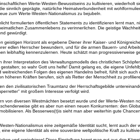
haftlichen Werte-Westen-Bewusstseins zu kultivieren, wiederholt sich 
 sinnlich geprägte, natürliche Heimatverbundenheit mit wohlformulierte
 Treue zum Werte-Westen-Nationalismus zu bejubeln.
cht formulierten öffentlichen Statements zu identifizieren lernt man, n
s heimatlichen Zusammenlebens zu verinnerlichen. Die geistige Wachhei
und gewürdigt.
n geistigen Horizont als ergebene Diener ihrer Kaiser- und Königreich
er edlen Herrscher bewundern, und für die armen Bauern- und Arbeite
en leibhaftig kennenzulernen. Heute schätzt man progressiverweise g
n ihrer Interpretation des Verwaltungsmodells des christlichen Schöpfe
gestalten; so wahr Gott uns helfe! Damit gelang es, die eigene Unfehl
eitreichenden Folgen des eigenen Handelns befreit, fühlt sich auch 
 höheren Kräften berufen, sich als Retter der Menschheit zu profilier
rten den zivilisatorischen Traumtanz der Herrschaftsgebilde untereina
rretter“ mit großem Interesse verfolgt wird.
tern von diversen Westmächten besetzt wurde und der Werte-Westen noch 
chenderweise gibt es aber nun einen neuen Konkurrenten: den Global
obilisieren. Als Besserwes(t)is sieht man aber weiterhin gute Chancen,
esten-Nationalismus eine zeitgemäße Identität sucht, lernt auch der wi
ne eigene Identität als eine souveräne weltpolitische Kraft zu kultivie
rücken und erniedrigen! Diese Einstellung kennt man gut aus den Käm