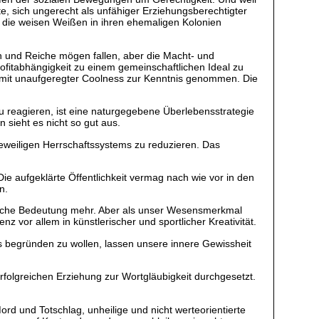
e, sich ungerecht als unfähiger Erziehungsberechtigter
eil die weisen Weißen in ihren ehemaligen Kolonien
n und Reiche mögen fallen, aber die Macht- und
Profitabhängigkeit zu einem gemeinschaftlichen Ideal zu
d mit unaufgeregter Coolness zur Kenntnis genommen. Die
eagieren, ist eine naturgegebene Überlebensstrategie
sieht es nicht so gut aus.
jeweiligen Herrschaftssystems zu reduzieren. Das
 aufgeklärte Öffentlichkeit vermag nach wie vor in den
n.
ktische Bedeutung mehr. Aber als unser Wesensmerkmal
z vor allem in künstlerischer und sportlicher Kreativität.
s begründen zu wollen, lassen unsere innere Gewissheit
erfolgreichen Erziehung zur Wortgläubigkeit durchgesetzt.
ord und Totschlag, unheilige und nicht werteorientierte