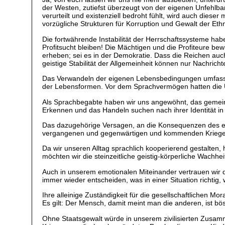
der Westen, zutiefst überzeugt von der eigenen Unfehlbar
verurteilt und existenziell bedroht fühlt, wird auch diese
vorzügliche Strukturen für Korruption und Gewalt der Et
Die fortwährende Instabilität der Herrschaftssysteme ha
Profitsucht bleiben! Die Mächtigen und die Profiteure bew
erheben; sei es in der Demokratie. Dass die Reichen au
geistige Stabilität der Allgemeinheit können nur Nachrich
Das Verwandeln der eigenen Lebensbedingungen umfasse
der Lebensformen. Vor dem Sprachvermögen hatten die Ur
Als Sprachbegabte haben wir uns angewöhnt, das gemeinsc
Erkennen und das Handeln suchen nach ihrer Identität in
Das dazugehörige Versagen, an die Konsequenzen des eig
vergangenen und gegenwärtigen und kommenden Kriegen
Da wir unseren Alltag sprachlich kooperierend gestalte
möchten wir die steinzeitliche geistig-körperliche Wachhei
Auch in unserem emotionalen Miteinander vertrauen wir d
immer wieder entscheiden, was in einer Situation richtig, 
Ihre alleinige Zuständigkeit für die gesellschaftlichen M
Es gilt: Der Mensch, damit meint man die anderen, ist bös
Ohne Staatsgewalt würde in unserem zivilisierten Zusammen