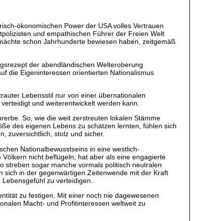
tärisch-ökonomischen Power der USA volles Vertrauen
tpolizisten und empathischen Führer der Freien Welt
Weltmächte schon Jahrhunderte bewiesen haben, zeitgemäß
olgsrezept der abendländischen Welteroberung
auf die Eigeninteressen orientierten Nationalismus
rauter Lebensstil nur von einer übernationalen
erteidigt und weiterentwickelt werden kann.
rerbe. So, wie die weit zerstreuten lokalen Stämme
röße des eigenen Lebens zu schätzen lernten, fühlen sich
 zuversichtlich, stolz und sicher.
tischen Nationalbewusstseins in eine westlich-
Völkern nicht beflügeln, hat aber als eine engagierte
 so streben sogar manche vormals politisch neutralen
sich in der gegenwärtigen Zeitenwende mit der Kraft
 Lebensgefühl zu verteidigen.
entität zu festigen. Mit einer noch nie dagewesenen
ionalen Macht- und Profitinteressen weltweit zu